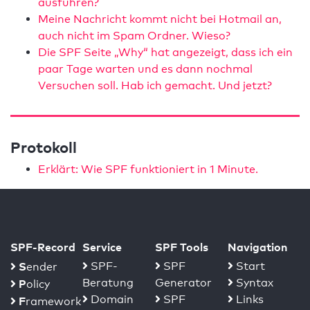
ausführen?
Meine Nachricht kommt nicht bei Hotmail an,
auch nicht im Spam Ordner. Wieso?
Die SPF Seite „Why“ hat angezeigt, dass ich ein
paar Tage warten und es dann nochmal
Versuchen soll. Hab ich gemacht. Und jetzt?
Protokoll
Erklärt: Wie SPF funktioniert in 1 Minute.
SPF-Record
Service
SPF Tools
Navigation
S
SPF-
SPF
Start
ender
Beratung
Generator
Syntax
P
olicy
Domain
SPF
Links
F
ramework