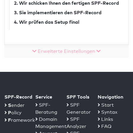
2. Wir schicken Ihnen den fertigen SPF-Record
3. Sie implementieren den SPF-Record
4. Wir prüfen das Setup final
Erweiterte Einstellungen
SPF-Record
Service
SPF Tools
Navigation
S
SPF-
SPF
Start
ender
Beratung
Generator
Syntax
P
olicy
Domain
SPF
Links
F
ramework
Management
Analyzer
FAQ