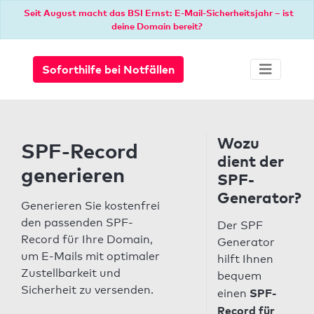
Seit August macht das BSI Ernst: E-Mail-Sicherheitsjahr – ist
deine Domain bereit?
Soforthilfe bei Notfällen
Wozu
SPF-Record
dient der
generieren
SPF-
Generator?
Generieren Sie kostenfrei
den passenden SPF-
Der SPF
Record für Ihre Domain,
Generator
um E-Mails mit optimaler
hilft Ihnen
Zustellbarkeit und
bequem
Sicherheit zu versenden.
SPF-
einen
Record für