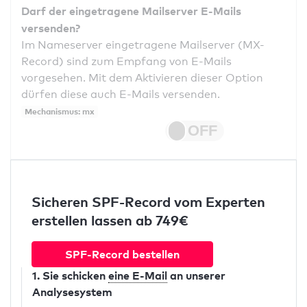
Darf der eingetragene Mailserver E-Mails
versenden?
Im Nameserver eingetragene Mailserver (MX-
Record) sind zum Empfang von E-Mails
vorgesehen. Mit dem Aktivieren dieser Option
dürfen diese auch E-Mails versenden.
Mechanismus: mx
Sicheren SPF-Record vom Experten
erstellen lassen ab 749€
SPF-Record bestellen
1. Sie schicken
eine E-Mail
an unserer
Analysesystem