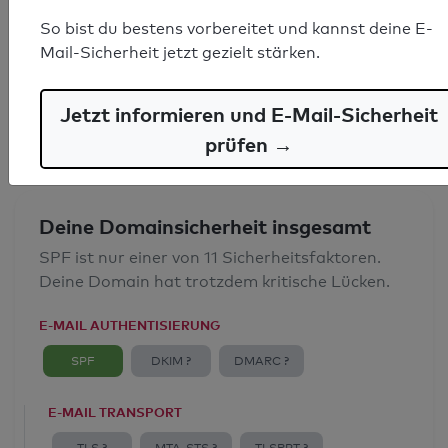
SPF-Record gefunden
So bist du bestens vorbereitet und kannst deine E-
Mail-Sicherheit jetzt gezielt stärken.
Syntaxprüfung: 0 Fehler
E-Mail-Spoofingschutz: Gut
Jetzt informieren und E-Mail-Sicherheit
prüfen →
Deine Domainsicherheit insgesamt
SPF ist nur einer von 11 Sicherheitsfaktoren.
Deine Domain hat trotzdem kritische Lücken.
E-MAIL AUTHENTISIERUNG
SPF
DKIM ?
DMARC ?
E-MAIL TRANSPORT