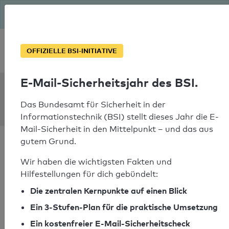
Seit August macht das BSI Ernst: E-Mail-Sicherheitsjahr – ist
deine Domain bereit?
Soforthilfe bei Notfällen
OFFIZIELLE BSI-INITIATIVE
E-Mail-Sicherheitsjahr des BSI.
SPF Check:
zufikon.ch
Das Bundesamt für Sicherheit in der
Informationstechnik (BSI) stellt dieses Jahr die E-
Mail-Sicherheit in den Mittelpunkt – und das aus
gutem Grund.
Wir haben die wichtigsten Fakten und
Hilfestellungen für dich gebündelt:
SPF-Check bestanden
Die zentralen Kernpunkte auf einen Blick
Ihr SPF-Record Prüfergebnis
Ein 3-Stufen-Plan für die praktische Umsetzung
Ein kostenfreier E-Mail-Sicherheitscheck