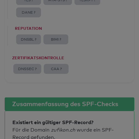
TLS ?
MTA-STS ?
TLSRPT ?
DANE ?
REPUTATION
DNSBL ?
BIMI ?
ZERTIFIKATSKONTROLLE
DNSSEC ?
CAA ?
Zusammenfassung des SPF-Checks
Existiert ein gültiger SPF-Record?
Für die Domain
zufikon.ch
wurde ein SPF-
Record gefunden.