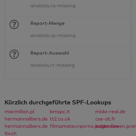
analysis.ra-missing
Report-Menge
analysis.rp-missing
Report-Auswahl
analysis.rr-missing
Kürzlich durchgeführte SPF-Lookups
macmillan.pl
bmspc.it
mida-real.de
hermannalbers.de
tt2.co.uk
cse-at.fr
hermannalbers.de
filmamateurporno.pages.dev
kaldenhoven.pre
ltv.ch