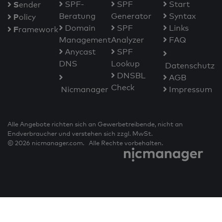
S
SPF-
SPF
Start
ender
Beratung
Generator
Syntax
P
olicy
Domain
SPF
Links
F
ramework
Management
Analyzer
FAQ
Anycast
SPF
DNS
Lookup
Datenschutz
DNSBL
AGB
Check
Nicmanager
Impressum
Alle Angebote richten sich an Gewerbetreibende, nicht an
Endverbraucher und verstehen sich zzgl. MwSt.
© 2026 nicmanager.com. Alle Rechte vorbehalten.