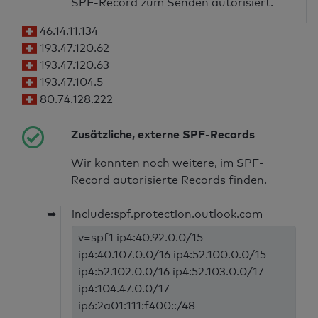
SPF-Record zum Senden autorisiert.
46.14.11.134
193.47.120.62
193.47.120.63
193.47.104.5
80.74.128.222
Zusätzliche, externe SPF-Records
Wir konnten noch weitere, im SPF-
Record autorisierte Records finden.
➥
include:spf.protection.outlook.com
v=spf1 ip4:40.92.0.0/15
ip4:40.107.0.0/16 ip4:52.100.0.0/15
ip4:52.102.0.0/16 ip4:52.103.0.0/17
ip4:104.47.0.0/17
ip6:2a01:111:f400::/48