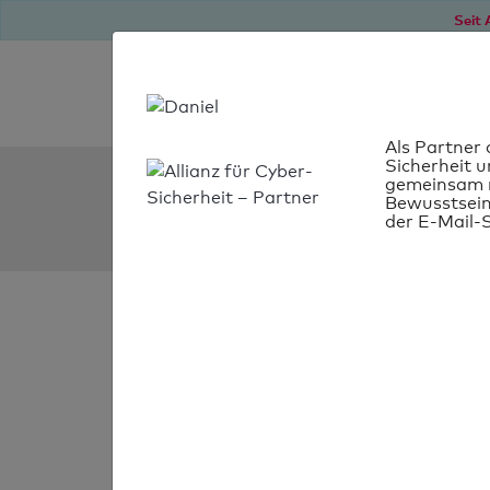
Seit 
Als Partner 
Sicherheit u
SPF Check:
gemeinsam m
Bewusstsein
zimmerei-gs.de
der E-Mail-S
SPF-Check
bestanden
Ihr SPF-Record