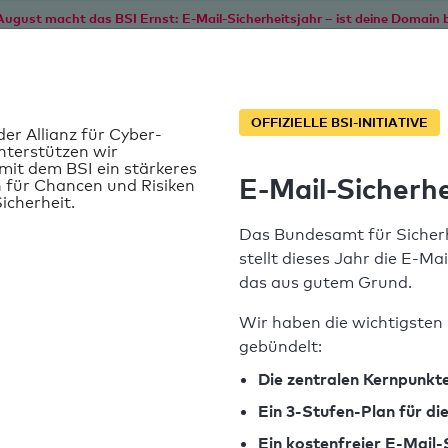
August macht das BSI Ernst: E-Mail-Sicherheitsjahr – ist deine Domain b
Start
Service
Informationen
SPF T
OFFIZIELLE BSI-INITIATIVE
der Allianz für Cyber-
nterstützen wir
it dem BSI ein stärkeres
E-Mail-Sicherhe
 für Chancen und Risiken
icherheit.
Das Bundesamt für Sicherh
stellt dieses Jahr die E-Ma
das aus gutem Grund.
Wir haben die wichtigsten 
gebündelt:
SPF-Record gefunden
Die zentralen Kernpunkte
Ein 3-Stufen-Plan für d
Syntaxprüfung: 0 Fehler
Ein kostenfreier E-Mail-