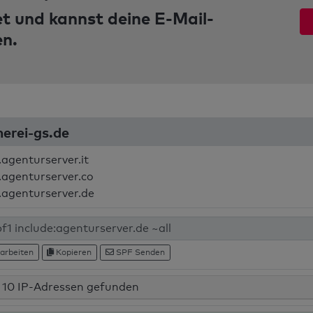
et und kannst deine E-Mail-
en.
erei-gs.de
.agenturserver.it
.agenturserver.co
.agenturserver.de
arbeiten
Kopieren
SPF Senden
10 IP-Adressen gefunden