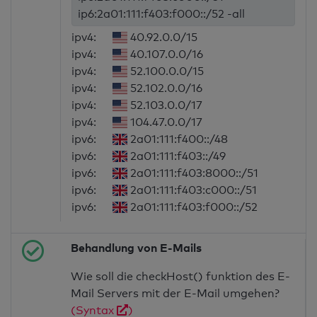
ip6:2a01:111:f403:f000::/52 -all
ipv4:
40.92.0.0/15
ipv4:
40.107.0.0/16
ipv4:
52.100.0.0/15
ipv4:
52.102.0.0/16
ipv4:
52.103.0.0/17
ipv4:
104.47.0.0/17
ipv6:
2a01:111:f400::/48
ipv6:
2a01:111:f403::/49
ipv6:
2a01:111:f403:8000::/51
ipv6:
2a01:111:f403:c000::/51
ipv6:
2a01:111:f403:f000::/52
Behandlung von E-Mails
Wie soll die checkHost() funktion des E-
Mail Servers mit der E-Mail umgehen?
(Syntax
)