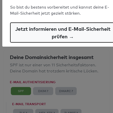
SPF-Record gefunden
So bist du bestens vorbereitet und kannst deine E-
Mail-Sicherheit jetzt gezielt stärken.
Syntaxprüfung: 0 Fehler
E-Mail-Spoofingschutz: Gut
Jetzt informieren und E-Mail-Sicherheit
prüfen →
Deine Domainsicherheit insgesamt
SPF ist nur einer von 11 Sicherheitsfaktoren.
Deine Domain hat trotzdem kritische Lücken.
E-MAIL AUTHENTISIERUNG
SPF
DKIM ?
DMARC ?
E-MAIL TRANSPORT