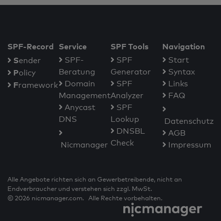
SPF-Record
Service
SPF Tools
Navigation
S
SPF-
SPF
Start
ender
Beratung
Generator
Syntax
P
olicy
Domain
SPF
Links
F
ramework
Management
Analyzer
FAQ
Anycast
SPF
DNS
Lookup
Datenschutz
DNSBL
AGB
Check
Nicmanager
Impressum
Alle Angebote richten sich an Gewerbetreibende, nicht an
Endverbraucher und verstehen sich zzgl. MwSt.
© 2026 nicmanager.com. Alle Rechte vorbehalten.