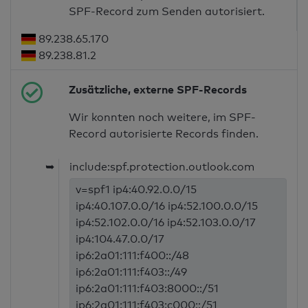
SPF-Record zum Senden autorisiert.
89.238.65.170
89.238.81.2
Zusätzliche, externe SPF-Records
Wir konnten noch weitere, im SPF-
Record autorisierte Records finden.
➥
include:spf.protection.outlook.com
v=spf1 ip4:40.92.0.0/15
ip4:40.107.0.0/16 ip4:52.100.0.0/15
ip4:52.102.0.0/16 ip4:52.103.0.0/17
ip4:104.47.0.0/17
ip6:2a01:111:f400::/48
ip6:2a01:111:f403::/49
ip6:2a01:111:f403:8000::/51
ip6:2a01:111:f403:c000::/51