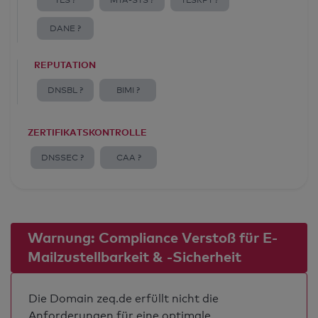
TLS ?
MTA-STS ?
TLSRPT ?
DANE ?
REPUTATION
DNSBL ?
BIMI ?
ZERTIFIKATSKONTROLLE
DNSSEC ?
CAA ?
Warnung: Compliance Verstoß für E-
Mailzustellbarkeit & -Sicherheit
Die Domain zeq.de erfüllt nicht die
Anforderungen für eine optimale