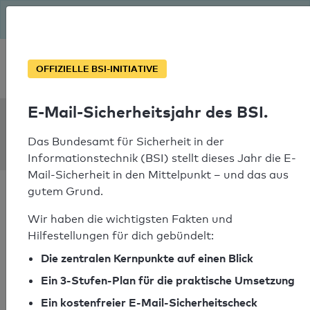
Seit August macht das BSI Ernst: E-Mail-Sicherheitsjahr – ist
deine Domain bereit?
Soforthilfe bei Notfällen
OFFIZIELLE BSI-INITIATIVE
E-Mail-Sicherheitsjahr des BSI.
SPF Check:
zeq.de
Das Bundesamt für Sicherheit in der
Informationstechnik (BSI) stellt dieses Jahr die E-
Mail-Sicherheit in den Mittelpunkt – und das aus
gutem Grund.
Wir haben die wichtigsten Fakten und
Hilfestellungen für dich gebündelt:
SPF-Check bestanden
Die zentralen Kernpunkte auf einen Blick
Ihr SPF-Record Prüfergebnis
Ein 3-Stufen-Plan für die praktische Umsetzung
Ein kostenfreier E-Mail-Sicherheitscheck