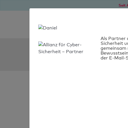
Seit 
Als Partner 
Sicherheit u
SPF Check:
gemeinsam m
Bewusstsein
zcaa.ae
der E-Mail-S
SPF-Check
bestanden
Ihr SPF-Record