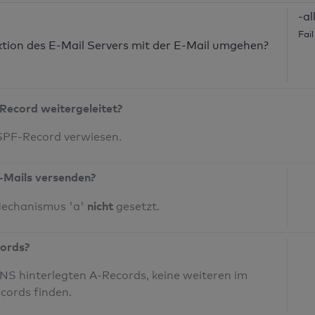
-al
Fai
nktion des E-Mail Servers mit der E-Mail umgehen?
Record weitergeleitet?
 SPF-Record verwiesen.
-Mails versenden?
nicht
Mechanismus 'a'
gesetzt.
cords?
S hinterlegten A-Records, keine weiteren im
cords finden.