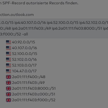
m SPF-Record autorisierte Records finden.
ection.outlook.com
.0.0/15 ip4:40.107.0.0/16 ip4:52.100.0.0/15 ip4:52.102.0.0/1
0::/48 ip6:2a01:111:f403::/49 ip6:2a01:111:f403:8000::/51 ip
3:f000::/52 -all
40.92.0.0/15
40.107.0.0/16
52.100.0.0/15
52.102.0.0/16
52.103.0.0/17
104.47.0.0/17
2a01:111:f400::/48
2a01:111:f403::/49
2a01:111:f403:8000::/51
2a01:111:f403:c000::/51
2a01:111:f403:f000::/52