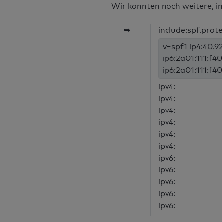
Wir konnten noch weitere, i
➥
include:spf.prot
v=spf1 ip4:40.92
ip6:2a01:111:f40
ip6:2a01:111:f40
ipv4:
ipv4:
ipv4:
ipv4:
ipv4:
ipv4:
ipv6:
ipv6:
ipv6:
ipv6:
ipv6: