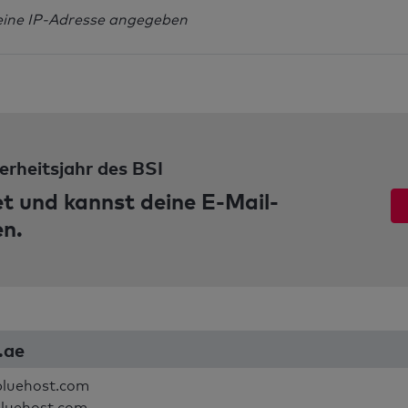
eine IP-Adresse angegeben
erheitsjahr des BSI
et und kannst deine E-Mail-
en.
a.ae
bluehost.com
bluehost.com