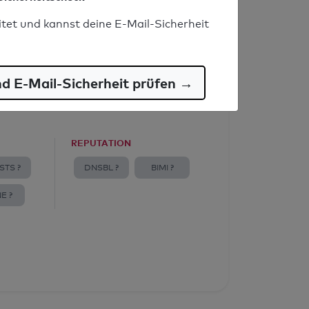
itet und kannst deine E-Mail-Sicherheit
nd E-Mail-Sicherheit prüfen →
REPUTATION
STS ?
DNSBL ?
BIMI ?
E ?