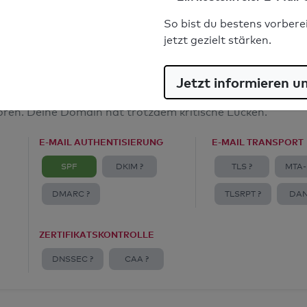
E-Mail-Spoofingschutz: Gut
So bist du bestens vorbere
jetzt gezielt stärken.
Jetzt informieren u
amt
toren. Deine Domain hat trotzdem kritische Lücken.
E-MAIL AUTHENTISIERUNG
E-MAIL TRANSPORT
SPF
DKIM ?
TLS ?
MTA-
DMARC ?
TLSRPT ?
DAN
ZERTIFIKATSKONTROLLE
DNSSEC ?
CAA ?