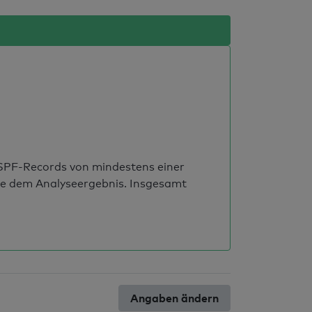
s SPF-Records von mindestens einer
ie dem Analyseergebnis. Insgesamt
Angaben ändern