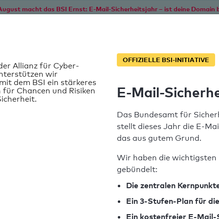
August macht das BSI Ernst: E-Mail-Sicherheitsjahr – ist deine Domain b
Start
Service
Informationen
SPF T
OFFIZIELLE BSI-INITIATIVE
der Allianz für Cyber-
nterstützen wir
it dem BSI ein stärkeres
E-Mail-Sicherhe
 für Chancen und Risiken
icherheit.
Das Bundesamt für Sicherh
stellt dieses Jahr die E-Ma
das aus gutem Grund.
Wir haben die wichtigsten 
gebündelt:
SPF-Record gefunden
Die zentralen Kernpunkte
Ein 3-Stufen-Plan für d
Syntaxprüfung: 0 Fehler
Ein kostenfreier E-Mail-