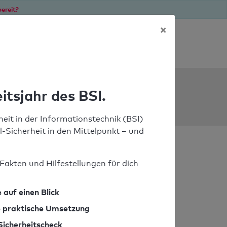
ereit?
×
Soforthilfe bei Notfällen
ools
itsjahr des BSI.
eit in der Informationstechnik (BSI)
il-Sicherheit in den Mittelpunkt – und
Fakten und Hilfestellungen für dich
 auf einen Blick
ie praktische Umsetzung
Sicherheitscheck