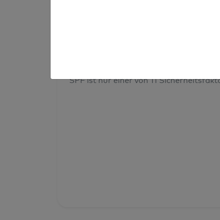
Prüfergebnis
Deine Domainsicherheit insges
SPF ist nur einer von 11 Sicherheitsfak