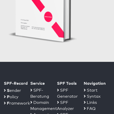
SPF-Record
Service
SPF Tools
Navigation
S
SPF-
SPF
Start
ender
Beratung
Generator
Syntax
P
olicy
Domain
SPF
Links
F
ramework
Management
Analyzer
FAQ