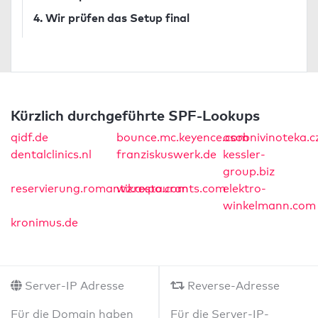
4. Wir prüfen das Setup final
Kürzlich durchgeführte SPF-Lookups
qidf.de
bounce.mc.keyence.com
osobnivinoteka.c
dentalclinics.nl
franziskuswerk.de
kessler-
group.biz
reservierung.romantikrestaurants.com
wz.axpo.com
elektro-
winkelmann.com
kronimus.de
Server-IP Adresse
Reverse-Adresse
Für die Domain haben
Für die Server-IP-