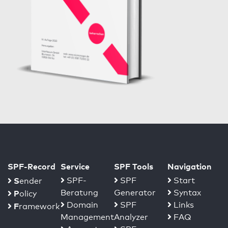
SPF-Record
Service
SPF Tools
Navigation
S
SPF-
SPF
Start
ender
Beratung
Generator
Syntax
P
olicy
Domain
SPF
Links
F
ramework
Management
Analyzer
FAQ