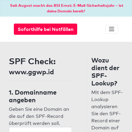
Seit August macht das BSI Ernst: E-Mail-Sicherheitsjahr – ist
deine Domain bereit?
Soforthilfe bei Notfällen
SPF Check:
Wozu
dient der
www.ggwp.id
SPF-
Lookup?
1. Domainname
Mit dem SPF-
angeben
Lookup
analysieren
Geben Sie eine Domain an
Sie den SPF-
die auf den SPF-Record
Record einer
überprüft werden soll.
Domain auf