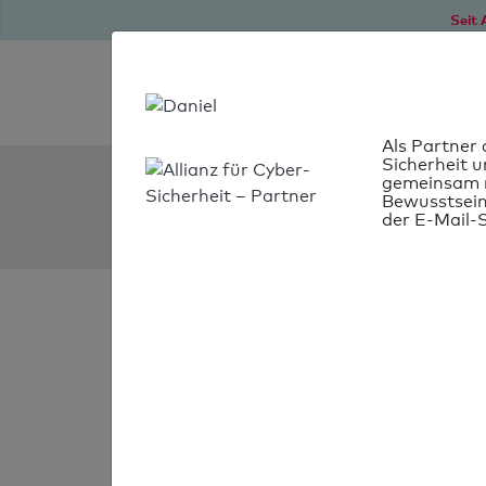
Seit 
Als Partner 
Sicherheit u
SPF Check:
gemeinsam m
Bewusstsein
wg-mariposa.ch
der E-Mail-S
SPF-Check
bestanden
Ihr SPF-Record