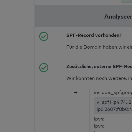
Analyseer
SPF-Record vorhanden?
Für die Domain haben wir e
Zusätzliche, externe SPF-Re
Wir konnten noch weitere, i
➥
include:_spf.goo
v=spf1 ip4:74.1
ip6:2607:f8b0:4
ipv4:
ipv4: