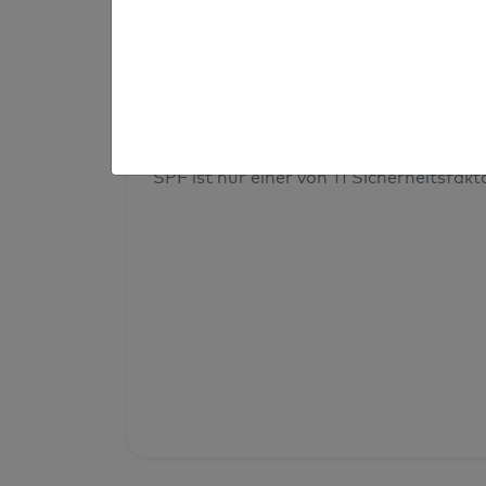
Prüfergebnis
Deine Domainsicherheit insges
SPF ist nur einer von 11 Sicherheitsfak