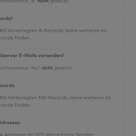
nicht
Mechanismus 'a'
gesetzt.
cords?
S hinterlegten A-Records, keine weiteren im
cords finden.
ilserver E-Mails versenden?
nicht
Mechanismus 'mx'
gesetzt.
Records
NS hinterlegten MX-Records, keine weiteren im
cords finden.
-Adressen
IPv4-Adressen im SPF-Record zum Senden