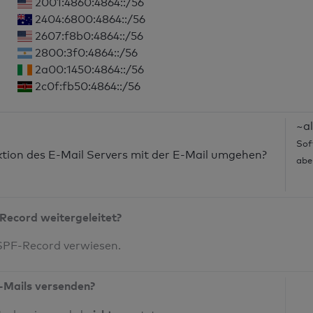
2001:4860:4864::/56
2404:6800:4864::/56
2607:f8b0:4864::/56
2800:3f0:4864::/56
2a00:1450:4864::/56
2c0f:fb50:4864::/56
~al
Sof
nktion des E-Mail Servers mit der E-Mail umgehen?
abe
Record weitergeleitet?
 SPF-Record verwiesen.
-Mails versenden?