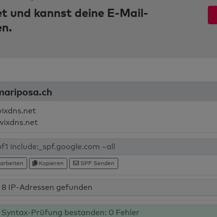
et und kannst deine E-Mail-
en.
mariposa.ch
wixdns.net
wixdns.net
arbeiten
Kopieren
SPF Senden
8 IP-Adressen gefunden
Syntax-Prüfung bestanden: 0 Fehler