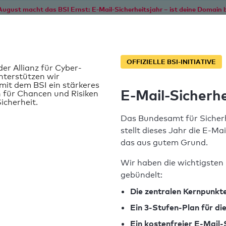
August macht das BSI Ernst: E-Mail-Sicherheitsjahr – ist deine Domain b
Start
Service
Informationen
SPF T
OFFIZIELLE BSI-INITIATIVE
der Allianz für Cyber-
nterstützen wir
it dem BSI ein stärkeres
E-Mail-Sicherhe
 für Chancen und Risiken
icherheit.
Das Bundesamt für Sicherh
stellt dieses Jahr die E-Ma
das aus gutem Grund.
Wir haben die wichtigsten 
gebündelt:
SPF-Record gefunden
Die zentralen Kernpunkte
Ein 3-Stufen-Plan für d
Syntaxprüfung: 0 Fehler
Ein kostenfreier E-Mail-