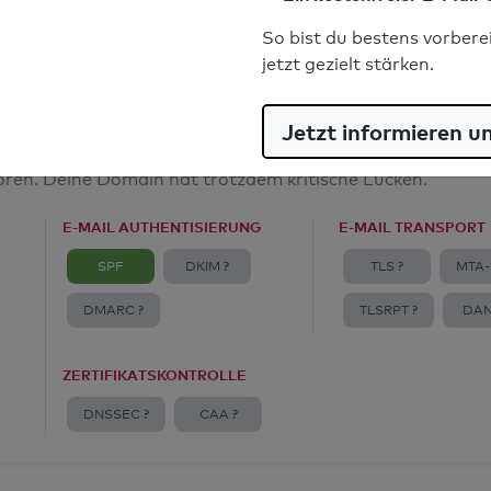
E-Mail-Spoofingschutz: Gut
So bist du bestens vorbere
jetzt gezielt stärken.
Jetzt informieren u
amt
toren. Deine Domain hat trotzdem kritische Lücken.
E-MAIL AUTHENTISIERUNG
E-MAIL TRANSPORT
SPF
DKIM ?
TLS ?
MTA-
DMARC ?
TLSRPT ?
DAN
ZERTIFIKATSKONTROLLE
DNSSEC ?
CAA ?