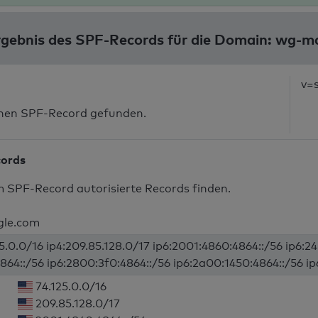
gebnis des SPF-Records für die Domain: wg-m
v=
inen SPF-Record gefunden.
cords
m SPF-Record autorisierte Records finden.
gle.com
25.0.0/16 ip4:209.85.128.0/17 ip6:2001:4860:4864::/56 ip6:
864::/56 ip6:2800:3f0:4864::/56 ip6:2a00:1450:4864::/56 ip
74.125.0.0/16
209.85.128.0/17