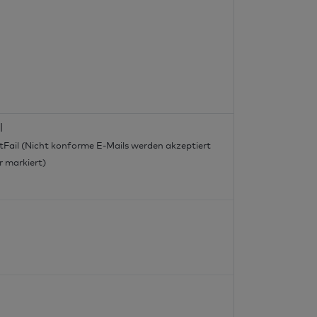
l
tFail (Nicht konforme E-Mails werden akzeptiert
r markiert)