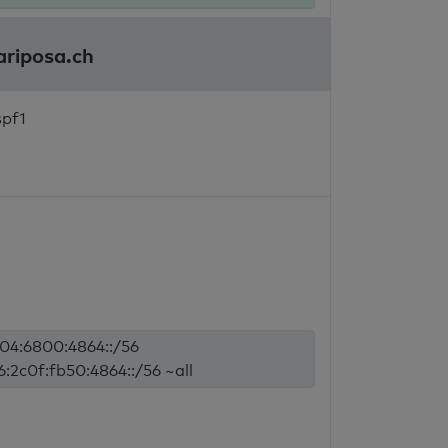
ariposa.ch
spf1
2404:6800:4864::/56
6:2c0f:fb50:4864::/56 ~all