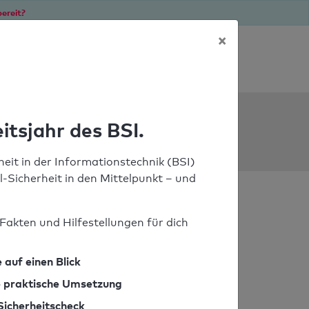
ereit?
×
Soforthilfe bei Notfällen
ools
itsjahr des BSI.
eit in der Informationstechnik (BSI)
il-Sicherheit in den Mittelpunkt – und
Fakten und Hilfestellungen für dich
 auf einen Blick
ie praktische Umsetzung
Sicherheitscheck