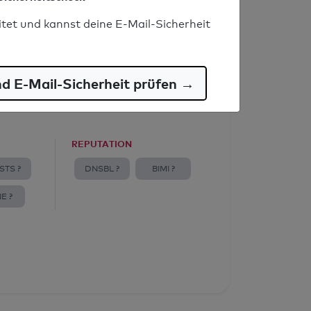
itet und kannst deine E-Mail-Sicherheit
nd E-Mail-Sicherheit prüfen →
REPUTATION
STS ?
DNSBL ?
BIMI ?
E ?