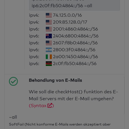
ip6:2c0f:fb50:4864::/56 ~all
ipv4:
74.125.0.0/16
ipv4:
209.85.128.0/17
ipv6:
2001:4860:4864::/56
ipv6:
2404:6800:4864::/56
ipv6:
2607:f8b0:4864::/56
ipv6:
2800:3f0:4864::/56
ipv6:
2a00:1450:4864::/56
ipv6:
2c0f:fb50:4864::/56
Behandlung von E-Mails
Wie soll die checkHost() funktion des E-
Mail Servers mit der E-Mail umgehen?
(Syntax
)
~all
SoftFail (Nicht konforme E-Mails werden akzeptiert aber