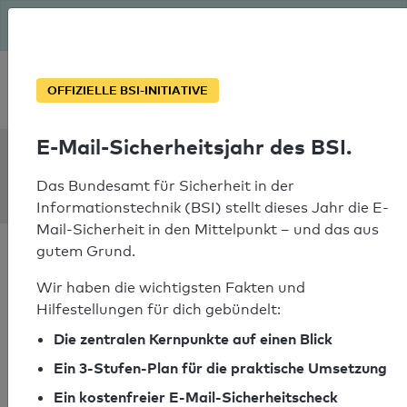
Seit August macht das BSI Ernst: E-Mail-Sicherheitsjahr – ist
deine Domain bereit?
Soforthilfe bei Notfällen
OFFIZIELLE BSI-INITIATIVE
E-Mail-Sicherheitsjahr des BSI.
SPF Check:
werkraum.net
Das Bundesamt für Sicherheit in der
Informationstechnik (BSI) stellt dieses Jahr die E-
Mail-Sicherheit in den Mittelpunkt – und das aus
gutem Grund.
Wir haben die wichtigsten Fakten und
Hilfestellungen für dich gebündelt:
SPF-Check bestanden
Die zentralen Kernpunkte auf einen Blick
Ihr SPF-Record Prüfergebnis
Ein 3-Stufen-Plan für die praktische Umsetzung
Ein kostenfreier E-Mail-Sicherheitscheck