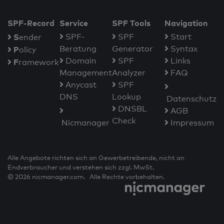
SPF-Record
Service
SPF Tools
Navigation
S
SPF-
SPF
Start
ender
Beratung
Generator
Syntax
P
olicy
Domain
SPF
Links
F
ramework
Management
Analyzer
FAQ
Anycast
SPF
DNS
Lookup
Datenschutz
DNSBL
AGB
Check
Nicmanager
Impressum
Alle Angebote richten sich an Gewerbetreibende, nicht an
Endverbraucher und verstehen sich zzgl. MwSt.
© 2026 nicmanager.com. Alle Rechte vorbehalten.