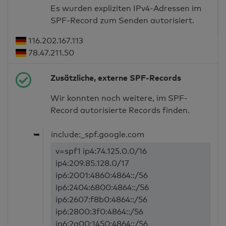
Es wurden expliziten IPv4-Adressen im
SPF-Record zum Senden autorisiert.
116.202.167.113
78.47.211.50
Zusätzliche, externe SPF-Records
Wir konnten noch weitere, im SPF-
Record autorisierte Records finden.
➥
include:_spf.google.com
v=spf1 ip4:74.125.0.0/16
ip4:209.85.128.0/17
ip6:2001:4860:4864::/56
ip6:2404:6800:4864::/56
ip6:2607:f8b0:4864::/56
ip6:2800:3f0:4864::/56
ip6:2a00:1450:4864::/56