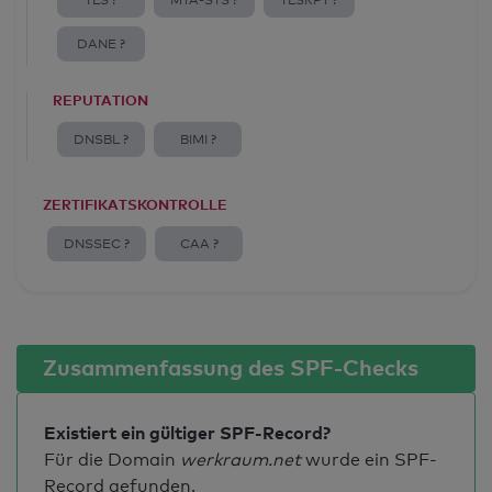
TLS ?
MTA-STS ?
TLSRPT ?
DANE ?
REPUTATION
DNSBL ?
BIMI ?
ZERTIFIKATSKONTROLLE
DNSSEC ?
CAA ?
Zusammenfassung des SPF-Checks
Existiert ein gültiger SPF-Record?
Für die Domain
werkraum.net
wurde ein SPF-
Record gefunden.