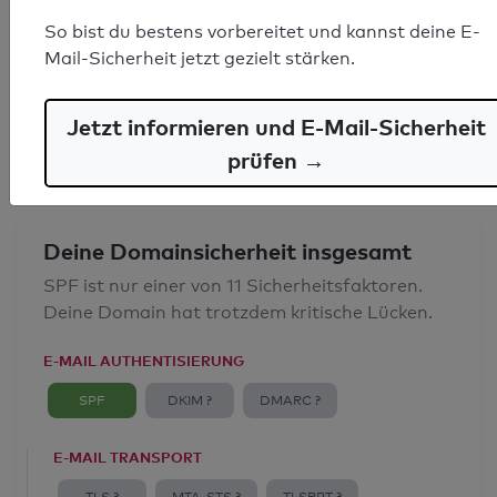
SPF-Record gefunden
So bist du bestens vorbereitet und kannst deine E-
Mail-Sicherheit jetzt gezielt stärken.
Syntaxprüfung: 0 Fehler
E-Mail-Spoofingschutz: Gut
Jetzt informieren und E-Mail-Sicherheit
prüfen →
Deine Domainsicherheit insgesamt
SPF ist nur einer von 11 Sicherheitsfaktoren.
Deine Domain hat trotzdem kritische Lücken.
E-MAIL AUTHENTISIERUNG
SPF
DKIM ?
DMARC ?
E-MAIL TRANSPORT