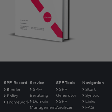
SPF-Record
Service
SPF Tools
Navigation
S
SPF-
SPF
Start
ender
Beratung
Generator
Syntax
P
olicy
Domain
SPF
Links
F
ramework
Management
Analyzer
FAQ