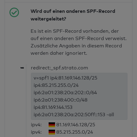
Wird auf einen anderen SPF-Record
weitergeleitet?
Es ist ein SPF-Record vorhanden, der
auf einen anderen SPF-Record verweist.
Zusätzliche Angaben in diesem Record
werden daher ignoriert.
➥
redirect:_spf.strato.com
v=spf1 ip4:81.169.146.128/25
ip4:85.215.255.0/24
ip6:2a01:238:20a:202::0/64
ip6:2a01:238:400::0/48
ip4:81.169.144.153
ip6:2a01:238:20a:202:50ff::153 -all
ipv4:
81.169.146.128/25
ipv4:
85.215.255.0/24