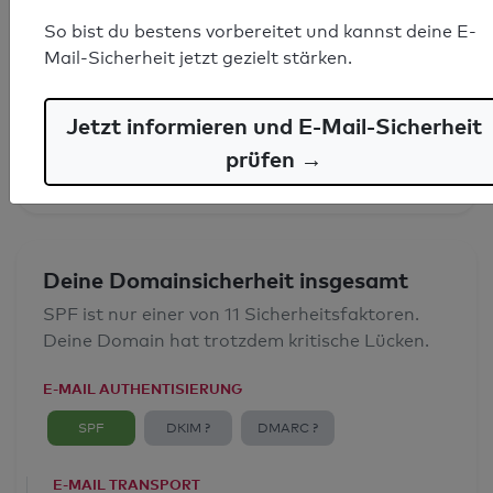
So bist du bestens vorbereitet und kannst deine E-
SPF-Record gefunden
Mail-Sicherheit jetzt gezielt stärken.
Syntaxprüfung: 0 Fehler
Jetzt informieren und E-Mail-Sicherheit
E-Mail-Spoofingschutz: Gut
prüfen →
Deine Domainsicherheit insgesamt
SPF ist nur einer von 11 Sicherheitsfaktoren.
Deine Domain hat trotzdem kritische Lücken.
E-MAIL AUTHENTISIERUNG
SPF
DKIM ?
DMARC ?
E-MAIL TRANSPORT