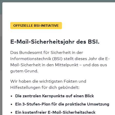
Seit August macht das BSI Ernst: E-Mail-Sicherheitsjahr – ist
deine Domain bereit?
Soforthilfe bei Notfällen
OFFIZIELLE BSI-INITIATIVE
E-Mail-Sicherheitsjahr des BSI.
SPF Check:
wassersportverein-
Das Bundesamt für Sicherheit in der
Informationstechnik (BSI) stellt dieses Jahr die E-
worms.de.
Mail-Sicherheit in den Mittelpunkt – und das aus
gutem Grund.
Wir haben die wichtigsten Fakten und
Hilfestellungen für dich gebündelt:
Die zentralen Kernpunkte auf einen Blick
SPF-Check bestanden
Ein 3-Stufen-Plan für die praktische Umsetzung
Ihr SPF-Record Prüfergebnis
Ein kostenfreier E-Mail-Sicherheitscheck