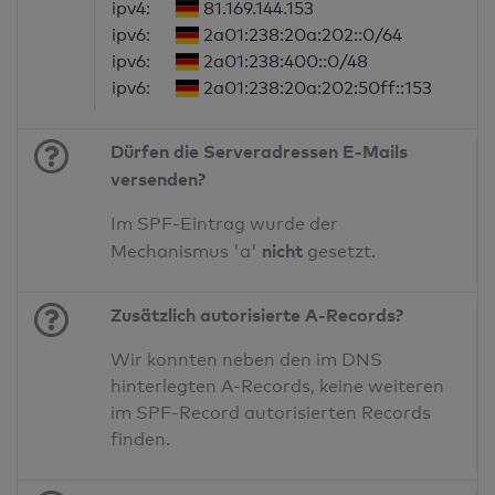
ipv4:
81.169.144.153
ipv6:
2a01:238:20a:202::0/64
ipv6:
2a01:238:400::0/48
ipv6:
2a01:238:20a:202:50ff::153
Dürfen die Serveradressen E-Mails
versenden?
Im SPF-Eintrag wurde der
nicht
Mechanismus 'a'
gesetzt.
Zusätzlich autorisierte A-Records?
Wir konnten neben den im DNS
hinterlegten A-Records, keine weiteren
im SPF-Record autorisierten Records
finden.