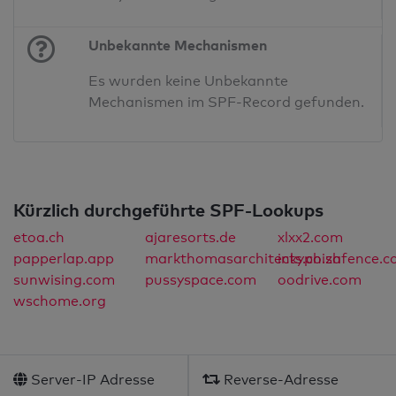
Unbekannte Mechanismen
Es wurden keine Unbekannte
Mechanismen im SPF-Record gefunden.
Kürzlich durchgeführte SPF-Lookups
etoa.ch
ajaresorts.de
xlxx2.com
papperlap.app
markthomasarchitects.co.za
inkyphishfence.
sunwising.com
pussyspace.com
oodrive.com
wschome.org
Server-IP Adresse
Reverse-Adresse