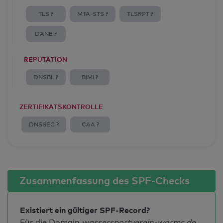
TLS ?
MTA-STS ?
TLSRPT ?
DANE ?
REPUTATION
DNSBL ?
BIMI ?
ZERTIFIKATSKONTROLLE
DNSSEC ?
CAA ?
Zusammenfassung des SPF-Checks
Existiert ein gültiger SPF-Record?
Für die Domain
wassersportverein-worms.de.