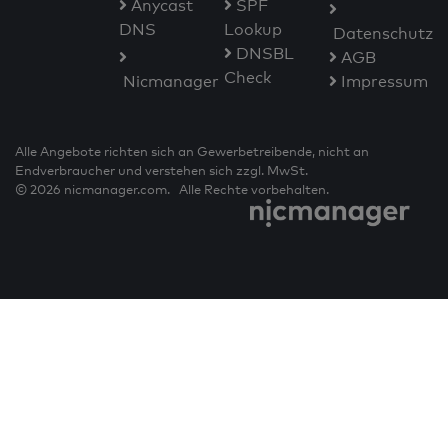
Anycast
SPF
DNS
Lookup
Datenschutz
DNSBL
AGB
Check
Nicmanager
Impressum
Alle Angebote richten sich an Gewerbetreibende, nicht an
Endverbraucher und verstehen sich zzgl. MwSt.
© 2026 nicmanager.com. Alle Rechte vorbehalten.