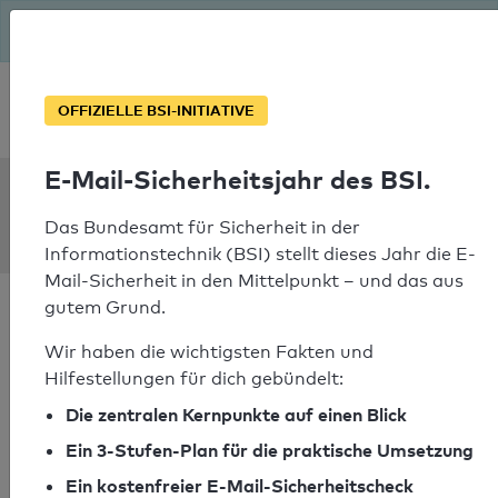
Seit August macht das BSI Ernst: E-Mail-Sicherheitsjahr – ist
deine Domain bereit?
Soforthilfe bei Notfällen
OFFIZIELLE BSI-INITIATIVE
E-Mail-Sicherheitsjahr des BSI.
SPF Check:
waerme.hamburg
Das Bundesamt für Sicherheit in der
Informationstechnik (BSI) stellt dieses Jahr die E-
Mail-Sicherheit in den Mittelpunkt – und das aus
gutem Grund.
Wir haben die wichtigsten Fakten und
Hilfestellungen für dich gebündelt:
SPF-Check bestanden
Die zentralen Kernpunkte auf einen Blick
Ihr SPF-Record Prüfergebnis
Ein 3-Stufen-Plan für die praktische Umsetzung
Ein kostenfreier E-Mail-Sicherheitscheck