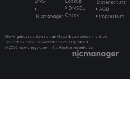
DNS
Lookup
Datenschutz
DNSBL
AGB
Check
Nicmanager
Impressum
Alle Angebote richten sich an Gewerbetreibende, nicht an
Endverbraucher und verstehen sich zzgl. MwSt.
© 2026 nicmanager.com. Alle Rechte vorbehalten.