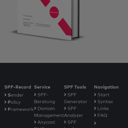
SPF-Record
Service
SPF Tools
Navigation
S
SPF-
SPF
Start
ender
Beratung
Generator
Syntax
P
olicy
Domain
SPF
Links
F
ramework
Management
Analyzer
FAQ
Anycast
SPF