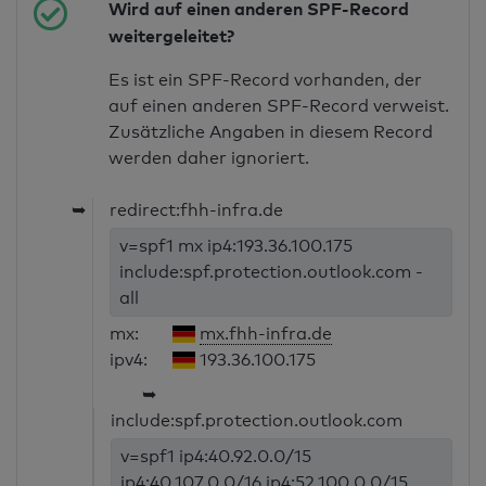
Wird auf einen anderen SPF-Record
weitergeleitet?
Es ist ein SPF-Record vorhanden, der
auf einen anderen SPF-Record verweist.
Zusätzliche Angaben in diesem Record
werden daher ignoriert.
➥
redirect:fhh-infra.de
v=spf1 mx ip4:193.36.100.175
include:spf.protection.outlook.com -
all
mx:
mx.fhh-infra.de
ipv4:
193.36.100.175
➥
include:spf.protection.outlook.com
v=spf1 ip4:40.92.0.0/15
ip4:40.107.0.0/16 ip4:52.100.0.0/15