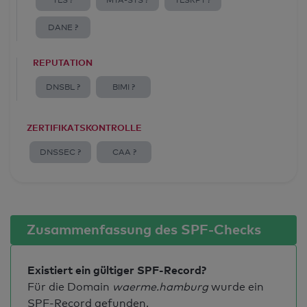
TLS ?
MTA-STS ?
TLSRPT ?
DANE ?
REPUTATION
DNSBL ?
BIMI ?
ZERTIFIKATSKONTROLLE
DNSSEC ?
CAA ?
Zusammenfassung des SPF-Checks
Existiert ein gültiger SPF-Record?
Für die Domain
waerme.hamburg
wurde ein
SPF-Record gefunden.