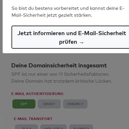
SPF-Record gefunden
So bist du bestens vorbereitet und kannst deine E-
Mail-Sicherheit jetzt gezielt stärken.
Syntaxprüfung: 0 Fehler
E-Mail-Spoofingschutz: Gut
Jetzt informieren und E-Mail-Sicherheit
prüfen →
Deine Domainsicherheit insgesamt
SPF ist nur einer von 11 Sicherheitsfaktoren.
Deine Domain hat trotzdem kritische Lücken.
E-MAIL AUTHENTISIERUNG
SPF
DKIM ?
DMARC ?
E-MAIL TRANSPORT