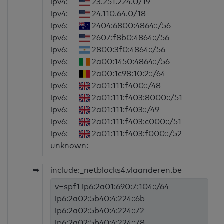
ipv4:
23.251.224.0/19
ipv4:
24.110.64.0/18
ipv6:
2404:6800:4864::/56
ipv6:
2607:f8b0:4864::/56
ipv6:
2800:3f0:4864::/56
ipv6:
2a00:1450:4864::/56
ipv6:
2a00:1c98:10:2::/64
ipv6:
2a01:111:f400::/48
ipv6:
2a01:111:f403:8000::/51
ipv6:
2a01:111:f403::/49
ipv6:
2a01:111:f403:c000::/51
ipv6:
2a01:111:f403:f000::/52
unknown:
➥
include:_netblocks4.vlaanderen.be
v=spf1 ip6:2a01:690:7:104::/64
ip6:2a02:5b40:4:224::6b
ip6:2a02:5b40:4:224::72
ip6:2a02:5b40:4:224::78