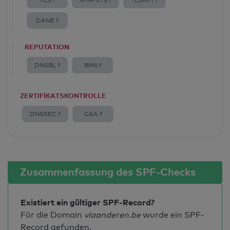
TLS ?
MTA-STS ?
TLSRPT ?
DANE ?
REPUTATION
DNSBL ?
BIMI ?
ZERTIFIKATSKONTROLLE
DNSSEC ?
CAA ?
Zusammenfassung des SPF-Checks
Existiert ein gültiger SPF-Record?
Für die Domain
vlaanderen.be
wurde ein SPF-
Record gefunden.