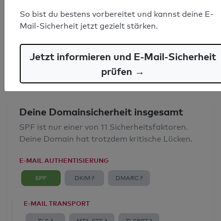
SPF-Record gefunden
So bist du bestens vorbereitet und kannst deine E-
Mail-Sicherheit jetzt gezielt stärken.
Syntaxprüfung: 0 Fehler
E-Mail-Spoofingschutz: Gut
Jetzt informieren und E-Mail-Sicherheit
prüfen →
Deine Domainsicherheit insgesamt
SPF ist nur einer von 11 Sicherheitsfaktoren.
Deine Domain hat trotzdem kritische Lücken.
E-MAIL AUTHENTISIERUNG
SPF
DKIM ?
DMARC ?
E-MAIL TRANSPORT