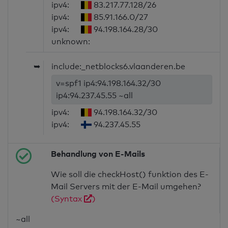
ipv4:
83.217.77.128/26
ipv4:
85.91.166.0/27
ipv4:
94.198.164.28/30
unknown:
➥
include:_netblocks6.vlaanderen.be
v=spf1 ip4:94.198.164.32/30
ip4:94.237.45.55 ~all
ipv4:
94.198.164.32/30
ipv4:
94.237.45.55
Behandlung von E-Mails
Wie soll die checkHost() funktion des E-
Mail Servers mit der E-Mail umgehen?
(Syntax
)
~all