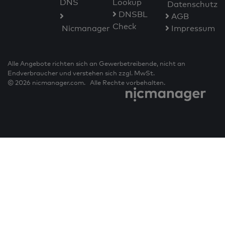
DNS
Lookup
Datenschutz
DNSBL
AGB
Check
Nicmanager
Impressum
Alle Angebote richten sich an Gewerbetreibende, nicht an
Endverbraucher und verstehen sich zzgl. MwSt.
© 2026 nicmanager.com. Alle Rechte vorbehalten.