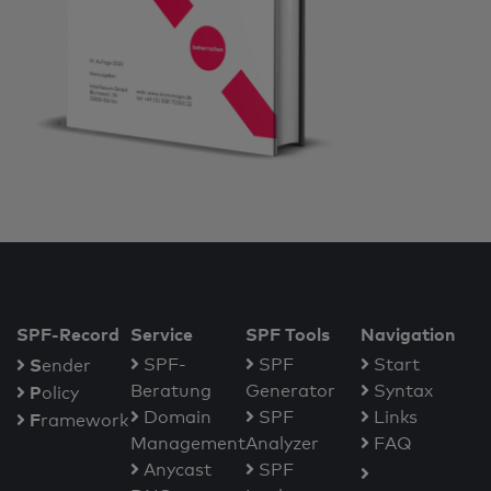
SPF-Record
Service
SPF Tools
Navigation
S
SPF-
SPF
Start
ender
Beratung
Generator
Syntax
P
olicy
Domain
SPF
Links
F
ramework
Management
Analyzer
FAQ
Anycast
SPF