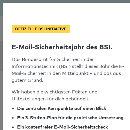
Seit August macht das BSI Ernst: E-Mail-Sicherheitsjahr – ist
deine Domain bereit?
Soforthilfe bei Notfällen
OFFIZIELLE BSI-INITIATIVE
E-Mail-Sicherheitsjahr des BSI.
SPF Check:
vlaanderen.be
Das Bundesamt für Sicherheit in der
Informationstechnik (BSI) stellt dieses Jahr die E-
Mail-Sicherheit in den Mittelpunkt – und das aus
gutem Grund.
Wir haben die wichtigsten Fakten und
Hilfestellungen für dich gebündelt:
SPF-Check bestanden
Die zentralen Kernpunkte auf einen Blick
Ihr SPF-Record Prüfergebnis
Ein 3-Stufen-Plan für die praktische Umsetzung
Ein kostenfreier E-Mail-Sicherheitscheck