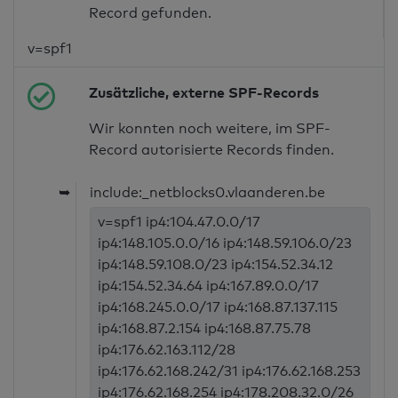
Record gefunden.
v=spf1
Zusätzliche, externe SPF-Records
Wir konnten noch weitere, im SPF-
Record autorisierte Records finden.
➥
include:_netblocks0.vlaanderen.be
v=spf1 ip4:104.47.0.0/17
ip4:148.105.0.0/16 ip4:148.59.106.0/23
ip4:148.59.108.0/23 ip4:154.52.34.12
ip4:154.52.34.64 ip4:167.89.0.0/17
ip4:168.245.0.0/17 ip4:168.87.137.115
ip4:168.87.2.154 ip4:168.87.75.78
ip4:176.62.163.112/28
ip4:176.62.168.242/31 ip4:176.62.168.253
ip4:176.62.168.254 ip4:178.208.32.0/26