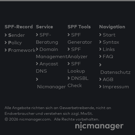
SPF-Record
Service
SPF Tools
Navigation
S
SPF-
SPF
Start
ender
Beratung
Generator
Syntax
P
olicy
Domain
SPF
Links
F
ramework
Management
Analyzer
FAQ
Anycast
SPF
DNS
Lookup
Datenschutz
DNSBL
AGB
Check
Nicmanager
Impressum
Alle Angebote richten sich an Gewerbetreibende, nicht an
Endverbraucher und verstehen sich zzgl. MwSt.
© 2026 nicmanager.com. Alle Rechte vorbehalten.