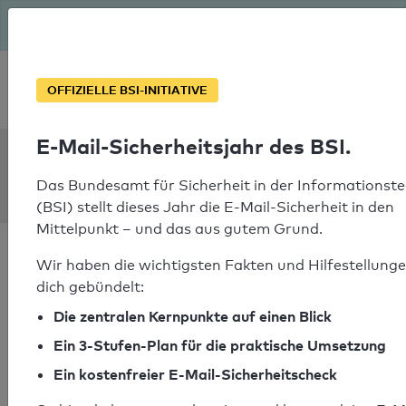
Seit August macht das BSI Ernst: E-Mail-Sicherheitsjahr – ist
deine Domain bereit?
Soforthilfe bei Notfällen
OFFIZIELLE BSI-INITIATIVE
E-Mail-Sicherheitsjahr des BSI.
SPF Check:
ultralight.li
Das Bundesamt für Sicherheit in der Informationste
(BSI) stellt dieses Jahr die E-Mail-Sicherheit in den
Mittelpunkt – und das aus gutem Grund.
Wir haben die wichtigsten Fakten und Hilfestellunge
dich gebündelt:
Die zentralen Kernpunkte auf einen Blick
SPF-Check bestanden
Ein 3-Stufen-Plan für die praktische Umsetzung
Ihr SPF-Record Prüfergebnis
Ein kostenfreier E-Mail-Sicherheitscheck