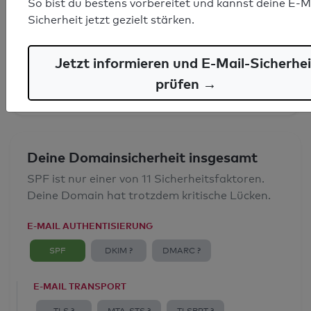
So bist du bestens vorbereitet und kannst deine E-M
SPF-Record gefunden
Sicherheit jetzt gezielt stärken.
Syntaxprüfung: 0 Fehler
Jetzt informieren und E-Mail-Sicherhei
E-Mail-Spoofingschutz: Gut
prüfen →
Deine Domainsicherheit insgesamt
SPF ist nur einer von 11 Sicherheitsfaktoren.
Deine Domain hat trotzdem kritische Lücken.
E-MAIL AUTHENTISIERUNG
SPF
DKIM ?
DMARC ?
E-MAIL TRANSPORT