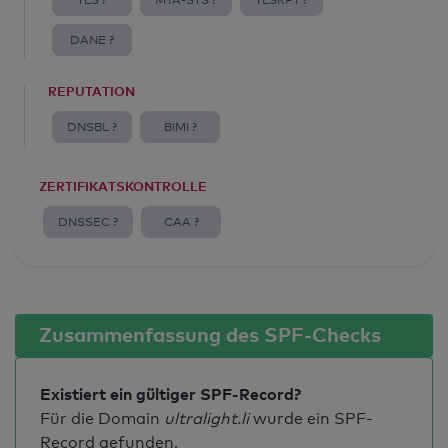
TLS ?
MTA-STS ?
TLSRPT ?
DANE ?
REPUTATION
DNSBL ?
BIMI ?
ZERTIFIKATSKONTROLLE
DNSSEC ?
CAA ?
Zusammenfassung des SPF-Checks
Existiert ein gültiger SPF-Record?
Für die Domain
ultralight.li
wurde ein SPF-
Record gefunden.