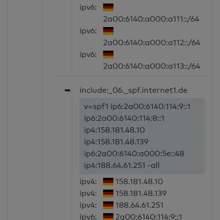
ipv6:
2a00:6140:a000:a111::/64
ipv6:
2a00:6140:a000:a112::/64
ipv6:
2a00:6140:a000:a113::/64
➥
include:_06._spf.internet1.de
v=spf1 ip6:2a00:6140:114:9::1
ip6:2a00:6140:114:8::1
ip4:158.181.48.10
ip4:158.181.48.139
ip6:2a00:6140:a000:5e::48
ip4:188.64.61.251 -all
ipv4:
158.181.48.10
ipv4:
158.181.48.139
ipv4:
188.64.61.251
ipv6:
2a00:6140:114:9::1