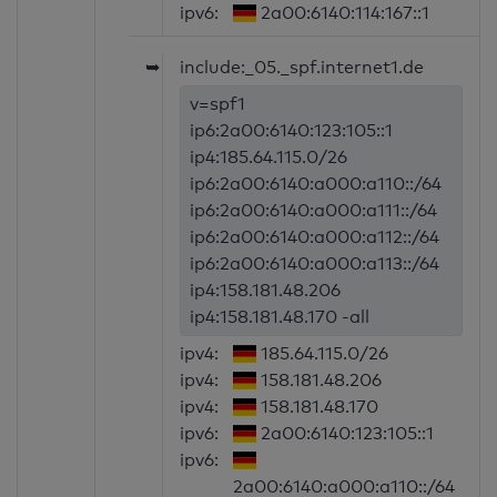
ipv6:
2a00:6140:114:167::1
➥
include:_05._spf.internet1.de
v=spf1
ip6:2a00:6140:123:105::1
ip4:185.64.115.0/26
ip6:2a00:6140:a000:a110::/64
ip6:2a00:6140:a000:a111::/64
ip6:2a00:6140:a000:a112::/64
ip6:2a00:6140:a000:a113::/64
ip4:158.181.48.206
ip4:158.181.48.170 -all
ipv4:
185.64.115.0/26
ipv4:
158.181.48.206
ipv4:
158.181.48.170
ipv6:
2a00:6140:123:105::1
ipv6:
2a00:6140:a000:a110::/64