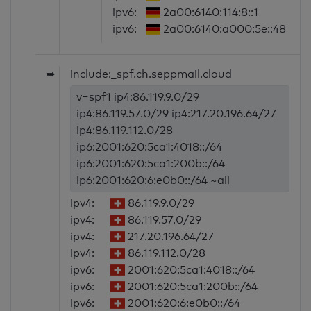
ipv6:
2a00:6140:114:8::1
ipv6:
2a00:6140:a000:5e::48
➥
include:_spf.ch.seppmail.cloud
v=spf1 ip4:86.119.9.0/29
ip4:86.119.57.0/29 ip4:217.20.196.64/27
ip4:86.119.112.0/28
ip6:2001:620:5ca1:4018::/64
ip6:2001:620:5ca1:200b::/64
ip6:2001:620:6:e0b0::/64 ~all
ipv4:
86.119.9.0/29
ipv4:
86.119.57.0/29
ipv4:
217.20.196.64/27
ipv4:
86.119.112.0/28
ipv6:
2001:620:5ca1:4018::/64
ipv6:
2001:620:5ca1:200b::/64
ipv6:
2001:620:6:e0b0::/64