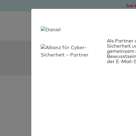
Seit 
Als Partner 
Sicherheit u
SPF Check:
gemeinsam m
Bewusstsein
turnanewleaf.org
der E-Mail-S
SPF-Check
bestanden
Ihr SPF-Record