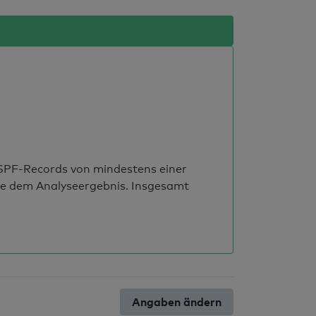
s SPF-Records von mindestens einer
ie dem Analyseergebnis. Insgesamt
Angaben ändern