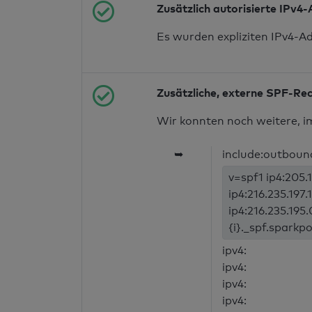
Zusätzlich autorisierte IPv4
Es wurden expliziten IPv4-A
Zusätzliche, externe SPF-Re
Wir konnten noch weitere, i
➥
include:outboun
v=spf1 ip4:205.1
ip4:216.235.197.
ip4:216.235.195.
{i}._spf.sparkp
ipv4:
ipv4:
ipv4:
ipv4: