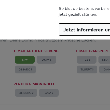
E-Mail-Spoofingschutz: Gut
So bist du bestens vorbere
jetzt gezielt stärken.
Jetzt informieren u
amt
toren. Deine Domain hat trotzdem kritische Lücken.
E-MAIL AUTHENTISIERUNG
E-MAIL TRANSPORT
SPF
DKIM ?
TLS ?
MTA-
DMARC ?
TLSRPT ?
DAN
ZERTIFIKATSKONTROLLE
DNSSEC ?
CAA ?