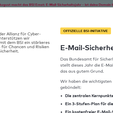
August macht das BSI Ernst: E-Mail-Sicherheitsjahr – ist deine Domain b
Start
Service
Informationen
SPF T
OFFIZIELLE BSI-INITIATIVE
der Allianz für Cyber-
nterstützen wir
it dem BSI ein stärkeres
E-Mail-Sicherhe
 für Chancen und Risiken
icherheit.
Das Bundesamt für Sicherh
stellt dieses Jahr die E-Ma
das aus gutem Grund.
Wir haben die wichtigsten 
gebündelt:
SPF-Record gefunden
Die zentralen Kernpunkte
Ein 3-Stufen-Plan für d
Syntaxprüfung: 0 Fehler
Ein kostenfreier E-Mail-