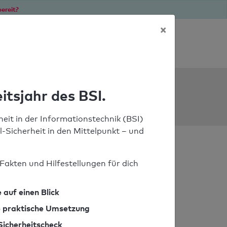
ereit?
×
Soforthilfe bei Notfällen
ools
itsjahr des BSI.
eit in der Informationstechnik (BSI)
il-Sicherheit in den Mittelpunkt – und
Fakten und Hilfestellungen für dich
 auf einen Blick
ie praktische Umsetzung
Sicherheitscheck