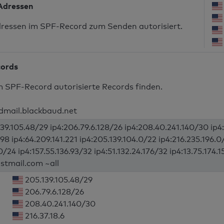
-Adressen
dressen im SPF-Record zum Senden autorisiert.
cords
m SPF-Record autorisierte Records finden.
dmail.blackbaud.net
39.105.48/29 ip4:206.79.6.128/26 ip4:208.40.241.140/30 ip4:2
198 ip4:64.209.141.221 ip4:205.139.104.0/22 ip4:216.235.196.
0/24 ip4:157.55.136.93/32 ip4:51.132.24.176/32 ip4:13.75.174.
ostmail.com ~all
205.139.105.48/29
206.79.6.128/26
208.40.241.140/30
216.37.18.6