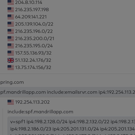
204.8.10.114
216.235.197.198
64.209.141.221
205.139.104.0/22
216.235.196.0/22
216.235.200.0/21
216.235.195.0/24
157.55.136.93/32
51.132.24.176/32
13.75.174.156/32
espring.com
spf.mandrillapp.com include:emailsrvr.com ip4:192.254.113.2
192.254.113.202
include:spf.mandrillapp.com
v=spf1 ip4:198.2.128.0/24 ip4:198.2.132.0/22 ip4:198.2.
ip4:198.2.186.0/23 ip4:205.201.131.0/24 ip4:205.201.13