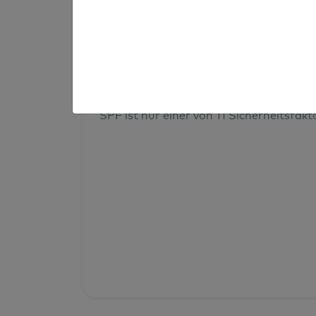
Prüfergebnis
Deine Domainsicherheit insges
SPF ist nur einer von 11 Sicherheitsfak