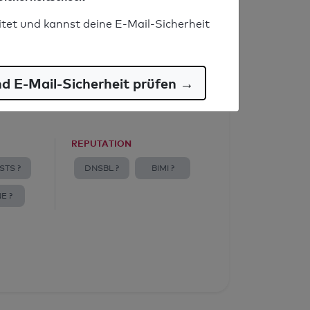
itet und kannst deine E-Mail-Sicherheit
nd E-Mail-Sicherheit prüfen →
REPUTATION
STS ?
DNSBL ?
BIMI ?
E ?