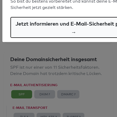
So bist du bestens vorbereitet und kannst deine E-M
SPF-Record gefunden
Sicherheit jetzt gezielt stärken.
Syntaxprüfung: 0 Fehler
Jetzt informieren und E-Mail-Sicherheit 
E-Mail-Spoofingschutz: Gut
→
Deine Domainsicherheit insgesamt
SPF ist nur einer von 11 Sicherheitsfaktoren.
Deine Domain hat trotzdem kritische Lücken.
E-MAIL AUTHENTISIERUNG
SPF
DKIM ?
DMARC ?
E-MAIL TRANSPORT