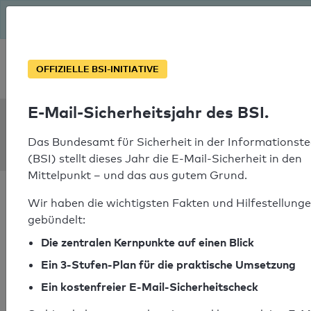
Seit August macht das BSI Ernst: E-Mail-Sicherheitsjahr – ist
deine Domain bereit?
Soforthilfe bei Notfällen
OFFIZIELLE BSI-INITIATIVE
E-Mail-Sicherheitsjahr des BSI.
SPF Check:
torstensenf.de
Das Bundesamt für Sicherheit in der Informationste
(BSI) stellt dieses Jahr die E-Mail-Sicherheit in den
Mittelpunkt – und das aus gutem Grund.
Wir haben die wichtigsten Fakten und Hilfestellunge
gebündelt:
Die zentralen Kernpunkte auf einen Blick
SPF-Check bestanden
Ein 3-Stufen-Plan für die praktische Umsetzung
Ihr SPF-Record Prüfergebnis
Ein kostenfreier E-Mail-Sicherheitscheck