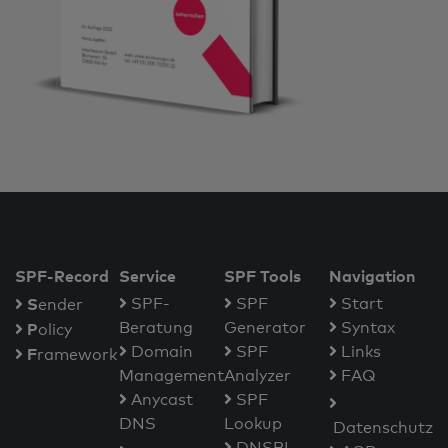
SPF-Record
Service
SPF Tools
Navigation
S
SPF-
SPF
Start
ender
Beratung
Generator
Syntax
P
olicy
Domain
SPF
Links
F
ramework
Management
Analyzer
FAQ
Anycast
SPF
DNS
Lookup
Datenschutz
DNSBL