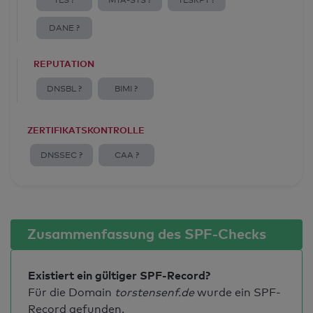
TLS ?
MTA-STS ?
TLSRPT ?
DANE ?
REPUTATION
DNSBL ?
BIMI ?
ZERTIFIKATSKONTROLLE
DNSSEC ?
CAA ?
Zusammenfassung des SPF-Checks
Existiert ein gültiger SPF-Record?
Für die Domain
torstensenf.de
wurde ein SPF-
Record gefunden.