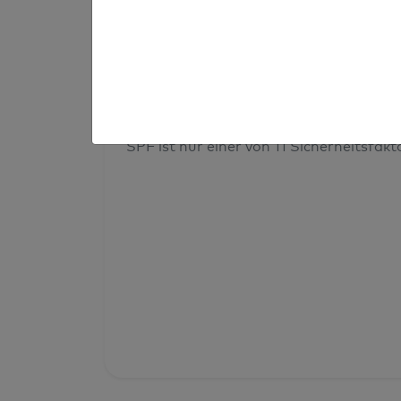
Prüfergebnis
Deine Domainsicherheit insges
SPF ist nur einer von 11 Sicherheitsfak