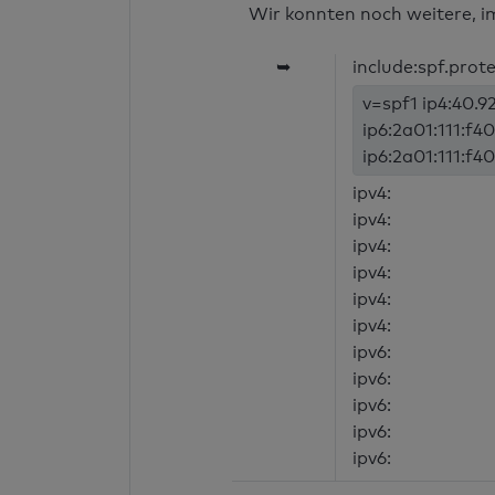
Wir konnten noch weitere, i
➥
include:spf.prot
v=spf1 ip4:40.92
ip6:2a01:111:f40
ip6:2a01:111:f40
ipv4:
ipv4:
ipv4:
ipv4:
ipv4:
ipv4:
ipv6:
ipv6:
ipv6:
ipv6:
ipv6: