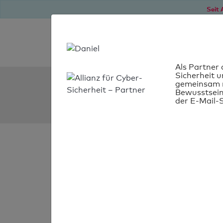
Seit 
Als Partner 
Sicherheit u
SPF Check:
gemeinsam m
Bewusstsein
tmc.kiwi
der E-Mail-S
SPF-Check
bestanden
Ihr SPF-Record