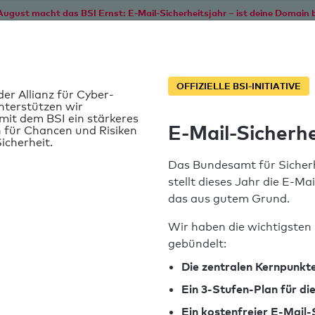
August macht das BSI Ernst: E-Mail-Sicherheitsjahr – ist deine Domain b
Start
Service
Informationen
SPF T
OFFIZIELLE BSI-INITIATIVE
der Allianz für Cyber-
nterstützen wir
it dem BSI ein stärkeres
E-Mail-Sicherhe
 für Chancen und Risiken
icherheit.
Das Bundesamt für Sicherh
stellt dieses Jahr die E-Ma
das aus gutem Grund.
Wir haben die wichtigsten 
gebündelt:
SPF-Record gefunden
Die zentralen Kernpunkte
Ein 3-Stufen-Plan für d
Syntaxprüfung: 0 Fehler
Ein kostenfreier E-Mail-