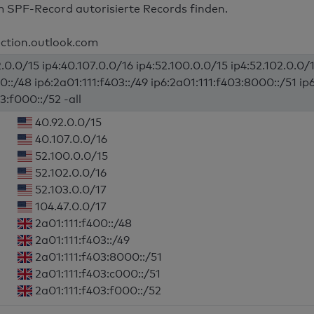
m SPF-Record autorisierte Records finden.
ection.outlook.com
.0.0/15 ip4:40.107.0.0/16 ip4:52.100.0.0/15 ip4:52.102.0.0/1
0::/48 ip6:2a01:111:f403::/49 ip6:2a01:111:f403:8000::/51 ip
3:f000::/52 -all
40.92.0.0/15
40.107.0.0/16
52.100.0.0/15
52.102.0.0/16
52.103.0.0/17
104.47.0.0/17
2a01:111:f400::/48
2a01:111:f403::/49
2a01:111:f403:8000::/51
2a01:111:f403:c000::/51
2a01:111:f403:f000::/52