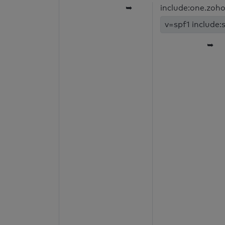
➥
include:one.zoh
v=spf1 include:
➥