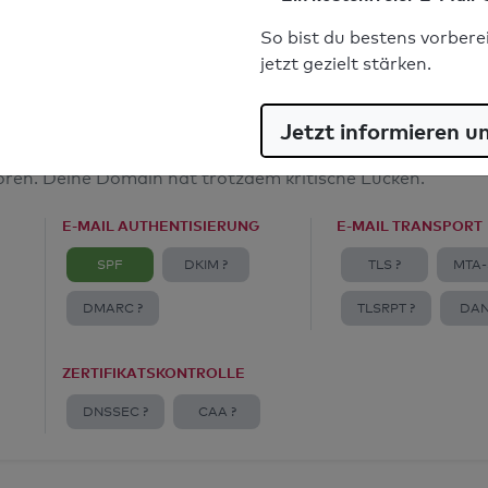
E-Mail-Spoofingschutz: Gut
So bist du bestens vorbere
jetzt gezielt stärken.
Jetzt informieren u
amt
toren. Deine Domain hat trotzdem kritische Lücken.
E-MAIL AUTHENTISIERUNG
E-MAIL TRANSPORT
SPF
DKIM ?
TLS ?
MTA-
DMARC ?
TLSRPT ?
DAN
ZERTIFIKATSKONTROLLE
DNSSEC ?
CAA ?