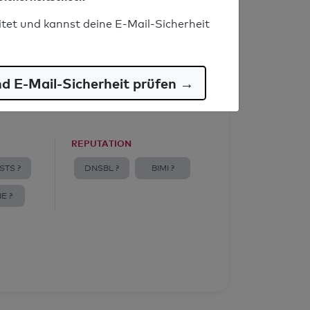
itet und kannst deine E-Mail-Sicherheit
nd E-Mail-Sicherheit prüfen →
REPUTATION
STS ?
DNSBL ?
BIMI ?
E ?