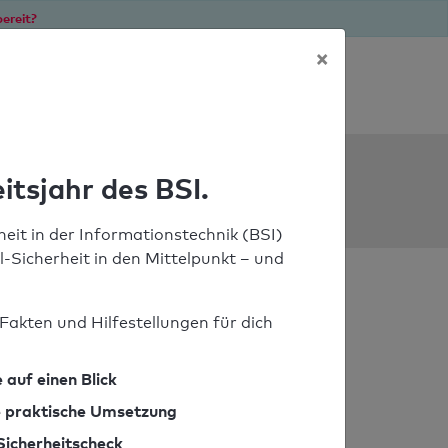
ereit?
×
Soforthilfe bei Notfällen
ools
itsjahr des BSI.
eit in der Informationstechnik (BSI)
il-Sicherheit in den Mittelpunkt – und
Fakten und Hilfestellungen für dich
 auf einen Blick
ie praktische Umsetzung
Sicherheitscheck