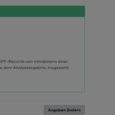
s SPF-Records von mindestens einer
ie dem Analyseergebnis. Insgesamt
Angaben ändern