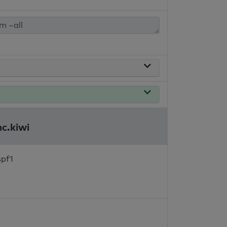
c.kiwi
spf1