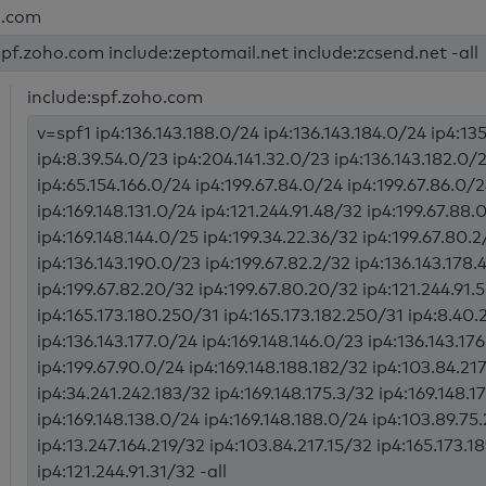
o.com
spf.zoho.com include:zeptomail.net include:zcsend.net -all
include:spf.zoho.com
v=spf1 ip4:136.143.188.0/24 ip4:136.143.184.0/24 ip4:1
ip4:8.39.54.0/23 ip4:204.141.32.0/23 ip4:136.143.182.0/
ip4:65.154.166.0/24 ip4:199.67.84.0/24 ip4:199.67.86.0/2
ip4:169.148.131.0/24 ip4:121.244.91.48/32 ip4:199.67.88.
ip4:169.148.144.0/25 ip4:199.34.22.36/32 ip4:199.67.80.2
ip4:136.143.190.0/23 ip4:199.67.82.2/32 ip4:136.143.178.
ip4:199.67.82.20/32 ip4:199.67.80.20/32 ip4:121.244.91.
ip4:165.173.180.250/31 ip4:165.173.182.250/31 ip4:8.40
ip4:136.143.177.0/24 ip4:169.148.146.0/23 ip4:136.143.17
ip4:199.67.90.0/24 ip4:169.148.188.182/32 ip4:103.84.21
ip4:34.241.242.183/32 ip4:169.148.175.3/32 ip4:169.148.1
ip4:169.148.138.0/24 ip4:169.148.188.0/24 ip4:103.89.75
ip4:13.247.164.219/32 ip4:103.84.217.15/32 ip4:165.173.1
ip4:121.244.91.31/32 -all