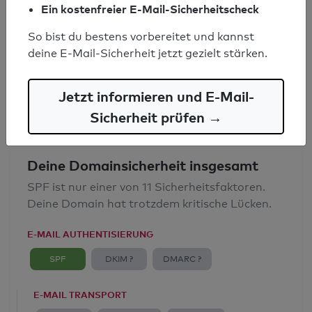
Ein kostenfreier E-Mail-Sicherheitscheck
SPF-Record gefunden
So bist du bestens vorbereitet und kannst
Syntaxprüfung: 2 Fehler
deine E-Mail-Sicherheit jetzt gezielt stärken.
E-Mail-Spoofingschutz: Mangelhaft
Jetzt informieren und E-Mail-
Sicherheit prüfen →
Deine Domainsicherheit insgesamt
SPF ist nur einer von 11 Sicherheitsfaktoren.
Deine Domain hat trotzdem kritische Lücken.
E-MAIL AUTHENTISIERUNG
SPF
DKIM ?
DMARC ?
E-MAIL TRANSPORT