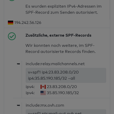
Es wurden expliziten IPv4-Adressen im
SPF-Record zum Senden autorisiert.
194.242.56.126
Zusätzliche, externe SPF-Records
Wir konnten noch weitere, im SPF-
Record autorisierte Records finden.
➥
include:relay.mailchannels.net
v=spf1 ip4:23.83.208.0/20
ip4:35.85.190.185/32 ~all
ipv4:
23.83.208.0/20
ipv4:
35.85.190.185/32
➥
include:mx.ovh.com
v=spf1 ptr:mail-out.ovh.net