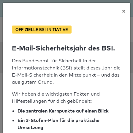
Seit August macht das BSI Ernst: E-Mail-Sicherheitsjahr – ist
×
deine Domain bereit?
Soforthilfe bei Notfällen
OFFIZIELLE BSI-INITIATIVE
E-Mail-Sicherheitsjahr des BSI.
SPF Check:
thermocom.fr
Das Bundesamt für Sicherheit in der
Informationstechnik (BSI) stellt dieses Jahr die
E-Mail-Sicherheit in den Mittelpunkt – und das
aus gutem Grund.
Wir haben die wichtigsten Fakten und
Hilfestellungen für dich gebündelt:
SPF-Check nicht
Die zentralen Kernpunkte auf einen Blick
bestanden
Ein 3-Stufen-Plan für die praktische
Ihr SPF-Record Prüfergebnis
Umsetzung