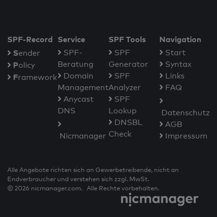
SPF-Record
Service
SPF Tools
Navigation
S
SPF-
SPF
Start
ender
Beratung
Generator
Syntax
P
olicy
Domain
SPF
Links
F
ramework
Management
Analyzer
FAQ
Anycast
SPF
DNS
Lookup
Datenschutz
DNSBL
AGB
Check
Nicmanager
Impressum
Alle Angebote richten sich an Gewerbetreibende, nicht an
Endverbraucher und verstehen sich zzgl. MwSt.
© 2026 nicmanager.com. Alle Rechte vorbehalten.