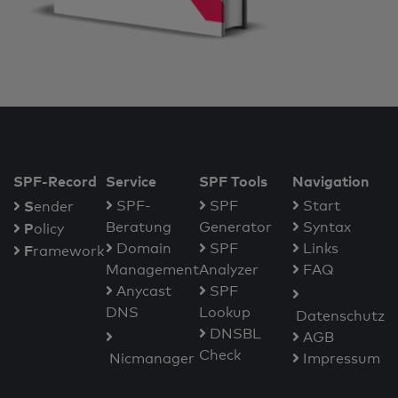
SPF-Record
Service
SPF Tools
Navigation
S
SPF-
SPF
Start
ender
Beratung
Generator
Syntax
P
olicy
Domain
SPF
Links
F
ramework
Management
Analyzer
FAQ
Anycast
SPF
DNS
Lookup
Datenschutz
DNSBL
AGB
Check
Nicmanager
Impressum