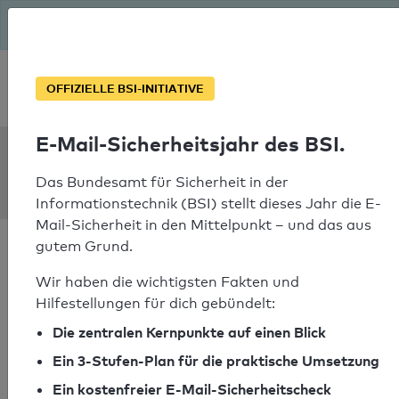
Seit August macht das BSI Ernst: E-Mail-Sicherheitsjahr – ist
deine Domain bereit?
Soforthilfe bei Notfällen
OFFIZIELLE BSI-INITIATIVE
E-Mail-Sicherheitsjahr des BSI.
SPF Check:
therapie-sitta.de
Das Bundesamt für Sicherheit in der
Informationstechnik (BSI) stellt dieses Jahr die E-
Mail-Sicherheit in den Mittelpunkt – und das aus
gutem Grund.
Wir haben die wichtigsten Fakten und
Hilfestellungen für dich gebündelt:
SPF-Check bestanden
Die zentralen Kernpunkte auf einen Blick
Ihr SPF-Record Prüfergebnis
Ein 3-Stufen-Plan für die praktische Umsetzung
Ein kostenfreier E-Mail-Sicherheitscheck