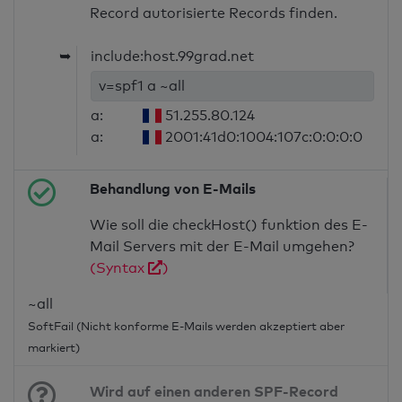
Record autorisierte Records finden.
➥
include:host.99grad.net
v=spf1 a ~all
a:
51.255.80.124
a:
2001:41d0:1004:107c:0:0:0:0
Behandlung von E-Mails
Wie soll die checkHost() funktion des E-
Mail Servers mit der E-Mail umgehen?
(Syntax
)
~all
SoftFail (Nicht konforme E-Mails werden akzeptiert aber
markiert)
Wird auf einen anderen SPF-Record