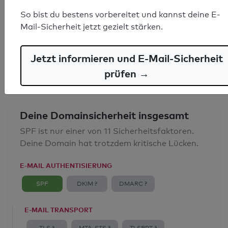
SPF-Record gefunden
So bist du bestens vorbereitet und kannst deine E-
Mail-Sicherheit jetzt gezielt stärken.
Syntaxprüfung: 0 Fehler
E-Mail-Spoofingschutz: Gut
Jetzt informieren und E-Mail-Sicherheit
prüfen →
Deine Domainsicherheit insgesamt
SPF ist nur einer von 11 Sicherheitsfaktoren.
Deine Domain hat trotzdem kritische Lücken.
E-MAIL AUTHENTISIERUNG
SPF
DKIM ?
DMARC ?
E-MAIL TRANSPORT