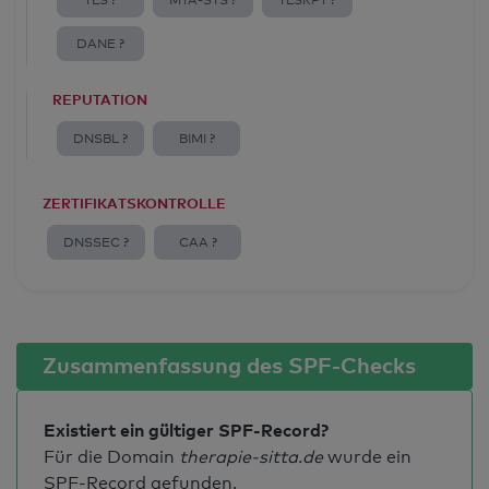
TLS ?
MTA-STS ?
TLSRPT ?
DANE ?
REPUTATION
DNSBL ?
BIMI ?
ZERTIFIKATSKONTROLLE
DNSSEC ?
CAA ?
Zusammenfassung des SPF-Checks
Existiert ein gültiger SPF-Record?
Für die Domain
therapie-sitta.de
wurde ein
SPF-Record gefunden.