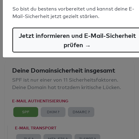
SPF-Record gefunden
So bist du bestens vorbereitet und kannst deine E-
Mail-Sicherheit jetzt gezielt stärken.
Syntaxprüfung: 0 Fehler
E-Mail-Spoofingschutz: Gut
Jetzt informieren und E-Mail-Sicherheit
prüfen →
Deine Domainsicherheit insgesamt
SPF ist nur einer von 11 Sicherheitsfaktoren.
Deine Domain hat trotzdem kritische Lücken.
E-MAIL AUTHENTISIERUNG
SPF
DKIM ?
DMARC ?
E-MAIL TRANSPORT