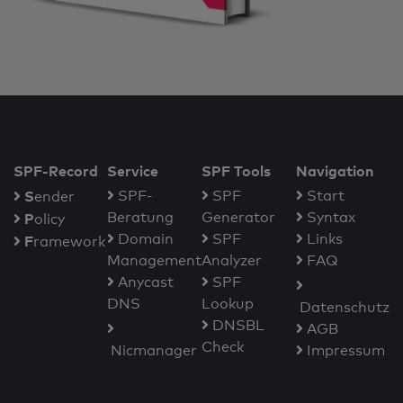
SPF-Record
Service
SPF Tools
Navigation
S
SPF-
SPF
Start
ender
Beratung
Generator
Syntax
P
olicy
Domain
SPF
Links
F
ramework
Management
Analyzer
FAQ
Anycast
SPF
DNS
Lookup
Datenschutz
DNSBL
AGB
Check
Nicmanager
Impressum