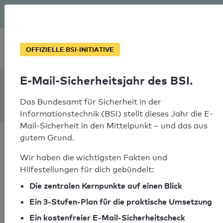
Seit August macht das BSI Ernst: E-Mail-Sicherheitsjahr – ist
deine Domain bereit?
Soforthilfe bei Notfällen
OFFIZIELLE BSI-INITIATIVE
E-Mail-Sicherheitsjahr des BSI.
SPF Check:
terminland.de
Das Bundesamt für Sicherheit in der
Informationstechnik (BSI) stellt dieses Jahr die E-
Mail-Sicherheit in den Mittelpunkt – und das aus
gutem Grund.
Wir haben die wichtigsten Fakten und
Hilfestellungen für dich gebündelt:
SPF-Check bestanden
Die zentralen Kernpunkte auf einen Blick
Ihr SPF-Record Prüfergebnis
Ein 3-Stufen-Plan für die praktische Umsetzung
Ein kostenfreier E-Mail-Sicherheitscheck