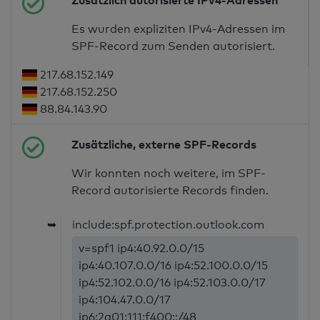
Zusätzlich autorisierte IPv4-Adressen
Es wurden expliziten IPv4-Adressen im
SPF-Record zum Senden autorisiert.
217.68.152.149
217.68.152.250
88.84.143.90
Zusätzliche, externe SPF-Records
Wir konnten noch weitere, im SPF-
Record autorisierte Records finden.
➥
include:spf.protection.outlook.com
v=spf1 ip4:40.92.0.0/15
ip4:40.107.0.0/16 ip4:52.100.0.0/15
ip4:52.102.0.0/16 ip4:52.103.0.0/17
ip4:104.47.0.0/17
ip6:2a01:111:f400::/48