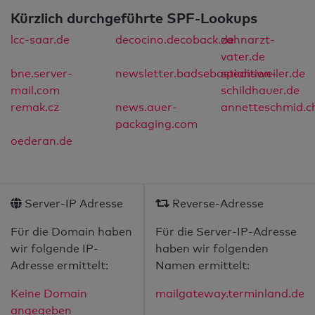
Kürzlich durchgeführte SPF-Lookups
lcc-saar.de
decocino.decoback.de
zahnarzt-
vater.de
bne.server-
newsletter.badsebastiansweiler.de
spedition-
mail.com
schildhauer.de
remak.cz
news.auer-
annetteschmid.c
packaging.com
oederan.de
Server-IP Adresse
Reverse-Adresse
Für die Domain haben
Für die Server-IP-Adresse
wir folgende IP-
haben wir folgenden
Adresse ermittelt:
Namen ermittelt:
Keine Domain
mailgateway.terminland.de
angegeben