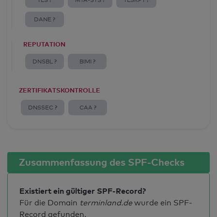
TLS ?
MTA-STS ?
TLSRPT ?
DANE ?
REPUTATION
DNSBL ?
BIMI ?
ZERTIFIKATSKONTROLLE
DNSSEC ?
CAA ?
Zusammenfassung des SPF-Checks
Existiert ein gültiger SPF-Record?
Für die Domain
terminland.de
wurde ein SPF-
Record gefunden.