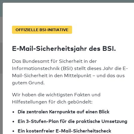
Seit August macht das BSI Ernst: E-Mail-Sicherheitsjahr – ist
deine Domain bereit?
Soforthilfe bei Notfällen
OFFIZIELLE BSI-INITIATIVE
E-Mail-Sicherheitsjahr des BSI.
SPF Check:
sylter-hof.de
Das Bundesamt für Sicherheit in der
Informationstechnik (BSI) stellt dieses Jahr die E-
Mail-Sicherheit in den Mittelpunkt – und das aus
gutem Grund.
Wir haben die wichtigsten Fakten und
Hilfestellungen für dich gebündelt:
SPF-Check bestanden
Die zentralen Kernpunkte auf einen Blick
Ihr SPF-Record Prüfergebnis
Ein 3-Stufen-Plan für die praktische Umsetzung
Ein kostenfreier E-Mail-Sicherheitscheck