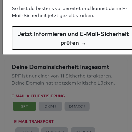
SPF-Record gefunden
So bist du bestens vorbereitet und kannst deine E-
Mail-Sicherheit jetzt gezielt stärken.
Syntaxprüfung: 0 Fehler
E-Mail-Spoofingschutz: Gut
Jetzt informieren und E-Mail-Sicherheit
prüfen →
Deine Domainsicherheit insgesamt
SPF ist nur einer von 11 Sicherheitsfaktoren.
Deine Domain hat trotzdem kritische Lücken.
E-MAIL AUTHENTISIERUNG
SPF
DKIM ?
DMARC ?
E-MAIL TRANSPORT