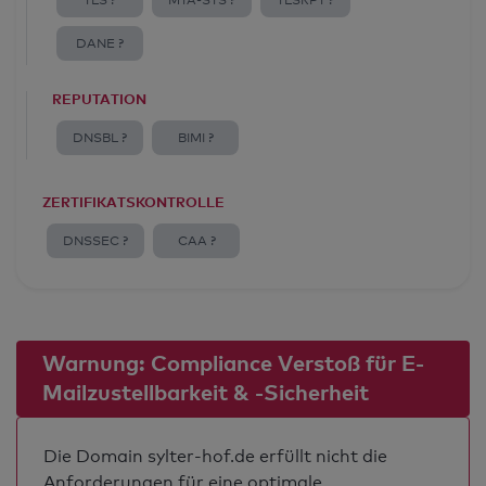
TLS ?
MTA-STS ?
TLSRPT ?
DANE ?
REPUTATION
DNSBL ?
BIMI ?
ZERTIFIKATSKONTROLLE
DNSSEC ?
CAA ?
Warnung: Compliance Verstoß für E-
Mailzustellbarkeit & -Sicherheit
Die Domain sylter-hof.de erfüllt nicht die
Anforderungen für eine optimale