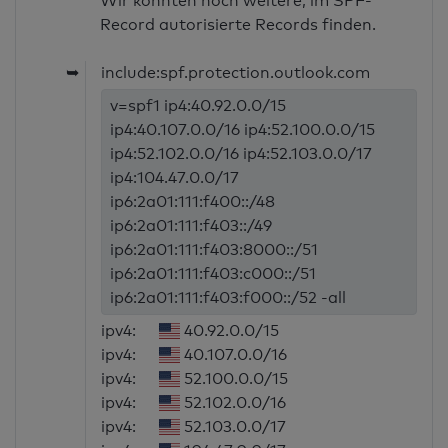
Wir konnten noch weitere, im SPF-
Record autorisierte Records finden.
➥
include:spf.protection.outlook.com
v=spf1 ip4:40.92.0.0/15
ip4:40.107.0.0/16 ip4:52.100.0.0/15
ip4:52.102.0.0/16 ip4:52.103.0.0/17
ip4:104.47.0.0/17
ip6:2a01:111:f400::/48
ip6:2a01:111:f403::/49
ip6:2a01:111:f403:8000::/51
ip6:2a01:111:f403:c000::/51
ip6:2a01:111:f403:f000::/52 -all
ipv4:
40.92.0.0/15
ipv4:
40.107.0.0/16
ipv4:
52.100.0.0/15
ipv4:
52.102.0.0/16
ipv4:
52.103.0.0/17