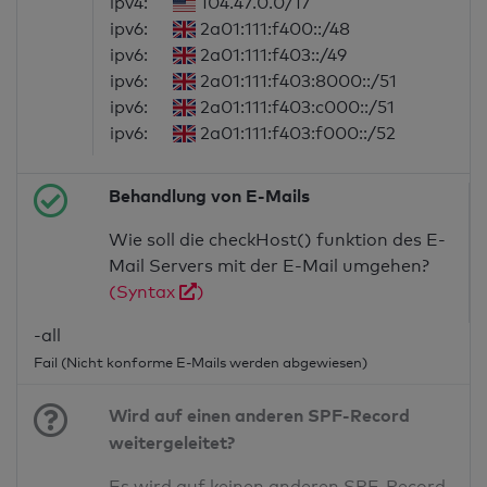
ipv4:
104.47.0.0/17
ipv6:
2a01:111:f400::/48
ipv6:
2a01:111:f403::/49
ipv6:
2a01:111:f403:8000::/51
ipv6:
2a01:111:f403:c000::/51
ipv6:
2a01:111:f403:f000::/52
Behandlung von E-Mails
Wie soll die checkHost() funktion des E-
Mail Servers mit der E-Mail umgehen?
(Syntax
)
-all
Fail (Nicht konforme E-Mails werden abgewiesen)
Wird auf einen anderen SPF-Record
weitergeleitet?
Es wird auf keinen anderen SPF-Record