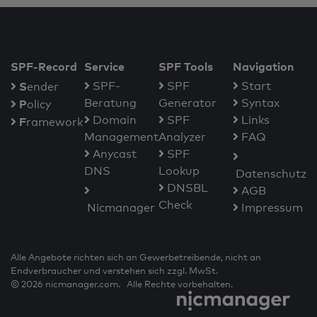
SPF-Record
Service
SPF Tools
Navigation
S
SPF-
SPF
Start
ender
Beratung
Generator
Syntax
P
olicy
Domain
SPF
Links
F
ramework
Management
Analyzer
FAQ
Anycast
SPF
DNS
Lookup
Datenschutz
DNSBL
AGB
Check
Nicmanager
Impressum
Alle Angebote richten sich an Gewerbetreibende, nicht an
Endverbraucher und verstehen sich zzgl. MwSt.
© 2026 nicmanager.com. Alle Rechte vorbehalten.