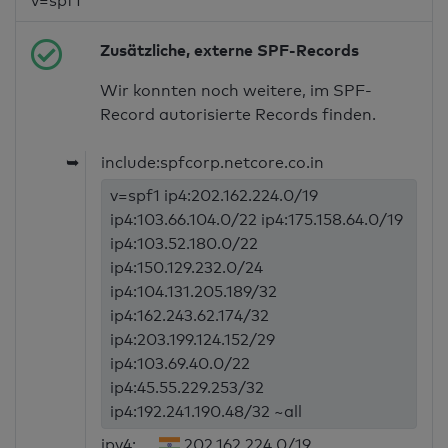
v=spf1
Zusätzliche, externe SPF-Records
Wir konnten noch weitere, im SPF-
Record autorisierte Records finden.
➥
include:spfcorp.netcore.co.in
v=spf1 ip4:202.162.224.0/19
ip4:103.66.104.0/22 ip4:175.158.64.0/19
ip4:103.52.180.0/22
ip4:150.129.232.0/24
ip4:104.131.205.189/32
ip4:162.243.62.174/32
ip4:203.199.124.152/29
ip4:103.69.40.0/22
ip4:45.55.229.253/32
ip4:192.241.190.48/32 ~all
ipv4:
202.162.224.0/19