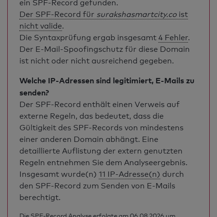
ein SPF-Record gefunden.
Der SPF-Record für
surakshasmartcity.co
ist
nicht valide
.
Die Syntaxprüfung ergab insgesamt
4 Fehler
.
Der E-Mail-Spoofingschutz für diese Domain
ist nicht oder nicht ausreichend gegeben.
Welche IP-Adressen sind legitimiert, E-Mails zu
senden?
Der SPF-Record enthält einen Verweis auf
externe Regeln, das bedeutet, dass die
Gültigkeit des SPF-Records von mindestens
einer anderen Domain abhängt. Eine
detaillierte Auflistung der extern genutzten
Regeln entnehmen Sie dem Analyseergebnis.
Insgesamt wurde(n)
11 IP-Adresse(n)
durch
den SPF-Record zum Senden von E-Mails
berechtigt.
Die SPF-Record Analyse erfolgte am 06.08.2026 um