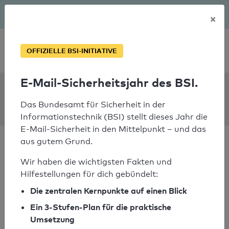
Seit August macht das BSI Ernst: E-Mail-Sicherheitsjahr – ist
×
deine Domain bereit?
Soforthilfe bei Notfällen
OFFIZIELLE BSI-INITIATIVE
E-Mail-Sicherheitsjahr des BSI.
SPF Check:
surakshasmartcity.co
Das Bundesamt für Sicherheit in der
Informationstechnik (BSI) stellt dieses Jahr die
E-Mail-Sicherheit in den Mittelpunkt – und das
aus gutem Grund.
Wir haben die wichtigsten Fakten und
Hilfestellungen für dich gebündelt:
SPF-Check nicht
Die zentralen Kernpunkte auf einen Blick
bestanden
Ein 3-Stufen-Plan für die praktische
Ihr SPF-Record Prüfergebnis
Umsetzung