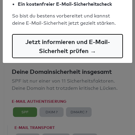
Ein kostenfreier E-Mail-Sicherheitscheck
SPF-Record gefunden
So bist du bestens vorbereitet und kannst
Syntaxprüfung: 4 Fehler
deine E-Mail-Sicherheit jetzt gezielt stärken.
E-Mail-Spoofingschutz: Mangelhaft
Jetzt informieren und E-Mail-
Sicherheit prüfen →
Deine Domainsicherheit insgesamt
SPF ist nur einer von 11 Sicherheitsfaktoren.
Deine Domain hat trotzdem kritische Lücken.
E-MAIL AUTHENTISIERUNG
SPF
DKIM ?
DMARC ?
E-MAIL TRANSPORT