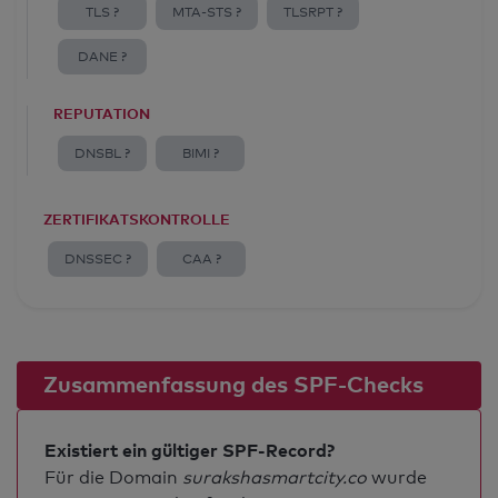
TLS ?
MTA-STS ?
TLSRPT ?
DANE ?
REPUTATION
DNSBL ?
BIMI ?
ZERTIFIKATSKONTROLLE
DNSSEC ?
CAA ?
Zusammenfassung des SPF-Checks
Existiert ein gültiger SPF-Record?
Für die Domain
surakshasmartcity.co
wurde