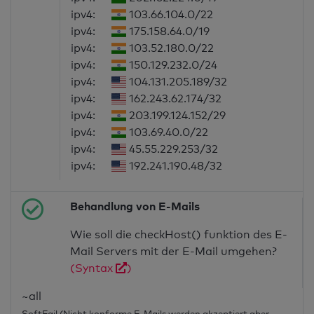
ipv4:
103.66.104.0/22
ipv4:
175.158.64.0/19
ipv4:
103.52.180.0/22
ipv4:
150.129.232.0/24
ipv4:
104.131.205.189/32
ipv4:
162.243.62.174/32
ipv4:
203.199.124.152/29
ipv4:
103.69.40.0/22
ipv4:
45.55.229.253/32
ipv4:
192.241.190.48/32
Behandlung von E-Mails
Wie soll die checkHost() funktion des E-
Mail Servers mit der E-Mail umgehen?
(Syntax
)
~all
SoftFail (Nicht konforme E-Mails werden akzeptiert aber