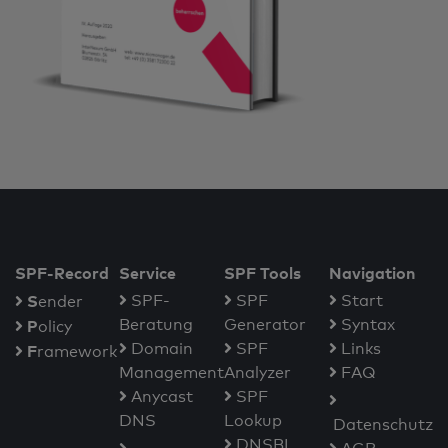
SPF-Record
Service
SPF Tools
Navigation
S
SPF-
SPF
Start
ender
Beratung
Generator
Syntax
P
olicy
Domain
SPF
Links
F
ramework
Management
Analyzer
FAQ
Anycast
SPF
DNS
Lookup
Datenschutz
DNSBL