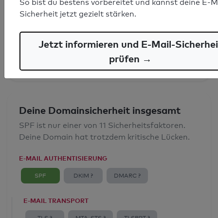
So bist du bestens vorbereitet und kannst deine E-M
SPF-Record gefunden
Sicherheit jetzt gezielt stärken.
Syntaxprüfung: 0 Fehler
Jetzt informieren und E-Mail-Sicherhei
E-Mail-Spoofingschutz: Gut
prüfen →
Deine Domainsicherheit insgesamt
SPF ist nur einer von 11 Sicherheitsfaktoren.
Deine Domain hat trotzdem kritische Lücken.
E-MAIL AUTHENTISIERUNG
SPF
DKIM ?
DMARC ?
E-MAIL TRANSPORT