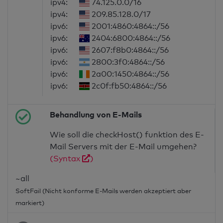
ipv4:
74.125.0.0/16
ipv4:
209.85.128.0/17
ipv6:
2001:4860:4864::/56
ipv6:
2404:6800:4864::/56
ipv6:
2607:f8b0:4864::/56
ipv6:
2800:3f0:4864::/56
ipv6:
2a00:1450:4864::/56
ipv6:
2c0f:fb50:4864::/56
Behandlung von E-Mails
Wie soll die checkHost() funktion des E-
Mail Servers mit der E-Mail umgehen?
(Syntax
)
~all
SoftFail (Nicht konforme E-Mails werden akzeptiert aber
markiert)