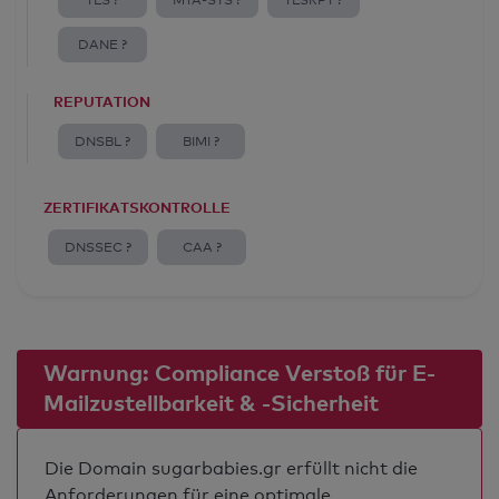
TLS ?
MTA-STS ?
TLSRPT ?
DANE ?
REPUTATION
DNSBL ?
BIMI ?
ZERTIFIKATSKONTROLLE
DNSSEC ?
CAA ?
Warnung: Compliance Verstoß für E-
Mailzustellbarkeit & -Sicherheit
Die Domain sugarbabies.gr erfüllt nicht die
Anforderungen für eine optimale