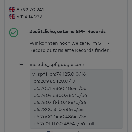
85.92.70.241
5.134.14.237
Zusätzliche, externe SPF-Records
Wir konnten noch weitere, im SPF-
Record autorisierte Records finden.
➥
include:_spf.google.com
v=spf1 ip4:74.125.0.0/16
ip4:209.85.128.0/17
ip6:2001:4860:4864::/56
ip6:2404:6800:4864::/56
ip6:2607:f8b0:4864::/56
ip6:2800:3f0:4864::/56
ip6:2a00:1450:4864::/56
ip6:2c0f:fb50:4864::/56 ~all