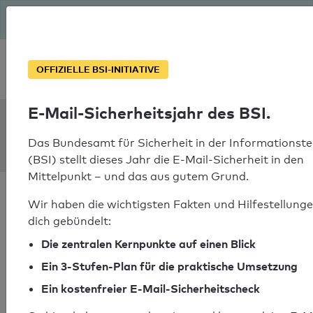
Seit August macht das BSI Ernst: E-Mail-Sicherheitsjahr – ist
deine Domain bereit?
Soforthilfe bei Notfällen
OFFIZIELLE BSI-INITIATIVE
E-Mail-Sicherheitsjahr des BSI.
SPF Check:
sugarbabies.gr
Das Bundesamt für Sicherheit in der Informationste
(BSI) stellt dieses Jahr die E-Mail-Sicherheit in den
Mittelpunkt – und das aus gutem Grund.
Wir haben die wichtigsten Fakten und Hilfestellunge
dich gebündelt:
Die zentralen Kernpunkte auf einen Blick
SPF-Check bestanden
Ein 3-Stufen-Plan für die praktische Umsetzung
Ihr SPF-Record Prüfergebnis
Ein kostenfreier E-Mail-Sicherheitscheck