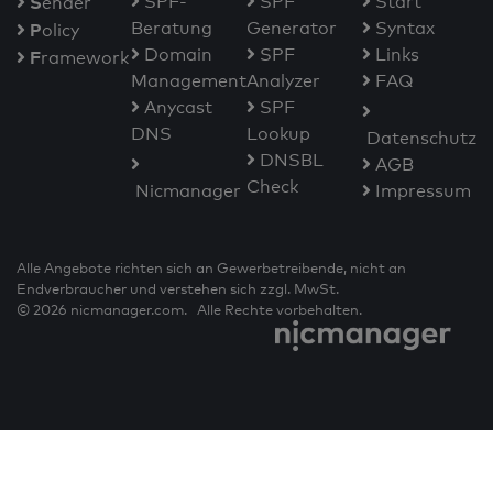
S
SPF-
SPF
Start
ender
Beratung
Generator
Syntax
P
olicy
Domain
SPF
Links
F
ramework
Management
Analyzer
FAQ
Anycast
SPF
DNS
Lookup
Datenschutz
DNSBL
AGB
Check
Nicmanager
Impressum
Alle Angebote richten sich an Gewerbetreibende, nicht an
Endverbraucher und verstehen sich zzgl. MwSt.
© 2026 nicmanager.com. Alle Rechte vorbehalten.