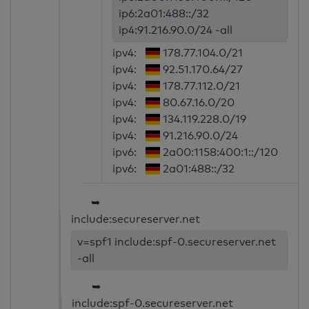
ip6:2a01:488::/32
ip4:91.216.90.0/24 -all
ipv4:
178.77.104.0/21
ipv4:
92.51.170.64/27
ipv4:
178.77.112.0/21
ipv4:
80.67.16.0/20
ipv4:
134.119.228.0/19
ipv4:
91.216.90.0/24
ipv6:
2a00:1158:400:1::/120
ipv6:
2a01:488::/32
➥
include:secureserver.net
v=spf1 include:spf-0.secureserver.net
-all
➥
include:spf-0.secureserver.net