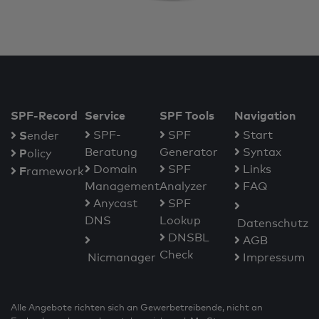
SPF-Record
Service
SPF Tools
Navigation
S
SPF-
SPF
Start
ender
Beratung
Generator
Syntax
P
olicy
Domain
SPF
Links
F
ramework
Management
Analyzer
FAQ
Anycast
SPF
DNS
Lookup
Datenschutz
DNSBL
AGB
Check
Nicmanager
Impressum
Alle Angebote richten sich an Gewerbetreibende, nicht an