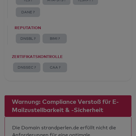
TLS ?
MTA-STS ?
TLSRPT ?
DANE ?
REPUTATION
DNSBL ?
BIMI ?
ZERTIFIKATSKONTROLLE
DNSSEC ?
CAA ?
Warnung: Compliance Verstoß für E-
Mailzustellbarkeit & -Sicherheit
Die Domain strandperlen.de erfüllt nicht die
Anforderungen für eine optimale