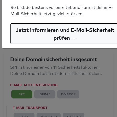
SPF-Record gefunden
So bist du bestens vorbereitet und kannst deine E-
Mail-Sicherheit jetzt gezielt stärken.
Syntaxprüfung: 0 Fehler
E-Mail-Spoofingschutz: Gut
Jetzt informieren und E-Mail-Sicherheit
prüfen →
Deine Domainsicherheit insgesamt
SPF ist nur einer von 11 Sicherheitsfaktoren.
Deine Domain hat trotzdem kritische Lücken.
E-MAIL AUTHENTISIERUNG
SPF
DKIM ?
DMARC ?
E-MAIL TRANSPORT