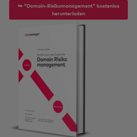
⮩ "Domain-Risikomanagement" kostenlos
herunterladen