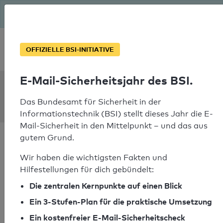
Seit August macht das BSI Ernst: E-Mail-Sicherheitsjahr – ist
deine Domain bereit?
Soforthilfe bei Notfällen
OFFIZIELLE BSI-INITIATIVE
E-Mail-Sicherheitsjahr des BSI.
SPF Check:
strandperlen.de
Das Bundesamt für Sicherheit in der
Informationstechnik (BSI) stellt dieses Jahr die E-
Mail-Sicherheit in den Mittelpunkt – und das aus
gutem Grund.
Wir haben die wichtigsten Fakten und
Hilfestellungen für dich gebündelt:
SPF-Check bestanden
Die zentralen Kernpunkte auf einen Blick
Ihr SPF-Record Prüfergebnis
Ein 3-Stufen-Plan für die praktische Umsetzung
Ein kostenfreier E-Mail-Sicherheitscheck