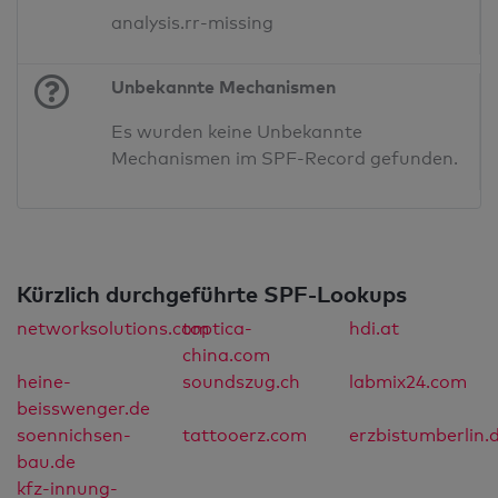
analysis.rr-missing
Unbekannte Mechanismen
Es wurden keine Unbekannte
Mechanismen im SPF-Record gefunden.
Kürzlich durchgeführte SPF-Lookups
networksolutions.com
toptica-
hdi.at
china.com
heine-
soundszug.ch
labmix24.com
beisswenger.de
soennichsen-
tattooerz.com
erzbistumberlin.
bau.de
kfz-innung-