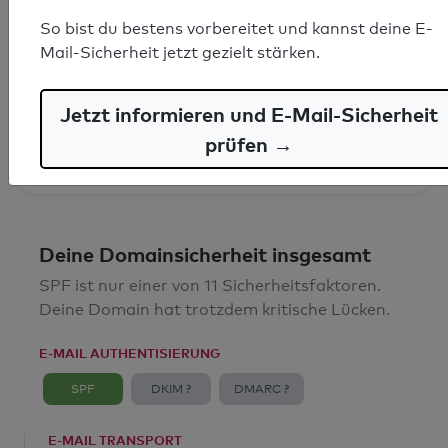
So bist du bestens vorbereitet und kannst deine E-
SPF-Record gefunden
Mail-Sicherheit jetzt gezielt stärken.
Syntaxprüfung: 0 Fehler
Jetzt informieren und E-Mail-Sicherheit
E-Mail-Spoofingschutz: Gut
prüfen →
Deine Domainsicherheit insgesamt
SPF ist nur einer von 11 Sicherheitsfaktoren.
Deine Domain hat trotzdem kritische Lücken.
E-MAIL AUTHENTISIERUNG
SPF
DKIM ?
DMARC ?
E-MAIL TRANSPORT