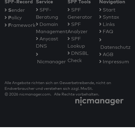
SPF-Record
Service
SPF Tools
Navigation
S
SPF-
SPF
Start
ender
Beratung
Generator
Syntax
P
olicy
Domain
SPF
Links
F
ramework
Management
Analyzer
FAQ
Anycast
SPF
DNS
Lookup
Datenschutz
DNSBL
AGB
Check
Nicmanager
Impressum
Alle Angebote richten sich an Gewerbetreibende, nicht an
Endverbraucher und verstehen sich zzgl. MwSt.
© 2026 nicmanager.com. Alle Rechte vorbehalten.