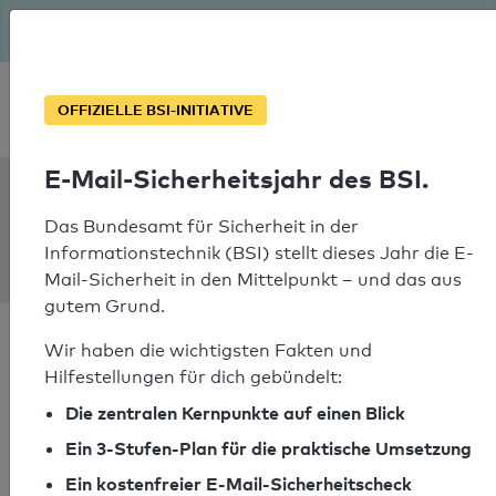
Seit August macht das BSI Ernst: E-Mail-Sicherheitsjahr – ist
deine Domain bereit?
Soforthilfe bei Notfällen
OFFIZIELLE BSI-INITIATIVE
E-Mail-Sicherheitsjahr des BSI.
SPF Check:
steuerkanzlei-
Das Bundesamt für Sicherheit in der
Informationstechnik (BSI) stellt dieses Jahr die E-
nordhausen.de
Mail-Sicherheit in den Mittelpunkt – und das aus
gutem Grund.
Wir haben die wichtigsten Fakten und
Hilfestellungen für dich gebündelt:
Die zentralen Kernpunkte auf einen Blick
SPF-Check bestanden
Ein 3-Stufen-Plan für die praktische Umsetzung
Ihr SPF-Record Prüfergebnis
Ein kostenfreier E-Mail-Sicherheitscheck