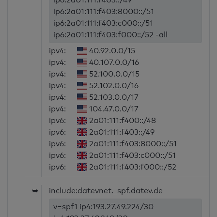
ip6:2a01:111:f403:8000::/51
ip6:2a01:111:f403:c000::/51
ip6:2a01:111:f403:f000::/52 -all
ipv4:
40.92.0.0/15
ipv4:
40.107.0.0/16
ipv4:
52.100.0.0/15
ipv4:
52.102.0.0/16
ipv4:
52.103.0.0/17
ipv4:
104.47.0.0/17
ipv6:
2a01:111:f400::/48
ipv6:
2a01:111:f403::/49
ipv6:
2a01:111:f403:8000::/51
ipv6:
2a01:111:f403:c000::/51
ipv6:
2a01:111:f403:f000::/52
➥
include:datevnet._spf.datev.de
v=spf1 ip4:193.27.49.224/30