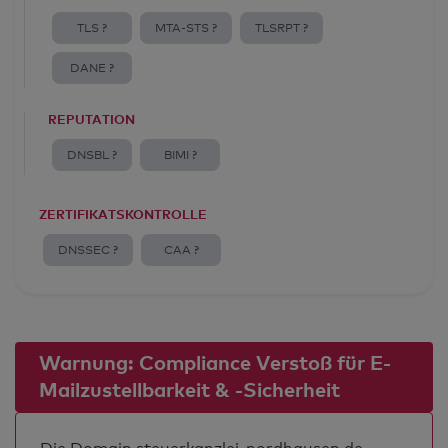
TLS ?
MTA-STS ?
TLSRPT ?
DANE ?
REPUTATION
DNSBL ?
BIMI ?
ZERTIFIKATSKONTROLLE
DNSSEC ?
CAA ?
Warnung: Compliance Verstoß für E-
Mailzustellbarkeit & -Sicherheit