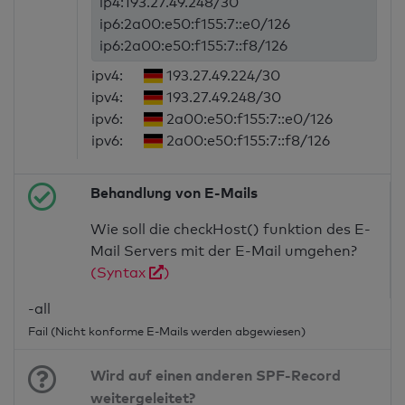
ip4:193.27.49.248/30
ip6:2a00:e50:f155:7::e0/126
ip6:2a00:e50:f155:7::f8/126
ipv4:
193.27.49.224/30
ipv4:
193.27.49.248/30
ipv6:
2a00:e50:f155:7::e0/126
ipv6:
2a00:e50:f155:7::f8/126
Behandlung von E-Mails
Wie soll die checkHost() funktion des E-
Mail Servers mit der E-Mail umgehen?
(Syntax
)
-all
Fail (Nicht konforme E-Mails werden abgewiesen)
Wird auf einen anderen SPF-Record
weitergeleitet?