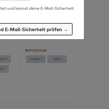
itet und kannst deine E-Mail-Sicherheit
nd E-Mail-Sicherheit prüfen →
REPUTATION
STS ?
DNSBL ?
BIMI ?
E ?