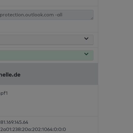
elle.de
spf1
81.169.145.64
2a01:238:20a:202:1064:0:0:0