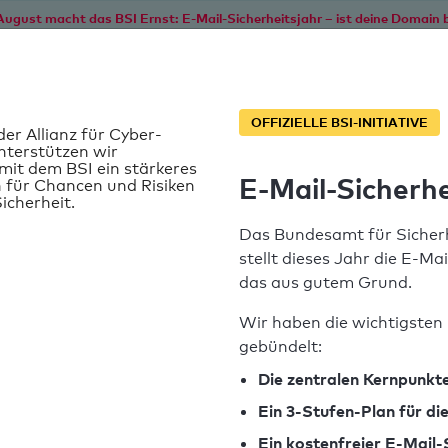
August macht das BSI Ernst: E-Mail-Sicherheitsjahr – ist deine Domain b
Start
Service
Informationen
SPF T
OFFIZIELLE BSI-INITIATIVE
der Allianz für Cyber-
nterstützen wir
it dem BSI ein stärkeres
E-Mail-Sicherhe
 für Chancen und Risiken
icherheit.
Das Bundesamt für Sicherh
stellt dieses Jahr die E-Ma
das aus gutem Grund.
Wir haben die wichtigsten 
gebündelt:
SPF-Record gefunden
Die zentralen Kernpunkte
Ein 3-Stufen-Plan für d
Syntaxprüfung: 0 Fehler
Ein kostenfreier E-Mail-