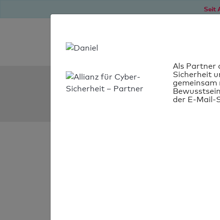
Seit 
Als Partner 
Sicherheit u
SPF Check:
gemeinsam m
Bewusstsein
stanelle.de
der E-Mail-S
SPF-Check
bestanden
Ihr SPF-Record