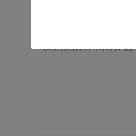
Prüfergebnis
Deine Domainsicherheit insges
SPF ist nur einer von 11 Sicherheitsfak