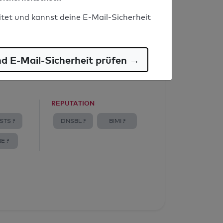
itet und kannst deine E-Mail-Sicherheit
nd E-Mail-Sicherheit prüfen →
REPUTATION
STS ?
DNSBL ?
BIMI ?
E ?