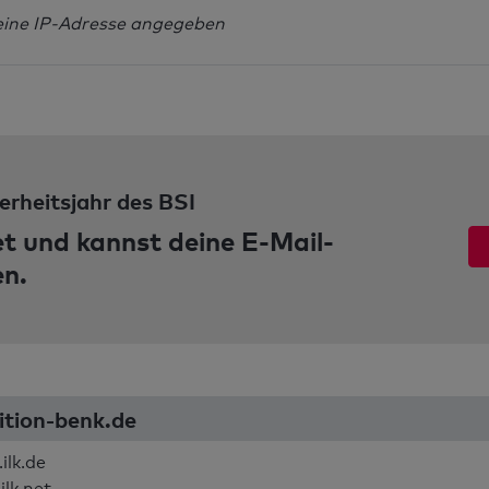
eine IP-Adresse angegeben
erheitsjahr des BSI
et und kannst deine E-Mail-
en.
ition-benk.de
ilk.de
ilk.net