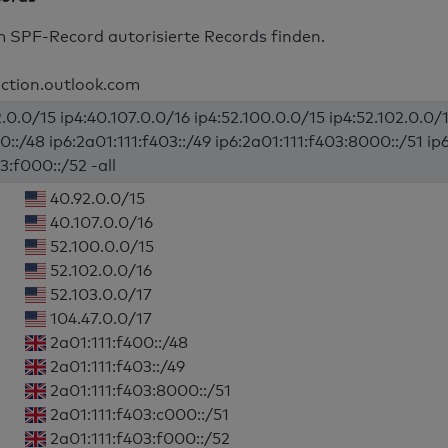
m SPF-Record autorisierte Records finden.
ection.outlook.com
.0.0/15 ip4:40.107.0.0/16 ip4:52.100.0.0/15 ip4:52.102.0.0/1
0::/48 ip6:2a01:111:f403::/49 ip6:2a01:111:f403:8000::/51 ip
3:f000::/52 -all
40.92.0.0/15
40.107.0.0/16
52.100.0.0/15
52.102.0.0/16
52.103.0.0/17
104.47.0.0/17
2a01:111:f400::/48
2a01:111:f403::/49
2a01:111:f403:8000::/51
2a01:111:f403:c000::/51
2a01:111:f403:f000::/52