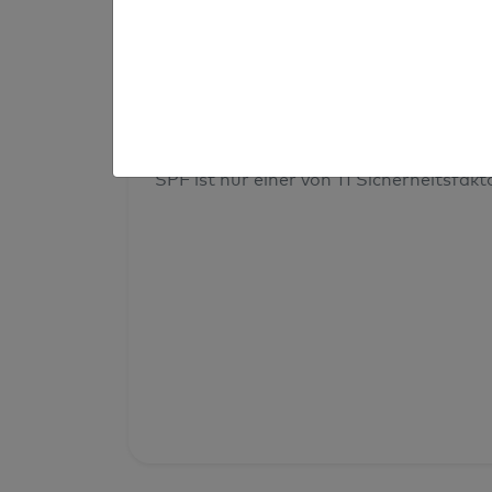
Prüfergebnis
Deine Domainsicherheit insges
SPF ist nur einer von 11 Sicherheitsfak