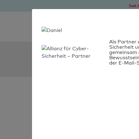
Seit 
Als Partner 
Sicherheit u
SPF Check:
gemeinsam m
Bewusstsein
spedition-benk.de
der E-Mail-S
SPF-Check
bestanden
Ihr SPF-Record