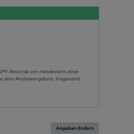
s SPF-Records von mindestens einer
ie dem Analyseergebnis. Insgesamt
Angaben ändern