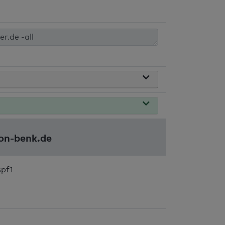
ion-benk.de
spf1