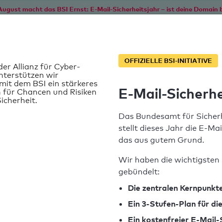
August macht das BSI Ernst: E-Mail-Sicherheitsjahr – ist deine Domain b
Start
Service
Informationen
SPF T
OFFIZIELLE BSI-INITIATIVE
der Allianz für Cyber-
nterstützen wir
it dem BSI ein stärkeres
E-Mail-Sicherhe
 für Chancen und Risiken
icherheit.
Das Bundesamt für Sicherh
stellt dieses Jahr die E-Ma
das aus gutem Grund.
Wir haben die wichtigsten 
gebündelt:
SPF-Record gefunden
Die zentralen Kernpunkte
Ein 3-Stufen-Plan für d
Syntaxprüfung: 0 Fehler
Ein kostenfreier E-Mail-