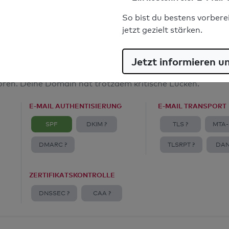
E-Mail-Spoofingschutz: Gut
So bist du bestens vorbere
jetzt gezielt stärken.
Jetzt informieren u
amt
toren. Deine Domain hat trotzdem kritische Lücken.
E-MAIL AUTHENTISIERUNG
E-MAIL TRANSPORT
SPF
DKIM ?
TLS ?
MTA-
DMARC ?
TLSRPT ?
DAN
ZERTIFIKATSKONTROLLE
DNSSEC ?
CAA ?