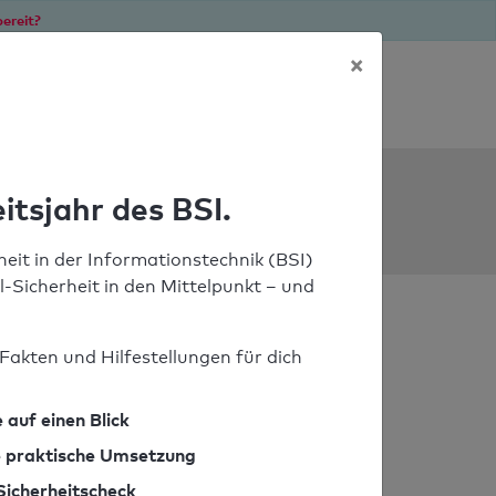
ereit?
×
Soforthilfe bei Notfällen
ools
itsjahr des BSI.
eit in der Informationstechnik (BSI)
il-Sicherheit in den Mittelpunkt – und
Fakten und Hilfestellungen für dich
 auf einen Blick
ie praktische Umsetzung
Sicherheitscheck