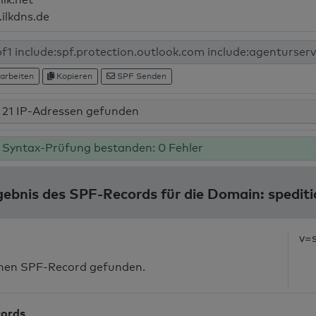
.ilkdns.de
arbeiten
Kopieren
SPF Senden
21 IP-Adressen gefunden
Syntax-Prüfung bestanden: 0 Fehler
ebnis des SPF-Records für die Domain: spedit
v=
inen SPF-Record gefunden.
cords