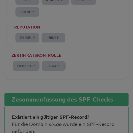
TLS ?
MTA-STS ?
TLSRPT ?
DANE ?
REPUTATION
DNSBL ?
BIMI ?
ZERTIFIKATSKONTROLLE
DNSSEC ?
CAA ?
Zusammenfassung des SPF-Checks
Existiert ein gültiger SPF-Record?
Für die Domain
six.de
wurde ein SPF-Record
gefunden.