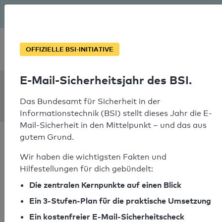
Seit August macht das BSI Ernst: E-Mail-Sicherheitsjahr – ist
deine Domain bereit?
Soforthilfe bei Notfällen
OFFIZIELLE BSI-INITIATIVE
E-Mail-Sicherheitsjahr des BSI.
SPF Check:
six.de
Das Bundesamt für Sicherheit in der
Informationstechnik (BSI) stellt dieses Jahr die E-
Mail-Sicherheit in den Mittelpunkt – und das aus
gutem Grund.
Wir haben die wichtigsten Fakten und
Hilfestellungen für dich gebündelt:
SPF-Check bestanden
Die zentralen Kernpunkte auf einen Blick
Ihr SPF-Record Prüfergebnis
Ein 3-Stufen-Plan für die praktische Umsetzung
Ein kostenfreier E-Mail-Sicherheitscheck