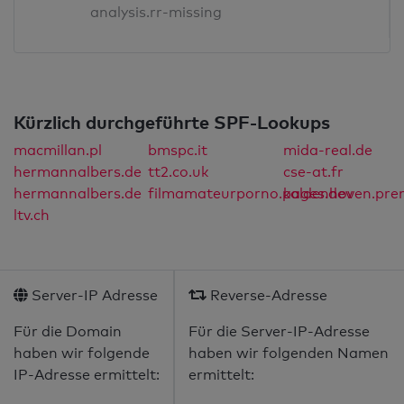
analysis.rr-missing
Kürzlich durchgeführte SPF-Lookups
macmillan.pl
bmspc.it
mida-real.de
hermannalbers.de
tt2.co.uk
cse-at.fr
hermannalbers.de
filmamateurporno.pages.dev
kaldenhoven.pre
ltv.ch
Server-IP Adresse
Reverse-Adresse
Für die Domain
Für die Server-IP-Adresse
haben wir folgende
haben wir folgenden Namen
IP-Adresse ermittelt:
ermittelt: