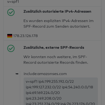
v=spf1
Zusätzlich autorisierte IPv4-Adressen
Es wurden expliziten IPv4-Adressen im
SPF-Record zum Senden autorisiert.
178.23.126.178
Zusätzliche, externe SPF-Records
Wir konnten noch weitere, im SPF-
Record autorisierte Records finden.
➥
include:amazonses.com
v=spf1 ip4:199.255.192.0/22
ip4:199.127.232.0/22 ip4:54.240.0.0/18
ip4:69.169.224.0/20
ip4:23.249.208.0/20
ip4:23.251.224.0/19 ip4:76.223.176.0/20