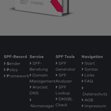
SPF-Record
Service
SPF Tools
Navigation
S
SPF-
SPF
Start
ender
Beratung
Generator
Syntax
P
olicy
Domain
SPF
Links
F
ramework
Management
Analyzer
FAQ
Anycast
SPF
DNS
Lookup
Datenschutz
DNSBL
AGB
Check
Nicmanager
Impressum