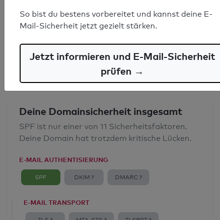
SPF-Record gefunden
So bist du bestens vorbereitet und kannst deine E-
Mail-Sicherheit jetzt gezielt stärken.
Syntaxprüfung: 0 Fehler
E-Mail-Spoofingschutz: Gut
Jetzt informieren und E-Mail-Sicherheit
prüfen →
Deine Domainsicherheit insgesamt
SPF ist nur einer von 11 Sicherheitsfaktoren.
Deine Domain hat trotzdem kritische Lücken.
E-MAIL AUTHENTISIERUNG
SPF
DKIM ?
DMARC ?
E-MAIL TRANSPORT