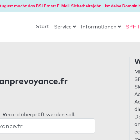
August macht das BSI Ernst: E-Mail-Sicherheitsjahr – ist deine Domain b
Start
Service
Informationen
SPF T
W
Mi
anprevoyance.fr
SP
Si
Ad
Ad
di
-Record überprüft werden soll.
Do
an
ec
ma