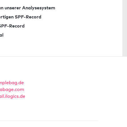
n unserer Analysesystem
fertigen SPF-Record
 SPF-Record
al
mplebag.de
abage.com
il.ilogics.de