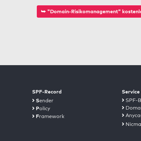
⮩ "Domain-Risikomanagement" kostenlo
SPF-Record
Service
S
SPF-B
ender
Domai
P
olicy
Anyca
F
ramework
Nicma