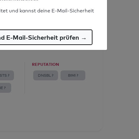
itet und kannst deine E-Mail-Sicherheit
nd E-Mail-Sicherheit prüfen →
REPUTATION
STS ?
DNSBL ?
BIMI ?
E ?