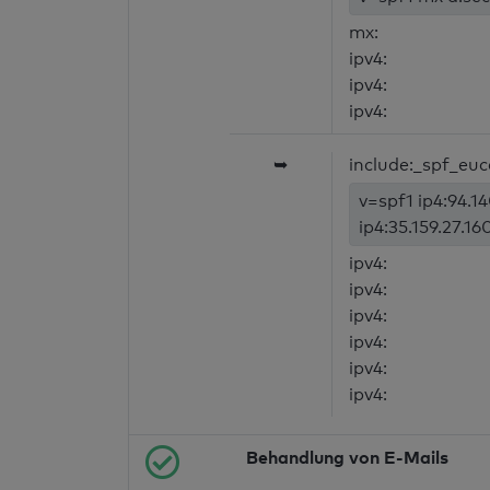
mx:
ipv4:
ipv4:
ipv4:
➥
include:_spf_eu
v=spf1 ip4:94.14
ip4:35.159.27.16
ipv4:
ipv4:
ipv4:
ipv4:
ipv4:
ipv4:
Behandlung von E-Mails