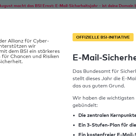
August macht das BSI Ernst: E-Mail-Sicherheitsjahr – ist deine Domain b
Start
Service
Informationen
SPF T
OFFIZIELLE BSI-INITIATIVE
der Allianz für Cyber-
nterstützen wir
it dem BSI ein stärkeres
E-Mail-Sicherhe
 für Chancen und Risiken
icherheit.
Das Bundesamt für Sicherh
stellt dieses Jahr die E-Ma
das aus gutem Grund.
Wir haben die wichtigsten 
gebündelt:
SPF-Record gefunden
Die zentralen Kernpunkte
Ein 3-Stufen-Plan für d
Syntaxprüfung: 0 Fehler
Ein kostenfreier E-Mail-