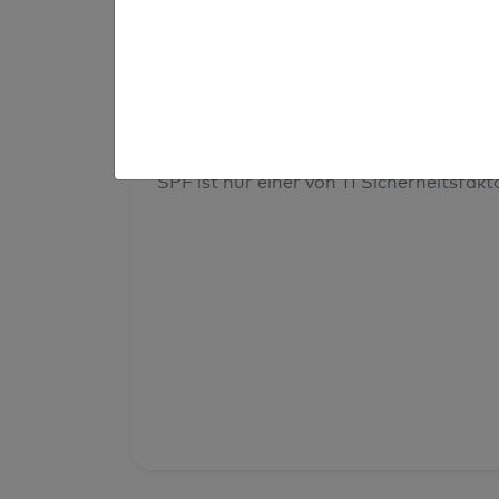
Prüfergebnis
Deine Domainsicherheit insges
SPF ist nur einer von 11 Sicherheitsfak