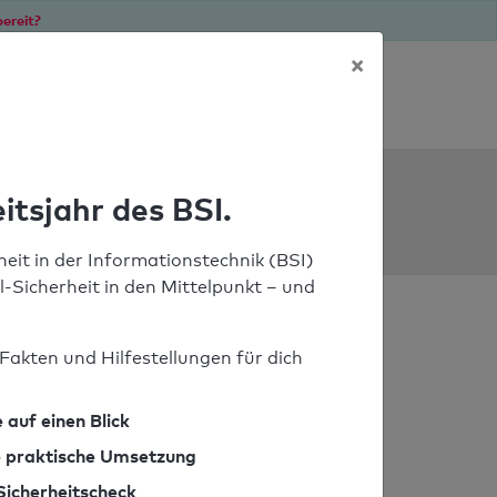
ereit?
×
Soforthilfe bei Notfällen
ools
itsjahr des BSI.
eit in der Informationstechnik (BSI)
il-Sicherheit in den Mittelpunkt – und
Fakten und Hilfestellungen für dich
 auf einen Blick
ie praktische Umsetzung
Sicherheitscheck