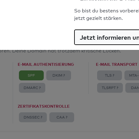
E-Mail-Spoofingschutz: Gut
So bist du bestens vorbere
jetzt gezielt stärken.
Jetzt informieren u
amt
toren. Deine Domain hat trotzdem kritische Lücken.
E-MAIL AUTHENTISIERUNG
E-MAIL TRANSPORT
SPF
DKIM ?
TLS ?
MTA-
DMARC ?
TLSRPT ?
DAN
ZERTIFIKATSKONTROLLE
DNSSEC ?
CAA ?