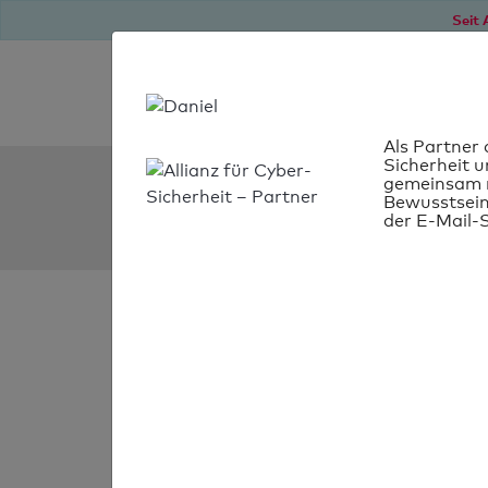
Seit 
Als Partner 
Sicherheit u
SPF Check:
gemeinsam m
Bewusstsein
sds-trans.de
der E-Mail-S
SPF-Check
bestanden
Ihr SPF-Record