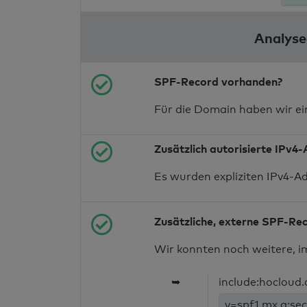
Analyse
SPF-Record vorhanden?
Für die Domain haben wir e
Zusätzlich autorisierte IPv4
Es wurden expliziten IPv4-A
Zusätzliche, externe SPF-Re
Wir konnten noch weitere, i
➥
include:hocloud.
v=spf1 mx a:sec