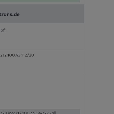
trans.de
spf1
212.100.43.112/28
/28 ip4:212.100.45.194/27 -all