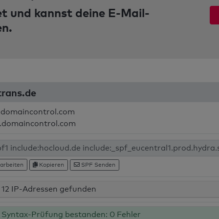
et und kannst deine E-Mail-
en.
trans.de
.domaincontrol.com
.domaincontrol.com
arbeiten
Kopieren
SPF Senden
12 IP-Adressen gefunden
Syntax-Prüfung bestanden: 0 Fehler