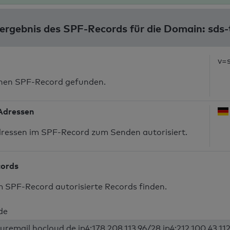
ergebnis des SPF-Records für die Domain: sds-
v=
inen SPF-Record gefunden.
-Adressen
dressen im SPF-Record zum Senden autorisiert.
cords
m SPF-Record autorisierte Records finden.
de
uremail.hocloud.de ip4:178.208.113.96/28 ip4:212.100.43.112