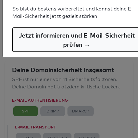
SPF-Record gefunden
So bist du bestens vorbereitet und kannst deine E-
Mail-Sicherheit jetzt gezielt stärken.
Syntaxprüfung: 0 Fehler
E-Mail-Spoofingschutz: Gut
Jetzt informieren und E-Mail-Sicherheit
prüfen →
Deine Domainsicherheit insgesamt
SPF ist nur einer von 11 Sicherheitsfaktoren.
Deine Domain hat trotzdem kritische Lücken.
E-MAIL AUTHENTISIERUNG
SPF
DKIM ?
DMARC ?
E-MAIL TRANSPORT