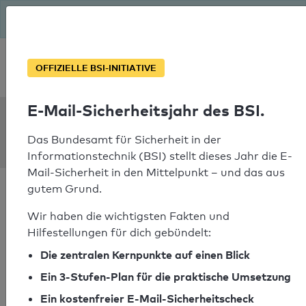
Seit August macht das BSI Ernst: E-Mail-Sicherheitsjahr – ist
deine Domain bereit?
Soforthilfe bei Notfällen
OFFIZIELLE BSI-INITIATIVE
E-Mail-Sicherheitsjahr des BSI.
SPF Check:
scheutzel.de
Das Bundesamt für Sicherheit in der
Informationstechnik (BSI) stellt dieses Jahr die E-
Mail-Sicherheit in den Mittelpunkt – und das aus
gutem Grund.
Wir haben die wichtigsten Fakten und
Hilfestellungen für dich gebündelt:
SPF-Check bestanden
Die zentralen Kernpunkte auf einen Blick
Ihr SPF-Record Prüfergebnis
Ein 3-Stufen-Plan für die praktische Umsetzung
Ein kostenfreier E-Mail-Sicherheitscheck