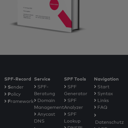
SPF-Record
Service
SPF Tools
Navigation
S
SPF-
SPF
Start
ender
Beratung
Generator
Syntax
P
olicy
Domain
SPF
Links
F
ramework
Management
Analyzer
FAQ
Anycast
SPF
DNS
Lookup
Datenschutz
DNSBL