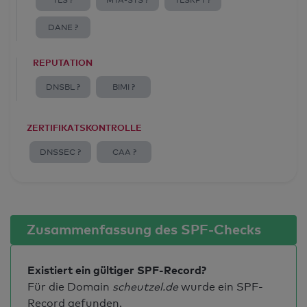
TLS ?
MTA-STS ?
TLSRPT ?
DANE ?
REPUTATION
DNSBL ?
BIMI ?
ZERTIFIKATSKONTROLLE
DNSSEC ?
CAA ?
Zusammenfassung des SPF-Checks
Existiert ein gültiger SPF-Record?
Für die Domain
scheutzel.de
wurde ein SPF-
Record gefunden.