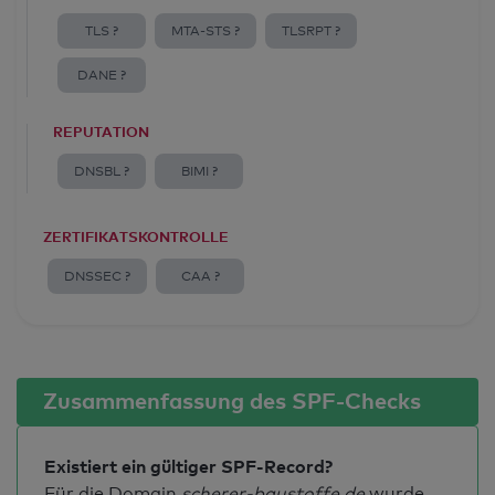
TLS ?
MTA-STS ?
TLSRPT ?
DANE ?
REPUTATION
DNSBL ?
BIMI ?
ZERTIFIKATSKONTROLLE
DNSSEC ?
CAA ?
Zusammenfassung des SPF-Checks
Existiert ein gültiger SPF-Record?
Für die Domain
scherer-baustoffe.de
wurde