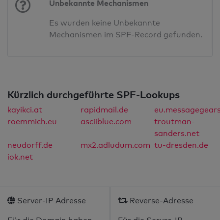
Unbekannte Mechanismen
Es wurden keine Unbekannte
Mechanismen im SPF-Record gefunden.
Kürzlich durchgeführte SPF-Lookups
kayikci.at
rapidmail.de
eu.messagegears
roemmich.eu
asciiblue.com
troutman-
sanders.net
neudorff.de
mx2.adludum.com
tu-dresden.de
iok.net
Server-IP Adresse
Reverse-Adresse