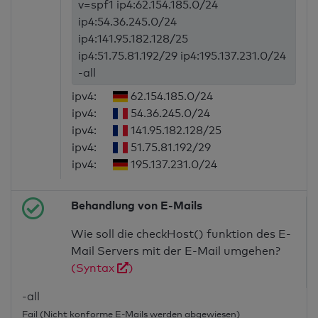
v=spf1 ip4:62.154.185.0/24
ip4:54.36.245.0/24
ip4:141.95.182.128/25
ip4:51.75.81.192/29 ip4:195.137.231.0/24
-all
ipv4:
62.154.185.0/24
ipv4:
54.36.245.0/24
ipv4:
141.95.182.128/25
ipv4:
51.75.81.192/29
ipv4:
195.137.231.0/24
Behandlung von E-Mails
Wie soll die checkHost() funktion des E-
Mail Servers mit der E-Mail umgehen?
(Syntax
)
-all
Fail (Nicht konforme E-Mails werden abgewiesen)