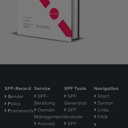
SPF-Record
Service
SPF Tools
Navigation
S
SPF-
SPF
Start
ender
Beratung
Generator
Syntax
P
olicy
Domain
SPF
Links
F
ramework
Management
Analyzer
FAQ
Anycast
SPF