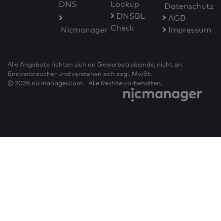
DNS
Lookup
Datenschutz
DNSBL
AGB
Check
Nicmanager
Impressum
Alle Angebote richten sich an Gewerbetreibende, nicht an
Endverbraucher und verstehen sich zzgl. MwSt.
© 2026 nicmanager.com. Alle Rechte vorbehalten.