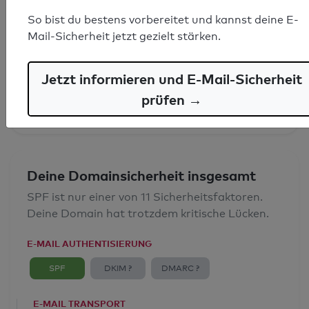
So bist du bestens vorbereitet und kannst deine E-
SPF-Record gefunden
Mail-Sicherheit jetzt gezielt stärken.
Syntaxprüfung: 0 Fehler
Jetzt informieren und E-Mail-Sicherheit
E-Mail-Spoofingschutz: Gut
prüfen →
Deine Domainsicherheit insgesamt
SPF ist nur einer von 11 Sicherheitsfaktoren.
Deine Domain hat trotzdem kritische Lücken.
E-MAIL AUTHENTISIERUNG
SPF
DKIM ?
DMARC ?
E-MAIL TRANSPORT