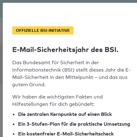
Seit August macht das BSI Ernst: E-Mail-Sicherheitsjahr – ist
deine Domain bereit?
Soforthilfe bei Notfällen
OFFIZIELLE BSI-INITIATIVE
E-Mail-Sicherheitsjahr des BSI.
SPF Check:
scherer-
Das Bundesamt für Sicherheit in der
Informationstechnik (BSI) stellt dieses Jahr die E-
baustoffe.de
Mail-Sicherheit in den Mittelpunkt – und das aus
gutem Grund.
Wir haben die wichtigsten Fakten und
Hilfestellungen für dich gebündelt:
Die zentralen Kernpunkte auf einen Blick
SPF-Check bestanden
Ein 3-Stufen-Plan für die praktische Umsetzung
Ihr SPF-Record Prüfergebnis
Ein kostenfreier E-Mail-Sicherheitscheck