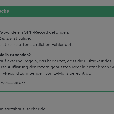
ecks
de
wurde ein SPF-Record gefunden.
ber.de
ist valide
.
t keine offensichtlichen Fehler auf.
Mails zu senden?
uf externe Regeln, das bedeutet, dass die Gültigkeit de
erte Auflistung der extern genutzten Regeln entnehmen S
F-Record zum Senden von E-Mails berechtigt.
um 08:55:38 Uhr.
anitaetshaus-seeber.de