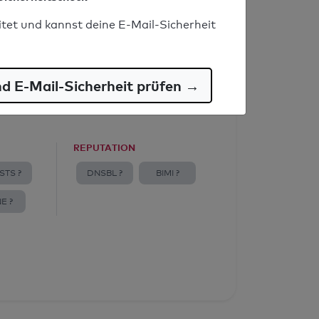
itet und kannst deine E-Mail-Sicherheit
nd E-Mail-Sicherheit prüfen →
REPUTATION
STS ?
DNSBL ?
BIMI ?
E ?