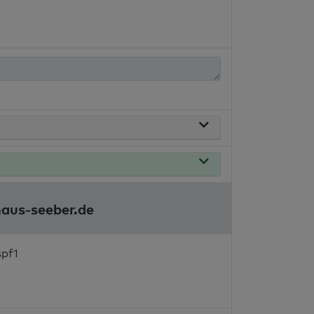
haus-seeber.de
spf1