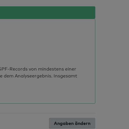
s SPF-Records von mindestens einer
ie dem Analyseergebnis. Insgesamt
Angaben ändern