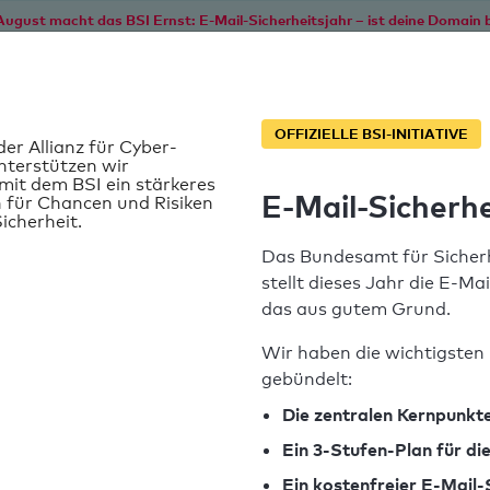
August macht das BSI Ernst: E-Mail-Sicherheitsjahr – ist deine Domain b
Start
Service
Informationen
SPF T
OFFIZIELLE BSI-INITIATIVE
der Allianz für Cyber-
nterstützen wir
it dem BSI ein stärkeres
E-Mail-Sicherhe
 für Chancen und Risiken
e
icherheit.
Das Bundesamt für Sicherh
stellt dieses Jahr die E-Ma
das aus gutem Grund.
Wir haben die wichtigsten 
gebündelt:
SPF-Record gefunden
Die zentralen Kernpunkte
Ein 3-Stufen-Plan für d
Syntaxprüfung: 0 Fehler
Ein kostenfreier E-Mail-