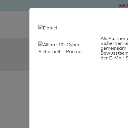
Seit 
Als Partner 
Sicherheit u
SPF Check:
gemeinsam m
Bewusstsein
sanitaetshaus-seeber.d
der E-Mail-S
SPF-Check
bestanden
Ihr SPF-Record