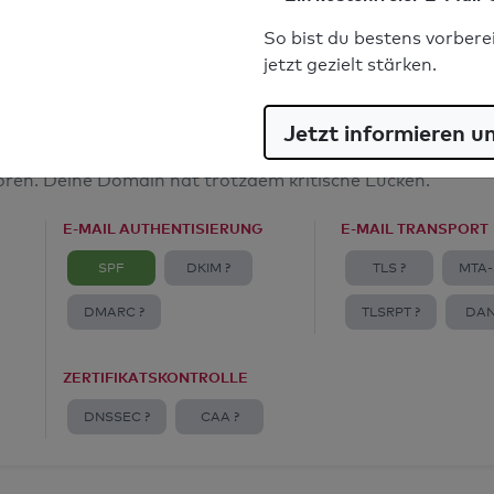
E-Mail-Spoofingschutz: Gut
So bist du bestens vorbere
jetzt gezielt stärken.
Jetzt informieren u
amt
toren. Deine Domain hat trotzdem kritische Lücken.
E-MAIL AUTHENTISIERUNG
E-MAIL TRANSPORT
SPF
DKIM ?
TLS ?
MTA-
DMARC ?
TLSRPT ?
DAN
ZERTIFIKATSKONTROLLE
DNSSEC ?
CAA ?