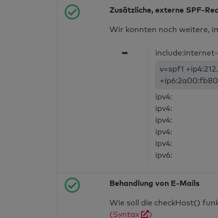
Zusätzliche, externe SPF-Re
Wir konnten noch weitere, i
➥
include:internet
v=spf1 +ip4:212
+ip6:2a00:fb80:
ipv4:
ipv4:
ipv4:
ipv4:
ipv4:
ipv6:
Behandlung von E-Mails
Wie soll die checkHost() fu
(Syntax
)