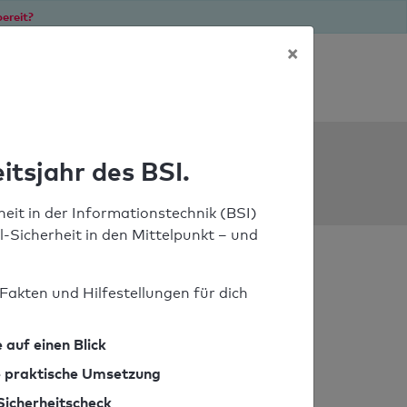
ereit?
×
Soforthilfe bei Notfällen
ools
itsjahr des BSI.
eit in der Informationstechnik (BSI)
il-Sicherheit in den Mittelpunkt – und
Fakten und Hilfestellungen für dich
 auf einen Blick
ie praktische Umsetzung
Sicherheitscheck