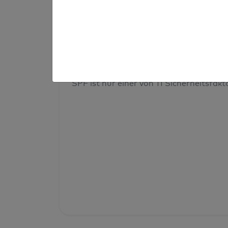
Prüfergebnis
Deine Domainsicherheit insges
SPF ist nur einer von 11 Sicherheitsfak