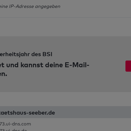
eine IP-Adresse angegeben
erheitsjahr des BSI
et und kannst deine E-Mail-
en.
taetshaus-seeber.de
73.ui-dns.com
73.ui-dns.de