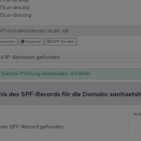
73.ui-dns.biz
73.ui-dns.org
arbeiten
Kopieren
SPF Senden
6 IP-Adressen gefunden
Syntax-Prüfung bestanden: 0 Fehler
is des SPF-Records für die Domain: sanitaets
v=
inen SPF-Record gefunden.