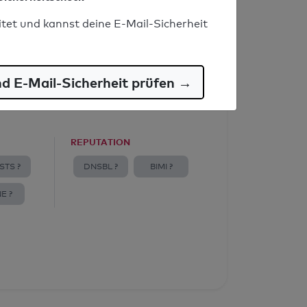
itet und kannst deine E-Mail-Sicherheit
nd E-Mail-Sicherheit prüfen →
REPUTATION
STS ?
DNSBL ?
BIMI ?
E ?