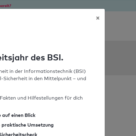
ereit?
×
Soforthilfe bei Notfällen
ools
itsjahr des BSI.
eit in der Informationstechnik (BSI)
il-Sicherheit in den Mittelpunkt – und
Fakten und Hilfestellungen für dich
 auf einen Blick
ie praktische Umsetzung
Sicherheitscheck