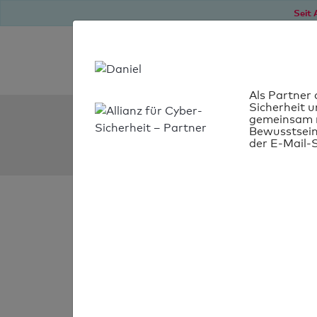
Seit 
Als Partner 
Sicherheit u
SPF Check:
gemeinsam m
Bewusstsein
sanblasnayarit.gob.mx
der E-Mail-S
SPF-Check
bestanden
Ihr SPF-Record