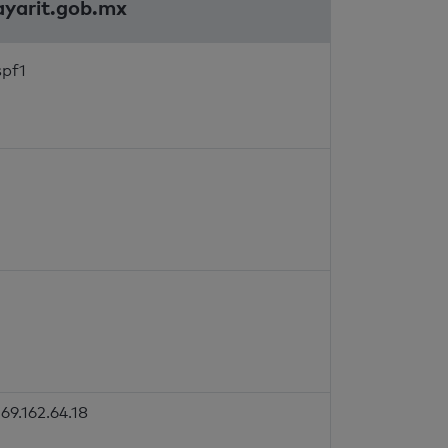
ayarit.gob.mx
spf1
69.162.64.18