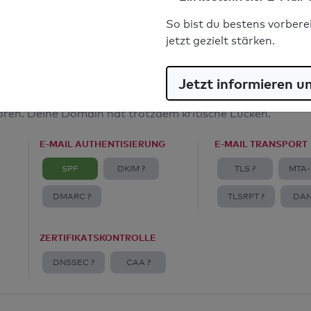
E-Mail-Spoofingschutz: Gut
So bist du bestens vorbere
jetzt gezielt stärken.
Jetzt informieren u
amt
toren. Deine Domain hat trotzdem kritische Lücken.
E-MAIL AUTHENTISIERUNG
E-MAIL TRANSPORT
SPF
DKIM ?
TLS ?
MTA-
DMARC ?
TLSRPT ?
DAN
ZERTIFIKATSKONTROLLE
DNSSEC ?
CAA ?