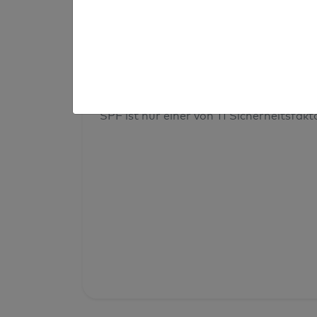
Prüfergebnis
Deine Domainsicherheit insges
SPF ist nur einer von 11 Sicherheitsfak