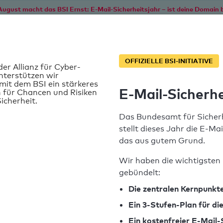
August macht das BSI Ernst: E-Mail-Sicherheitsjahr – ist deine Domain b
Start
Service
Informationen
SPF T
OFFIZIELLE BSI-INITIATIVE
der Allianz für Cyber-
nterstützen wir
it dem BSI ein stärkeres
E-Mail-Sicherhe
 für Chancen und Risiken
icherheit.
Das Bundesamt für Sicherh
stellt dieses Jahr die E-Ma
das aus gutem Grund.
Wir haben die wichtigsten 
gebündelt:
SPF-Record gefunden
Die zentralen Kernpunkte
Ein 3-Stufen-Plan für d
Syntaxprüfung: 0 Fehler
Ein kostenfreier E-Mail-