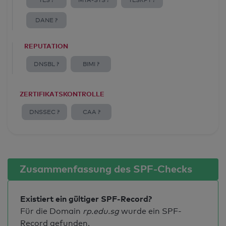
TLS ?
MTA-STS ?
TLSRPT ?
DANE ?
REPUTATION
DNSBL ?
BIMI ?
ZERTIFIKATSKONTROLLE
DNSSEC ?
CAA ?
Zusammenfassung des SPF-Checks
Existiert ein gültiger SPF-Record?
Für die Domain
rp.edu.sg
wurde ein SPF-
Record gefunden.