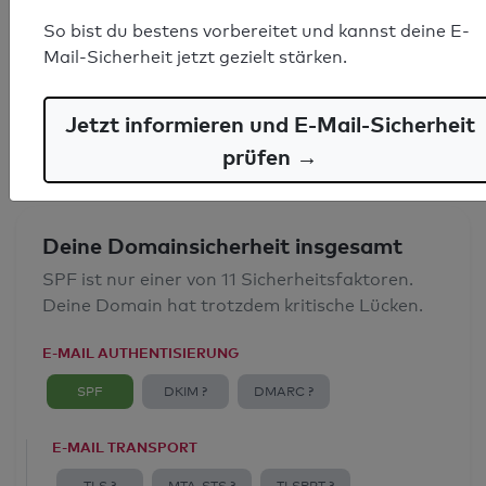
SPF-Record gefunden
So bist du bestens vorbereitet und kannst deine E-
Mail-Sicherheit jetzt gezielt stärken.
Syntaxprüfung: 0 Fehler
E-Mail-Spoofingschutz: Gut
Jetzt informieren und E-Mail-Sicherheit
prüfen →
Deine Domainsicherheit insgesamt
SPF ist nur einer von 11 Sicherheitsfaktoren.
Deine Domain hat trotzdem kritische Lücken.
E-MAIL AUTHENTISIERUNG
SPF
DKIM ?
DMARC ?
E-MAIL TRANSPORT