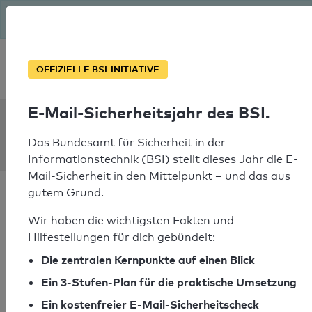
Seit August macht das BSI Ernst: E-Mail-Sicherheitsjahr – ist
deine Domain bereit?
Soforthilfe bei Notfällen
OFFIZIELLE BSI-INITIATIVE
E-Mail-Sicherheitsjahr des BSI.
SPF Check:
rp.edu.sg
Das Bundesamt für Sicherheit in der
Informationstechnik (BSI) stellt dieses Jahr die E-
Mail-Sicherheit in den Mittelpunkt – und das aus
gutem Grund.
Wir haben die wichtigsten Fakten und
Hilfestellungen für dich gebündelt:
SPF-Check bestanden
Die zentralen Kernpunkte auf einen Blick
Ihr SPF-Record Prüfergebnis
Ein 3-Stufen-Plan für die praktische Umsetzung
Ein kostenfreier E-Mail-Sicherheitscheck