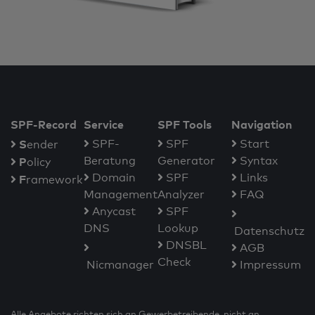
SPF-Record
Service
SPF Tools
Navigation
S
SPF-
SPF
Start
ender
Beratung
Generator
Syntax
P
olicy
Domain
SPF
Links
F
ramework
Management
Analyzer
FAQ
Anycast
SPF
DNS
Lookup
Datenschutz
DNSBL
AGB
Check
Nicmanager
Impressum
Alle Angebote richten sich an Gewerbetreibende, nicht an