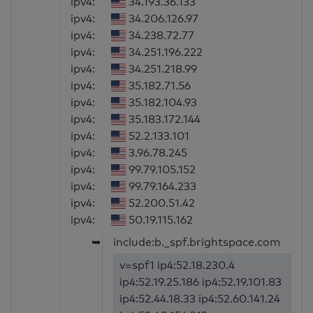
ipv4:
34.193.36.133
ipv4:
34.206.126.97
ipv4:
34.238.72.77
ipv4:
34.251.196.222
ipv4:
34.251.218.99
ipv4:
35.182.71.56
ipv4:
35.182.104.93
ipv4:
35.183.172.144
ipv4:
52.2.133.101
ipv4:
3.96.78.245
ipv4:
99.79.105.152
ipv4:
99.79.164.233
ipv4:
52.200.51.42
ipv4:
50.19.115.162
➥
include:b._spf.brightspace.com
v=spf1 ip4:52.18.230.4
ip4:52.19.25.186 ip4:52.19.101.83
ip4:52.44.18.33 ip4:52.60.141.24