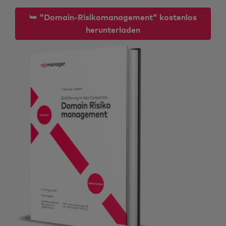
⮩ "Domain-Risikomanagement" kostenlos
herunterladen