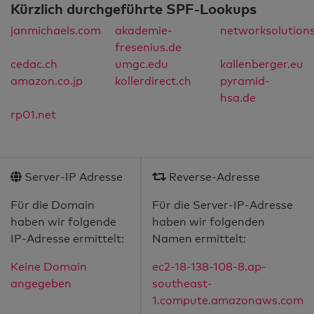
Kürzlich durchgeführte SPF-Lookups
janmichaels.com
akademie-
networksolution
fresenius.de
cedac.ch
umgc.edu
kallenberger.eu
amazon.co.jp
kollerdirect.ch
pyramid-
hsa.de
rp01.net
Server-IP Adresse
Reverse-Adresse
Für die Domain
Für die Server-IP-Adresse
haben wir folgende
haben wir folgenden
IP-Adresse ermittelt:
Namen ermittelt:
Keine Domain
ec2-18-138-108-8.ap-
angegeben
southeast-
1.compute.amazonaws.com