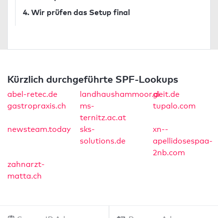
4. Wir prüfen das Setup final
Kürzlich durchgeführte SPF-Lookups
abel-retec.de
landhaushammoor.de
gi-it.de
gastropraxis.ch
ms-
tupalo.com
ternitz.ac.at
newsteam.today
sks-
xn--
solutions.de
apellidosespaa-
2nb.com
zahnarzt-
matta.ch