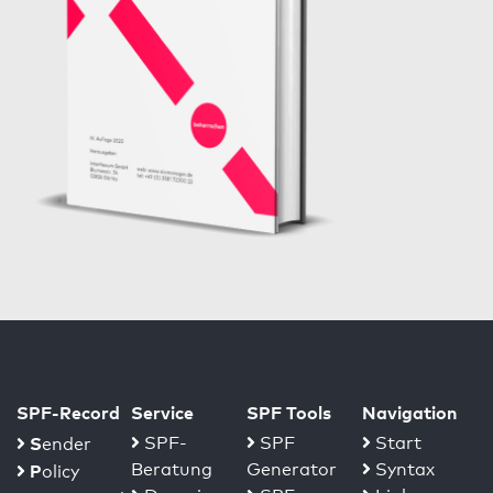
SPF-Record
Service
SPF Tools
Navigation
S
SPF-
SPF
Start
ender
Beratung
Generator
Syntax
P
olicy