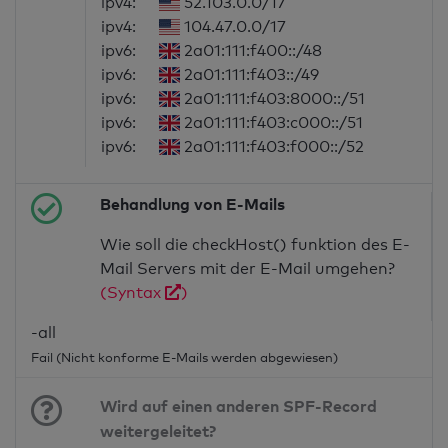
ipv4:
52.103.0.0/17
ipv4:
104.47.0.0/17
ipv6:
2a01:111:f400::/48
ipv6:
2a01:111:f403::/49
ipv6:
2a01:111:f403:8000::/51
ipv6:
2a01:111:f403:c000::/51
ipv6:
2a01:111:f403:f000::/52
Behandlung von E-Mails
Wie soll die checkHost() funktion des E-
Mail Servers mit der E-Mail umgehen?
(Syntax
)
-all
Fail (Nicht konforme E-Mails werden abgewiesen)
Wird auf einen anderen SPF-Record
weitergeleitet?