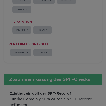
TLS ?
MTA-STS ?
TLSRPT ?
DANE ?
REPUTATION
DNSBL ?
BIMI ?
ZERTIFIKATSKONTROLLE
DNSSEC ?
CAA ?
Zusammenfassung des SPF-Checks
Existiert ein gültiger SPF-Record?
Für die Domain
prs.ch
wurde ein SPF-Record
gefunden.