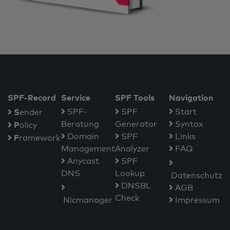
SPF-Record
Service
SPF Tools
Navigation
S
SPF-
SPF
Start
ender
Beratung
Generator
Syntax
P
olicy
Domain
SPF
Links
F
ramework
Management
Analyzer
FAQ
Anycast
SPF
DNS
Lookup
Datenschutz
DNSBL
AGB
Check
Nicmanager
Impressum