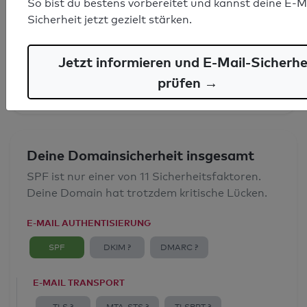
So bist du bestens vorbereitet und kannst deine E-M
SPF-Record gefunden
Sicherheit jetzt gezielt stärken.
Syntaxprüfung: 0 Fehler
Jetzt informieren und E-Mail-Sicherhe
E-Mail-Spoofingschutz: Gut
prüfen →
Deine Domainsicherheit insgesamt
SPF ist nur einer von 11 Sicherheitsfaktoren.
Deine Domain hat trotzdem kritische Lücken.
E-MAIL AUTHENTISIERUNG
SPF
DKIM ?
DMARC ?
E-MAIL TRANSPORT