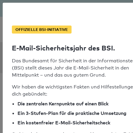
Seit August macht das BSI Ernst: E-Mail-Sicherheitsjahr – ist
deine Domain bereit?
Soforthilfe bei Notfällen
OFFIZIELLE BSI-INITIATIVE
E-Mail-Sicherheitsjahr des BSI.
SPF Check:
prs.ch
Das Bundesamt für Sicherheit in der Informationste
(BSI) stellt dieses Jahr die E-Mail-Sicherheit in den
Mittelpunkt – und das aus gutem Grund.
Wir haben die wichtigsten Fakten und Hilfestellunge
dich gebündelt:
Die zentralen Kernpunkte auf einen Blick
SPF-Check bestanden
Ein 3-Stufen-Plan für die praktische Umsetzung
Ihr SPF-Record Prüfergebnis
Ein kostenfreier E-Mail-Sicherheitscheck