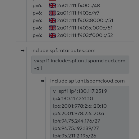
ipv6:
2a01:111:f400::/48
ipv6:
2a01:111:f403::/49
ipv6:
2a01:111:f403:8000::/51
ipv6:
2a01:111:f403:c000::/51
ipv6:
2a01:111:f403:f000::/52
➥
include:spf.mtaroutes.com
v=spf1 include:spf.antispamcloud.com
-all
➥
include:spf.antispamcloud.com
v=spf1 ip4:130.117.251.9
ip4:130.117.251.10
ip6:2001:978:2:6::20:10
ip6:2001:978:2:6::20:a
ip4:94.75.244.176/27
ip4:94.75.192.139/27
ip4:95.211.2.195/26