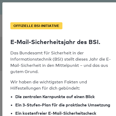
Seit August macht das BSI Ernst: E-Mail-Sicherheitsjahr – ist
deine Domain bereit?
Soforthilfe bei Notfällen
OFFIZIELLE BSI-INITIATIVE
E-Mail-Sicherheitsjahr des BSI.
SPF Check:
profi-
Das Bundesamt für Sicherheit in der
Informationstechnik (BSI) stellt dieses Jahr die E-
immobilien.net
Mail-Sicherheit in den Mittelpunkt – und das aus
gutem Grund.
Wir haben die wichtigsten Fakten und
Hilfestellungen für dich gebündelt:
Die zentralen Kernpunkte auf einen Blick
SPF-Check bestanden
Ein 3-Stufen-Plan für die praktische Umsetzung
Ihr SPF-Record Prüfergebnis
Ein kostenfreier E-Mail-Sicherheitscheck