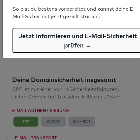
So bist du bestens vorbereitet und kannst deine E-
SPF-Record gefunden
Mail-Sicherheit jetzt gezielt stärken.
Syntaxprüfung: 0 Fehler
Jetzt informieren und E-Mail-Sicherheit
E-Mail-Spoofingschutz: Gut
prüfen →
Deine Domainsicherheit insgesamt
SPF ist nur einer von 11 Sicherheitsfaktoren.
Deine Domain hat trotzdem kritische Lücken.
E-MAIL AUTHENTISIERUNG
SPF
DKIM ?
DMARC ?
E-MAIL TRANSPORT