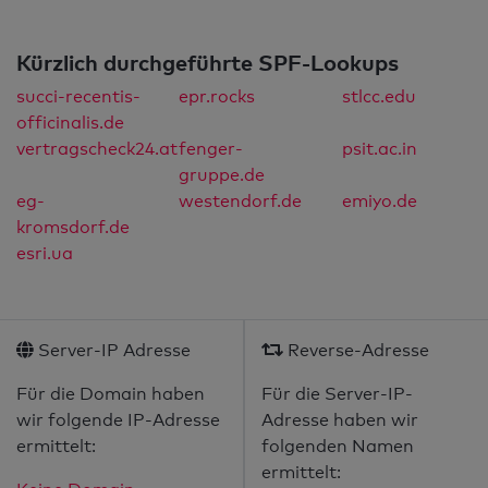
Kürzlich durchgeführte SPF-Lookups
succi-recentis-
epr.rocks
stlcc.edu
officinalis.de
vertragscheck24.at
fenger-
psit.ac.in
gruppe.de
eg-
westendorf.de
emiyo.de
kromsdorf.de
esri.ua
Server-IP Adresse
Reverse-Adresse
Für die Domain haben
Für die Server-IP-
wir folgende IP-Adresse
Adresse haben wir
ermittelt:
folgenden Namen
ermittelt: