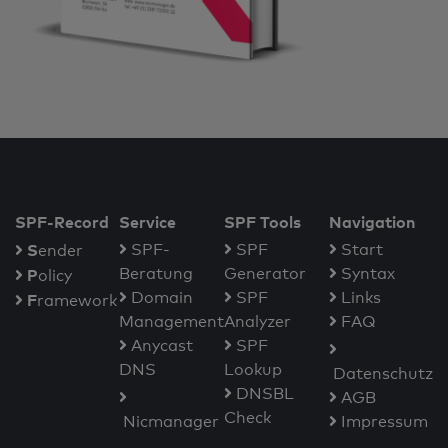
SPF-Record
Service
SPF Tools
Navigation
S
SPF-
SPF
Start
ender
Beratung
Generator
Syntax
P
olicy
Domain
SPF
Links
F
ramework
Management
Analyzer
FAQ
Anycast
SPF
DNS
Lookup
Datenschutz
DNSBL
AGB
Check
Nicmanager
Impressum