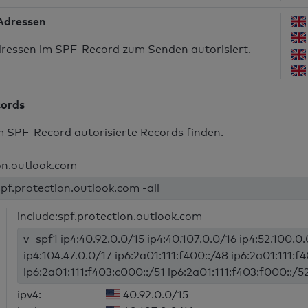
-Adressen
dressen im SPF-Record zum Senden autorisiert.
cords
m SPF-Record autorisierte Records finden.
on.outlook.com
spf.protection.outlook.com -all
include:spf.protection.outlook.com
v=spf1 ip4:40.92.0.0/15 ip4:40.107.0.0/16 ip4:52.100.0.
ip4:104.47.0.0/17 ip6:2a01:111:f400::/48 ip6:2a01:111:f
ip6:2a01:111:f403:c000::/51 ip6:2a01:111:f403:f000::/52
ipv4:
40.92.0.0/15