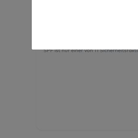
Prüfergebnis
Deine Domainsicherheit insges
SPF ist nur einer von 11 Sicherheitsfak