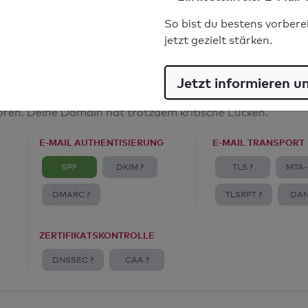
E-Mail-Spoofingschutz: Mangelhaft
So bist du bestens vorbere
jetzt gezielt stärken.
Jetzt informieren u
amt
toren. Deine Domain hat trotzdem kritische Lücken.
E-MAIL AUTHENTISIERUNG
E-MAIL TRANSPORT
SPF
DKIM ?
TLS ?
MTA-
DMARC ?
TLSRPT ?
DAN
ZERTIFIKATSKONTROLLE
DNSSEC ?
CAA ?