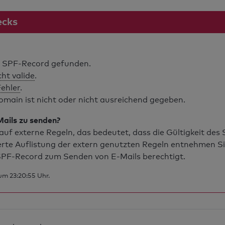
ecks
 SPF-Record gefunden.
cht valide
.
Fehler
.
main ist nicht oder nicht ausreichend gegeben.
Mails zu senden?
uf externe Regeln, das bedeutet, dass die Gültigkeit de
erte Auflistung der extern genutzten Regeln entnehmen S
PF-Record zum Senden von E-Mails berechtigt.
um 23:20:55 Uhr.