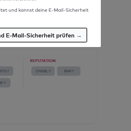
itet und kannst deine E-Mail-Sicherheit
nd E-Mail-Sicherheit prüfen →
REPUTATION
STS ?
DNSBL ?
BIMI ?
E ?