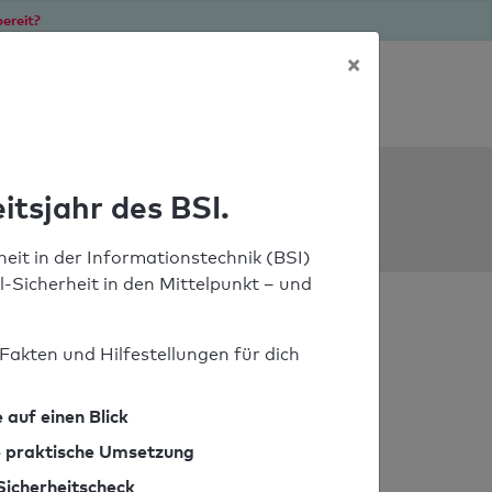
ereit?
×
Soforthilfe bei Notfällen
ools
itsjahr des BSI.
eit in der Informationstechnik (BSI)
il-Sicherheit in den Mittelpunkt – und
Fakten und Hilfestellungen für dich
 auf einen Blick
ie praktische Umsetzung
Sicherheitscheck