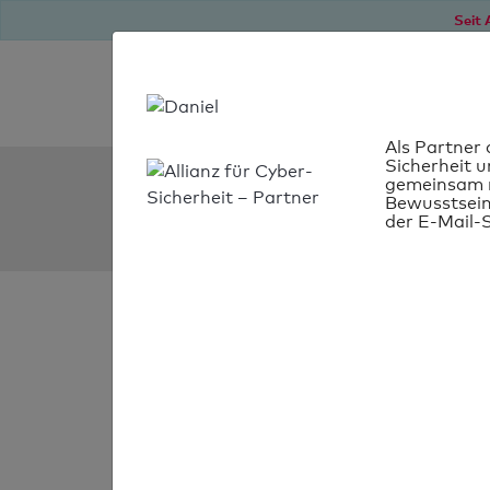
Seit 
Als Partner 
Sicherheit u
SPF Check:
gemeinsam m
Bewusstsein
plumbs.co.uk
der E-Mail-S
SPF-Check nich
bestanden
Ihr SPF-Record