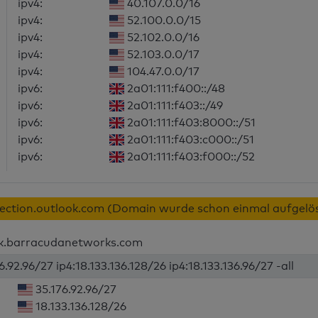
ipv4:
40.107.0.0/16
ipv4:
52.100.0.0/15
ipv4:
52.102.0.0/16
ipv4:
52.103.0.0/17
ipv4:
104.47.0.0/17
ipv6:
2a01:111:f400::/48
ipv6:
2a01:111:f403::/49
ipv6:
2a01:111:f403:8000::/51
ipv6:
2a01:111:f403:c000::/51
ipv6:
2a01:111:f403:f000::/52
otection.outlook.com (Domain wurde schon einmal aufgelö
.uk.barracudanetworks.com
6.92.96/27 ip4:18.133.136.128/26 ip4:18.133.136.96/27 -all
35.176.92.96/27
18.133.136.128/26