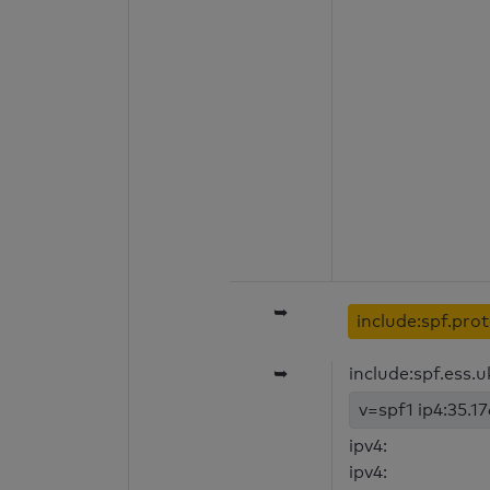
➥
include:spf.pr
➥
include:spf.ess
v=spf1 ip4:35.17
ipv4:
ipv4: