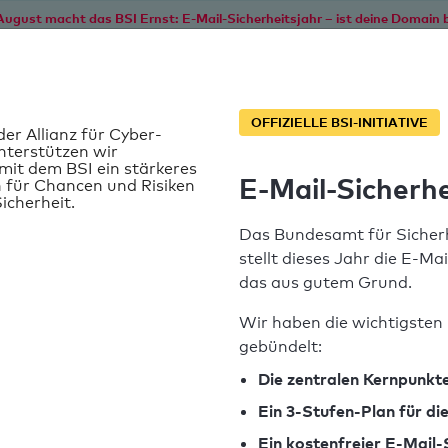
August macht das BSI Ernst: E-Mail-Sicherheitsjahr – ist deine Domain b
Start
Service
Informationen
SPF T
OFFIZIELLE BSI-INITIATIVE
der Allianz für Cyber-
nterstützen wir
it dem BSI ein stärkeres
E-Mail-Sicherhe
 für Chancen und Risiken
icherheit.
Das Bundesamt für Sicherh
stellt dieses Jahr die E-Ma
das aus gutem Grund.
Wir haben die wichtigsten 
gebündelt:
t
SPF-Record gefunden
Die zentralen Kernpunkte
Ein 3-Stufen-Plan für d
Syntaxprüfung: 1 Fehler
Ein kostenfreier E-Mail-