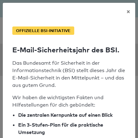
Seit August macht das BSI Ernst: E-Mail-Sicherheitsjahr – ist
×
deine Domain bereit?
Soforthilfe bei Notfällen
OFFIZIELLE BSI-INITIATIVE
E-Mail-Sicherheitsjahr des BSI.
SPF Check:
plessl.eu
Das Bundesamt für Sicherheit in der
Informationstechnik (BSI) stellt dieses Jahr die
E-Mail-Sicherheit in den Mittelpunkt – und das
aus gutem Grund.
Wir haben die wichtigsten Fakten und
Hilfestellungen für dich gebündelt:
SPF-Check nicht
Die zentralen Kernpunkte auf einen Blick
bestanden
Ein 3-Stufen-Plan für die praktische
Ihr SPF-Record Prüfergebnis
Umsetzung