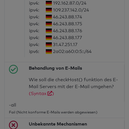
ipv4:
192.162.87.0/24
ipv4:
109.237.142.0/24
ipv4:
46.243.88.174
ipv4:
46.243.88.175
ipv4:
46.243.88.176
ipv4:
46.243.88.177
ipv4:
31.47.251.17
ipv6:
2a02:a60:0:5::/64
Behandlung von E-Mails
Wie soll die checkHost() funktion des E-
Mail Servers mit der E-Mail umgehen?
(Syntax
)
-all
Fail (Nicht konforme E-Mails werden abgewiesen)
Unbekannte Mechanismen