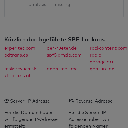
analysis.rr-missing
Kürzlich durchgeführte SPF-Lookups
experitec.com
der-rueter.de
rockcontent.com
bdtrans.es
spf5.dmcip.com
radio-
garage.art
msksrevuca.sk
anon-mail.me
gnature.de
kfopraxis.at
Server-IP Adresse
Reverse-Adresse
Für die Domain haben
Für die Server-IP-
wir folgende IP-Adresse
Adresse haben wir
ermittelt:
folgenden Namen