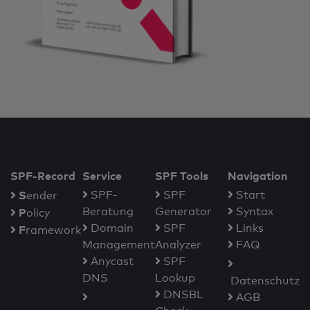
SPF-Record
Service
SPF Tools
Navigation
S
SPF-
SPF
Start
ender
Beratung
Generator
Syntax
P
olicy
Domain
SPF
Links
F
ramework
Management
Analyzer
FAQ
Anycast
SPF
DNS
Lookup
Datenschutz
DNSBL
AGB