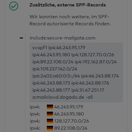
Zusätzliche, externe SPF-Records
Wir konnten noch weitere, im SPF-
Record autorisierte Records finden.
➥
include:secure-mailgate.com
v=spf1 ip4:46.243.95.179
ip4:46.243.95.180 ip4:128.127.70.0/26
ip4:89.22.108.0/24 ip4:192.162.87.0/24
ip4:109.237.142.0/24
ip6:2a02:a60:0:5::/64 ip4:46.243.88.174
ip4:46.243.88.175 ip4:46.243.88.176
ip4:46.243.88.177 ip4:31.47.251.17
a:mailcloud.dogado.de -all
ipv4:
46.243.95.179
ipv4:
46.243.95.180
ipv4:
128.127.70.0/26
ipv4:
89.22.108.0/24