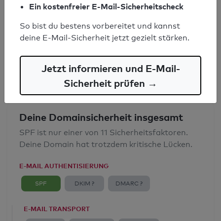
Ein kostenfreier E-Mail-Sicherheitscheck
SPF-Record gefunden
So bist du bestens vorbereitet und kannst
Syntaxprüfung: 1 Fehler
deine E-Mail-Sicherheit jetzt gezielt stärken.
E-Mail-Spoofingschutz: Mangelhaft
Jetzt informieren und E-Mail-
Sicherheit prüfen →
Deine Domainsicherheit insgesamt
SPF ist nur einer von 11 Sicherheitsfaktoren.
Deine Domain hat trotzdem kritische Lücken.
E-MAIL AUTHENTISIERUNG
SPF
DKIM ?
DMARC ?
E-MAIL TRANSPORT