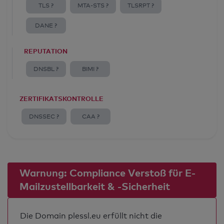
TLS ?
MTA-STS ?
TLSRPT ?
DANE ?
REPUTATION
DNSBL ?
BIMI ?
ZERTIFIKATSKONTROLLE
DNSSEC ?
CAA ?
Warnung: Compliance Verstoß für E-
Mailzustellbarkeit & -Sicherheit
Die Domain plessl.eu erfüllt nicht die