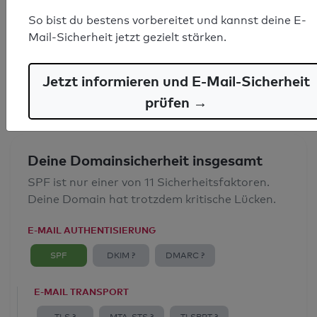
SPF-Record gefunden
So bist du bestens vorbereitet und kannst deine E-
Mail-Sicherheit jetzt gezielt stärken.
Syntaxprüfung: 0 Fehler
E-Mail-Spoofingschutz: Gut
Jetzt informieren und E-Mail-Sicherheit
prüfen →
Deine Domainsicherheit insgesamt
SPF ist nur einer von 11 Sicherheitsfaktoren.
Deine Domain hat trotzdem kritische Lücken.
E-MAIL AUTHENTISIERUNG
SPF
DKIM ?
DMARC ?
E-MAIL TRANSPORT