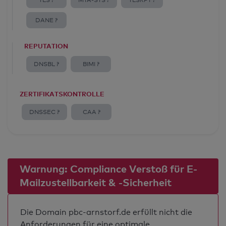
TLS ?
MTA-STS ?
TLSRPT ?
DANE ?
REPUTATION
DNSBL ?
BIMI ?
ZERTIFIKATSKONTROLLE
DNSSEC ?
CAA ?
Warnung: Compliance Verstoß für E-
Mailzustellbarkeit & -Sicherheit
Die Domain pbc-arnstorf.de erfüllt nicht die
Anforderungen für eine optimale