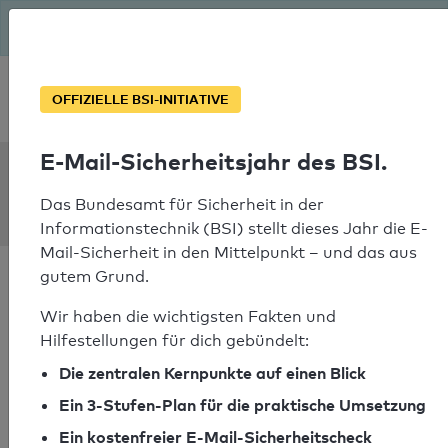
Seit August macht das BSI Ernst: E-Mail-Sicherheitsjahr – ist
deine Domain bereit?
Soforthilfe bei Notfällen
OFFIZIELLE BSI-INITIATIVE
E-Mail-Sicherheitsjahr des BSI.
SPF Check:
pbc-arnstorf.de
Das Bundesamt für Sicherheit in der
Informationstechnik (BSI) stellt dieses Jahr die E-
Mail-Sicherheit in den Mittelpunkt – und das aus
gutem Grund.
Wir haben die wichtigsten Fakten und
Hilfestellungen für dich gebündelt:
SPF-Check bestanden
Die zentralen Kernpunkte auf einen Blick
Ihr SPF-Record Prüfergebnis
Ein 3-Stufen-Plan für die praktische Umsetzung
Ein kostenfreier E-Mail-Sicherheitscheck