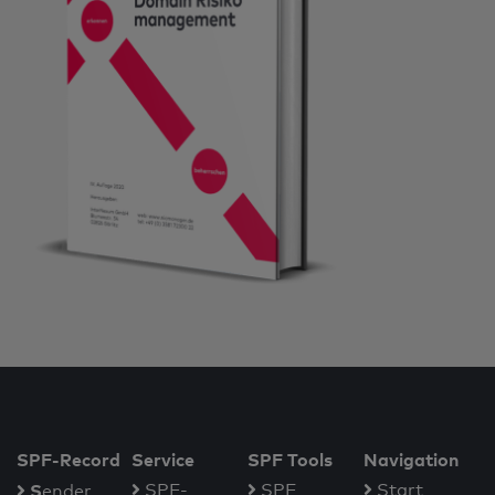
SPF-Record
Service
SPF Tools
Navigation
S
SPF-
SPF
Start
ender