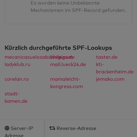
Es wurden keine Unbekannte
Mechanismen im SPF-Record gefunden.
Kürzlich durchgeführte SPF-Lookups
mecanicasuelosabcchile.com
livegigs.de
taster.de
ladyklub.ru
mail.lueck24.de
kti-
brackenheim.de
corelan.ro
mamaleicht-
jemako.com
kongress.com
stadt-
kamen.de
Server-IP
Reverse-Adresse
Adresse