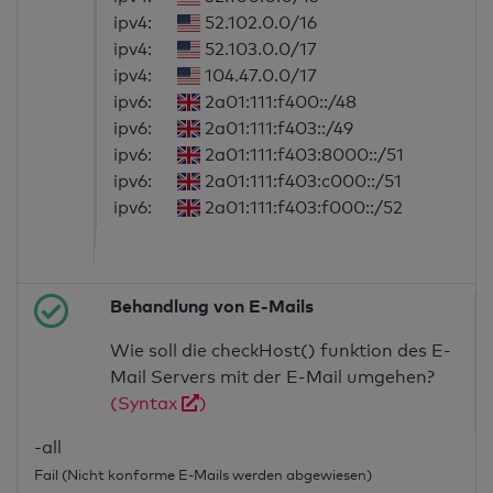
ipv4:
52.102.0.0/16
ipv4:
52.103.0.0/17
ipv4:
104.47.0.0/17
ipv6:
2a01:111:f400::/48
ipv6:
2a01:111:f403::/49
ipv6:
2a01:111:f403:8000::/51
ipv6:
2a01:111:f403:c000::/51
ipv6:
2a01:111:f403:f000::/52
Behandlung von E-Mails
Wie soll die checkHost() funktion des E-
Mail Servers mit der E-Mail umgehen?
(Syntax
)
-all
Fail (Nicht konforme E-Mails werden abgewiesen)