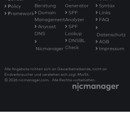
Beratung
Generator
Syntax
P
olicy
Domain
SPF
Links
F
ramework
Management
Analyzer
FAQ
Anycast
SPF
DNS
Lookup
Datenschutz
DNSBL
AGB
Check
Nicmanager
Impressum
Alle Angebote richten sich an Gewerbetreibende, nicht an
Endverbraucher und verstehen sich zzgl. MwSt.
© 2026 nicmanager.com. Alle Rechte vorbehalten.