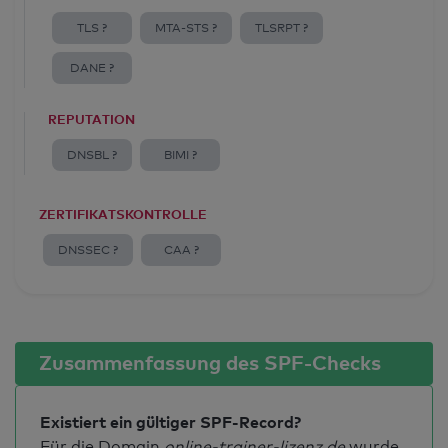
TLS ?
MTA-STS ?
TLSRPT ?
DANE ?
REPUTATION
DNSBL ?
BIMI ?
ZERTIFIKATSKONTROLLE
DNSSEC ?
CAA ?
Zusammenfassung des SPF-Checks
Existiert ein gültiger SPF-Record?
Für die Domain
online-trainer-lizenz.de
wurde