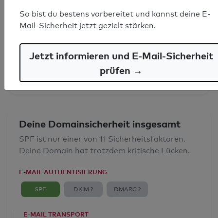
So bist du bestens vorbereitet und kannst deine E-
SPF-Record gefunden
Mail-Sicherheit jetzt gezielt stärken.
Syntaxprüfung: 0 Fehler
Jetzt informieren und E-Mail-Sicherheit
E-Mail-Spoofingschutz: Gut
prüfen →
Deine Domainsicherheit insgesamt
SPF ist nur einer von 11 Sicherheitsfaktoren.
Deine Domain hat trotzdem kritische Lücken.
E-MAIL AUTHENTISIERUNG
SPF
DKIM ?
DMARC ?
E-MAIL TRANSPORT