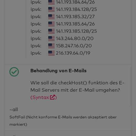
ipv4:
141.193.184.64/26
ipv4:
141.193.184.128/25
ipv4:
141.193.185.32/27
ipv4:
141.193.185.64/26
ipv4:
141.193.185.128/25
ipv4:
143.244.80.0/20
ipv4:
158.247.16.0/20
ipv4:
216.139.64.0/19
Behandlung von E-Mails
Wie soll die checkHost() funktion des E-
Mail Servers mit der E-Mail umgehen?
(Syntax
)
~all
SoftFail (Nicht konforme E-Mails werden akzeptiert aber
markiert)