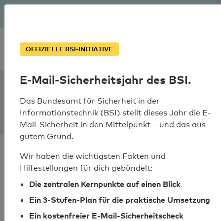
Seit August macht das BSI Ernst: E-Mail-Sicherheitsjahr – ist
deine Domain bereit?
Soforthilfe bei Notfällen
OFFIZIELLE BSI-INITIATIVE
E-Mail-Sicherheitsjahr des BSI.
SPF Check:
online-trainer-
Das Bundesamt für Sicherheit in der
Informationstechnik (BSI) stellt dieses Jahr die E-
lizenz.de
Mail-Sicherheit in den Mittelpunkt – und das aus
gutem Grund.
Wir haben die wichtigsten Fakten und
Hilfestellungen für dich gebündelt:
Die zentralen Kernpunkte auf einen Blick
SPF-Check bestanden
Ein 3-Stufen-Plan für die praktische Umsetzung
Ihr SPF-Record Prüfergebnis
Ein kostenfreier E-Mail-Sicherheitscheck