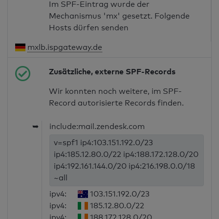
Im SPF-Eintrag wurde der
Mechanismus 'mx' gesetzt. Folgende
Hosts dürfen senden
mxlb.ispgateway.de
Zusätzliche, externe SPF-Records
Wir konnten noch weitere, im SPF-
Record autorisierte Records finden.
➥
include:mail.zendesk.com
v=spf1 ip4:103.151.192.0/23
ip4:185.12.80.0/22 ip4:188.172.128.0/20
ip4:192.161.144.0/20 ip4:216.198.0.0/18
~all
ipv4:
103.151.192.0/23
ipv4:
185.12.80.0/22
ipv4:
188.172.128.0/20