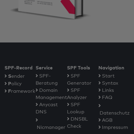
SPF-Record
Service
SPF Tools
Navigation
S
SPF-
SPF
Start
ender
Beratung
Generator
Syntax
P
olicy
Domain
SPF
Links
F
ramework
Management
Analyzer
FAQ
Anycast
SPF
DNS
Lookup
Datenschutz
DNSBL
AGB
Check
Nicmanager
Impressum