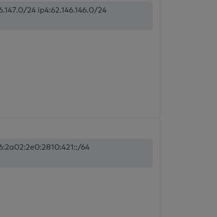
6.147.0/24 ip4:62.146.146.0/24
p6:2a02:2e0:2810:421::/64