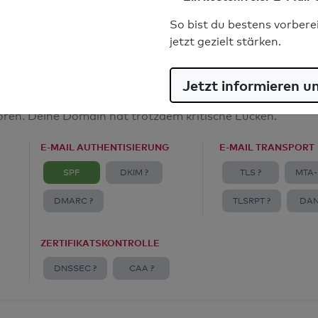
E-Mail-Spoofingschutz: Gut
So bist du bestens vorbere
jetzt gezielt stärken.
Jetzt informieren u
amt
toren. Deine Domain hat trotzdem kritische Lücken.
E-MAIL AUTHENTISIERUNG
E-MAIL TRANSPORT
SPF
DKIM ?
TLS ?
MTA-
DMARC ?
TLSRPT ?
DAN
ZERTIFIKATSKONTROLLE
DNSSEC ?
CAA ?