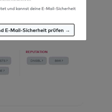
itet und kannst deine E-Mail-Sicherheit
nd E-Mail-Sicherheit prüfen →
REPUTATION
STS ?
DNSBL ?
BIMI ?
E ?