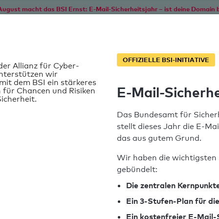
August macht das BSI Ernst: E-Mail-Sicherheitsjahr – ist deine Domain b
Start
Service
Informationen
SPF T
OFFIZIELLE BSI-INITIATIVE
der Allianz für Cyber-
nterstützen wir
it dem BSI ein stärkeres
E-Mail-Sicherhe
 für Chancen und Risiken
icherheit.
Das Bundesamt für Sicherh
stellt dieses Jahr die E-Ma
das aus gutem Grund.
Wir haben die wichtigsten 
gebündelt:
SPF-Record gefunden
Die zentralen Kernpunkte
Ein 3-Stufen-Plan für d
Syntaxprüfung: 0 Fehler
Ein kostenfreier E-Mail-