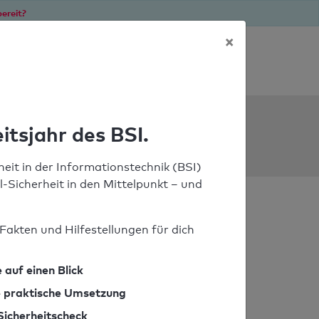
ereit?
×
Soforthilfe bei Notfällen
ools
itsjahr des BSI.
eit in der Informationstechnik (BSI)
il-Sicherheit in den Mittelpunkt – und
Fakten und Hilfestellungen für dich
 auf einen Blick
ie praktische Umsetzung
Sicherheitscheck