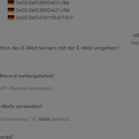
2a02:2e0:2810:411::/64
2a02:2e0:2810:421::/64
2a02:2e0:410:115:d:7:0:7
-al
Fai
nktion des E-Mail Servers mit der E-Mail umgehen?
Record weitergeleitet?
 SPF-Record verwiesen.
-Mails versenden?
nicht
Mechanismus 'a'
gesetzt.
cords?