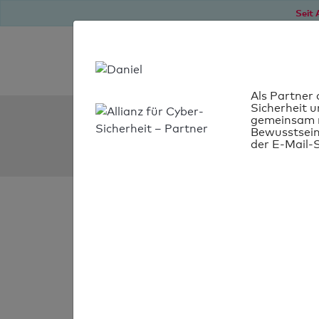
Seit 
Als Partner 
Sicherheit u
SPF Check:
gemeinsam m
Bewusstsein
news.bauhaus.hr
der E-Mail-S
SPF-Check
bestanden
Ihr SPF-Record