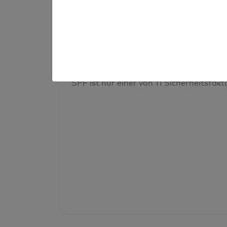
Prüfergebnis
Deine Domainsicherheit insges
SPF ist nur einer von 11 Sicherheitsfak