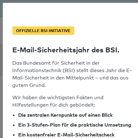
Seit August macht das BSI Ernst: E-Mail-Sicherheitsjahr – ist
deine Domain bereit?
Soforthilfe bei Notfällen
OFFIZIELLE BSI-INITIATIVE
E-Mail-Sicherheitsjahr des BSI.
SPF Check:
neuendettelsau.eu
Das Bundesamt für Sicherheit in der
Informationstechnik (BSI) stellt dieses Jahr die E-
Mail-Sicherheit in den Mittelpunkt – und das aus
gutem Grund.
Wir haben die wichtigsten Fakten und
Hilfestellungen für dich gebündelt:
SPF-Check bestanden
Die zentralen Kernpunkte auf einen Blick
Ihr SPF-Record Prüfergebnis
Ein 3-Stufen-Plan für die praktische Umsetzung
Ein kostenfreier E-Mail-Sicherheitscheck