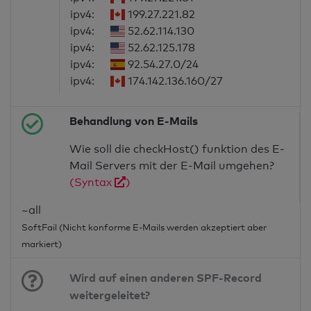
ipv4:
199.27.221.82
ipv4:
52.62.114.130
ipv4:
52.62.125.178
ipv4:
92.54.27.0/24
ipv4:
174.142.136.160/27
Behandlung von E-Mails
Wie soll die checkHost() funktion des E-
Mail Servers mit der E-Mail umgehen?
(Syntax
)
~all
SoftFail (Nicht konforme E-Mails werden akzeptiert aber
markiert)
Wird auf einen anderen SPF-Record
weitergeleitet?