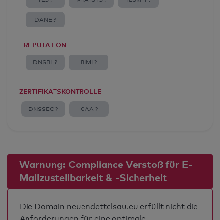
TLS ?
MTA-STS ?
TLSRPT ?
DANE ?
REPUTATION
DNSBL ?
BIMI ?
ZERTIFIKATSKONTROLLE
DNSSEC ?
CAA ?
Warnung: Compliance Verstoß für E-
Mailzustellbarkeit & -Sicherheit
Die Domain neuendettelsau.eu erfüllt nicht die
Anforderungen für eine optimale