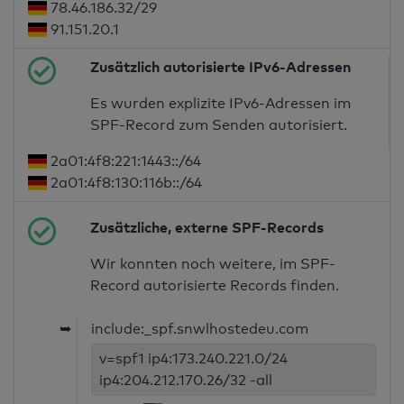
78.46.186.32/29
91.151.20.1
Zusätzlich autorisierte IPv6-Adressen
Es wurden explizite IPv6-Adressen im
SPF-Record zum Senden autorisiert.
2a01:4f8:221:1443::/64
2a01:4f8:130:116b::/64
Zusätzliche, externe SPF-Records
Wir konnten noch weitere, im SPF-
Record autorisierte Records finden.
➥
include:_spf.snwlhostedeu.com
v=spf1 ip4:173.240.221.0/24
ip4:204.212.170.26/32 -all