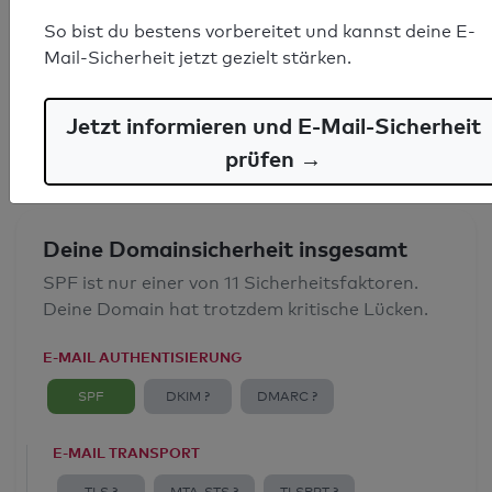
SPF-Record gefunden
So bist du bestens vorbereitet und kannst deine E-
Mail-Sicherheit jetzt gezielt stärken.
Syntaxprüfung: 0 Fehler
E-Mail-Spoofingschutz: Gut
Jetzt informieren und E-Mail-Sicherheit
prüfen →
Deine Domainsicherheit insgesamt
SPF ist nur einer von 11 Sicherheitsfaktoren.
Deine Domain hat trotzdem kritische Lücken.
E-MAIL AUTHENTISIERUNG
SPF
DKIM ?
DMARC ?
E-MAIL TRANSPORT