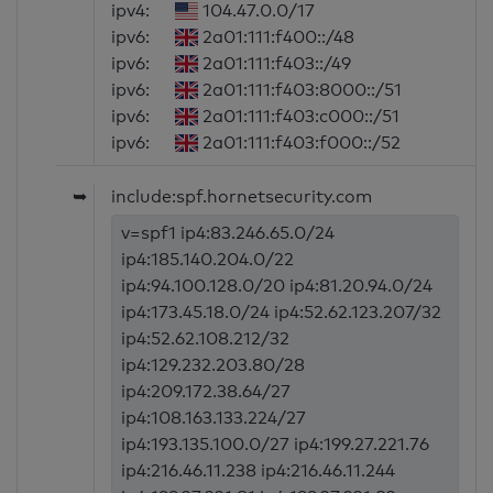
ipv4:
104.47.0.0/17
ipv6:
2a01:111:f400::/48
ipv6:
2a01:111:f403::/49
ipv6:
2a01:111:f403:8000::/51
ipv6:
2a01:111:f403:c000::/51
ipv6:
2a01:111:f403:f000::/52
➥
include:spf.hornetsecurity.com
v=spf1 ip4:83.246.65.0/24
ip4:185.140.204.0/22
ip4:94.100.128.0/20 ip4:81.20.94.0/24
ip4:173.45.18.0/24 ip4:52.62.123.207/32
ip4:52.62.108.212/32
ip4:129.232.203.80/28
ip4:209.172.38.64/27
ip4:108.163.133.224/27
ip4:193.135.100.0/27 ip4:199.27.221.76
ip4:216.46.11.238 ip4:216.46.11.244