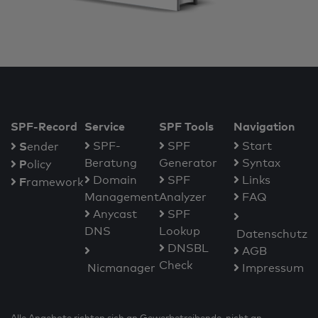
SPF-Record
Service
SPF Tools
Navigation
S
SPF-
SPF
Start
ender
Beratung
Generator
Syntax
P
olicy
Domain
SPF
Links
F
ramework
Management
Analyzer
FAQ
Anycast
SPF
DNS
Lookup
Datenschutz
DNSBL
AGB
Check
Nicmanager
Impressum
Alle Angebote richten sich an Gewerbetreibende, nicht an