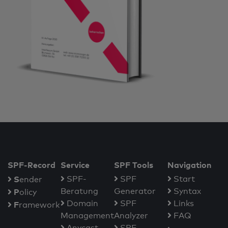
SPF-Record
Service
SPF Tools
Navigation
S
SPF-
SPF
Start
ender
Beratung
Generator
Syntax
P
olicy
Domain
SPF
Links
F
ramework
Management
Analyzer
FAQ
Anycast
SPF