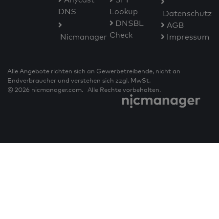
DNS
Lookup
Datenschutz
DNSBL
AGB
Check
Nicmanager
Impressum
Alle Angebote richten sich an Gewerbetreibende, nicht an
Endverbraucher und verstehen sich zzgl. MwSt.
© 2026 nicmanager.com. Alle Rechte vorbehalten.