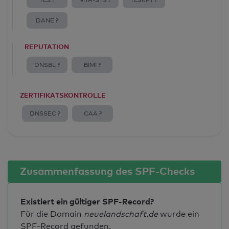
TLS ?
MTA-STS ?
TLSRPT ?
DANE ?
REPUTATION
DNSBL ?
BIMI ?
ZERTIFIKATSKONTROLLE
DNSSEC ?
CAA ?
Zusammenfassung des SPF-Checks
Existiert ein gültiger SPF-Record?
Für die Domain
neuelandschaft.de
wurde ein
SPF-Record gefunden.