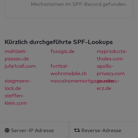
Mechanismen im SPF-Record gefunden.
Kürzlich durchgeführte SPF-Lookups
mahlzeit-
fossgis.de
myproducts-
passau.de
thales.com
julie1call.com
furttal-
apollo-
wohnmobile.ch
privacy.com
stegmann-
novushomemortgage.com
zaunbau-
lack.de
erz.de
steffen-
klein.com
Server-IP Adresse
Reverse-Adresse