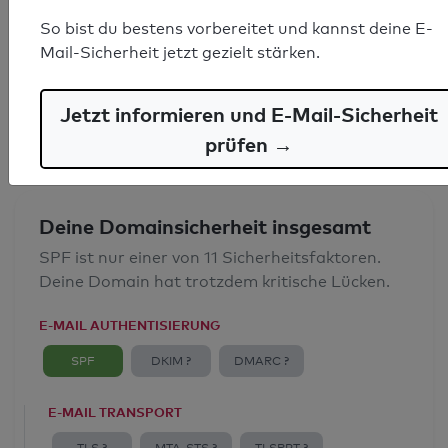
SPF-Record gefunden
So bist du bestens vorbereitet und kannst deine E-
Mail-Sicherheit jetzt gezielt stärken.
Syntaxprüfung: 0 Fehler
E-Mail-Spoofingschutz: Gut
Jetzt informieren und E-Mail-Sicherheit
prüfen →
Deine Domainsicherheit insgesamt
SPF ist nur einer von 11 Sicherheitsfaktoren.
Deine Domain hat trotzdem kritische Lücken.
E-MAIL AUTHENTISIERUNG
SPF
DKIM ?
DMARC ?
E-MAIL TRANSPORT