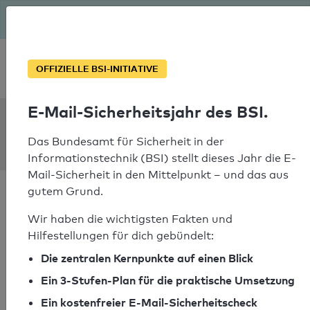
Seit August macht das BSI Ernst: E-Mail-Sicherheitsjahr – ist
deine Domain bereit?
Soforthilfe bei Notfällen
OFFIZIELLE BSI-INITIATIVE
E-Mail-Sicherheitsjahr des BSI.
SPF Check:
neuelandschaft.de
Das Bundesamt für Sicherheit in der
Informationstechnik (BSI) stellt dieses Jahr die E-
Mail-Sicherheit in den Mittelpunkt – und das aus
gutem Grund.
Wir haben die wichtigsten Fakten und
Hilfestellungen für dich gebündelt:
SPF-Check bestanden
Die zentralen Kernpunkte auf einen Blick
Ihr SPF-Record Prüfergebnis
Ein 3-Stufen-Plan für die praktische Umsetzung
Ein kostenfreier E-Mail-Sicherheitscheck