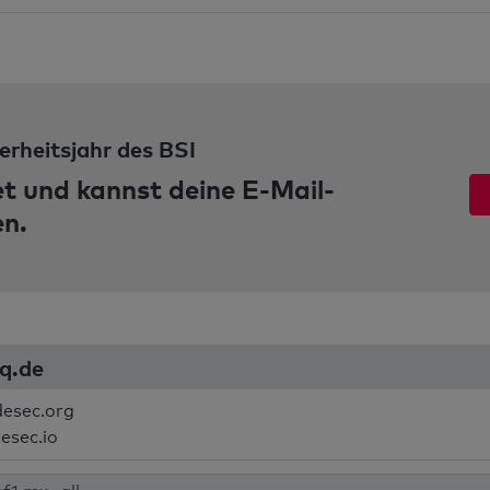
erheitsjahr des BSI
et und kannst deine E-Mail-
en.
sq.de
desec.org
esec.io