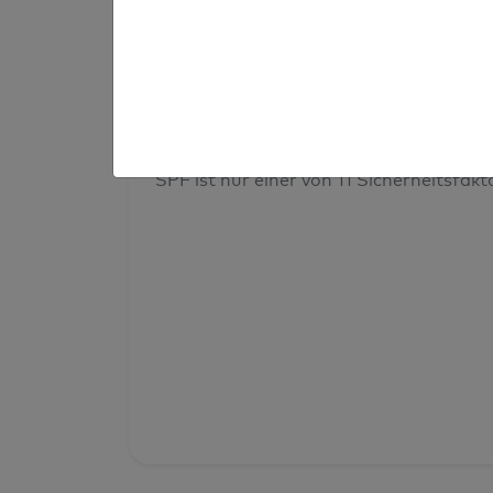
Prüfergebnis
Deine Domainsicherheit insges
SPF ist nur einer von 11 Sicherheitsfak