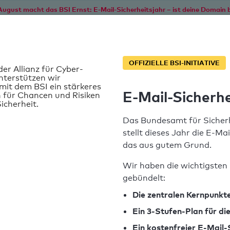
August macht das BSI Ernst: E-Mail-Sicherheitsjahr – ist deine Domain b
Start
Service
Informationen
SPF T
OFFIZIELLE BSI-INITIATIVE
der Allianz für Cyber-
nterstützen wir
it dem BSI ein stärkeres
E-Mail-Sicherhe
 für Chancen und Risiken
icherheit.
Das Bundesamt für Sicherh
stellt dieses Jahr die E-Ma
das aus gutem Grund.
Wir haben die wichtigsten 
gebündelt:
SPF-Record gefunden
Die zentralen Kernpunkte
Ein 3-Stufen-Plan für d
Syntaxprüfung: 0 Fehler
Ein kostenfreier E-Mail-