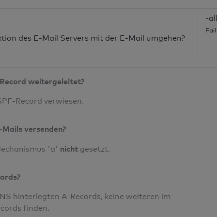
-al
Fai
nktion des E-Mail Servers mit der E-Mail umgehen?
Record weitergeleitet?
 SPF-Record verwiesen.
-Mails versenden?
nicht
Mechanismus 'a'
gesetzt.
cords?
S hinterlegten A-Records, keine weiteren im
cords finden.