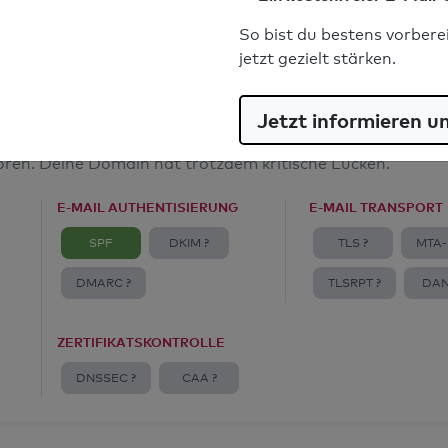
E-Mail-Spoofingschutz: Gut
So bist du bestens vorbere
jetzt gezielt stärken.
Jetzt informieren u
amt
toren. Deine Domain hat trotzdem kritische Lücken.
E-MAIL AUTHENTISIERUNG
E-MAIL TRANSPORT
SPF
DKIM ?
TLS ?
MTA-
DMARC ?
TLSRPT ?
DAN
ZERTIFIKATSKONTROLLE
DNSSEC ?
CAA ?