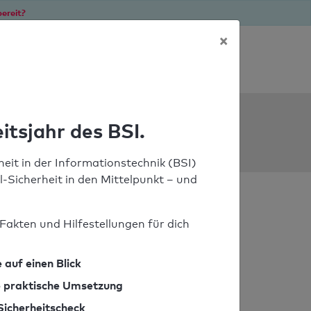
ereit?
×
Soforthilfe bei Notfällen
ools
itsjahr des BSI.
eit in der Informationstechnik (BSI)
il-Sicherheit in den Mittelpunkt – und
Fakten und Hilfestellungen für dich
 auf einen Blick
ie praktische Umsetzung
Sicherheitscheck