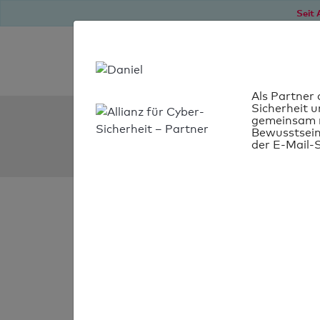
Seit 
Als Partner 
Sicherheit u
SPF Check:
gemeinsam m
Bewusstsein
mwsq.de
der E-Mail-S
SPF-Check
bestanden
Ihr SPF-Record