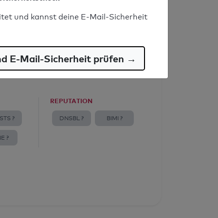
itet und kannst deine E-Mail-Sicherheit
nd E-Mail-Sicherheit prüfen →
REPUTATION
STS ?
DNSBL ?
BIMI ?
E ?