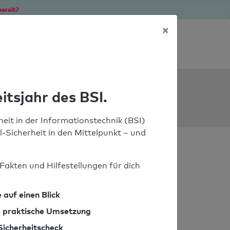
ereit?
×
Soforthilfe bei Notfällen
ools
itsjahr des BSI.
eit in der Informationstechnik (BSI)
il-Sicherheit in den Mittelpunkt – und
Fakten und Hilfestellungen für dich
 auf einen Blick
ie praktische Umsetzung
Sicherheitscheck