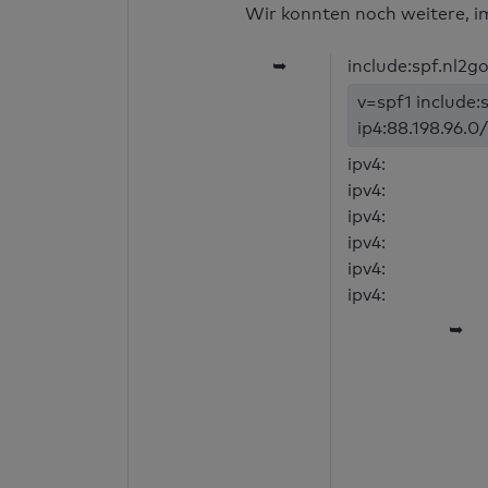
Wir konnten noch weitere, i
➥
include:spf.nl2g
v=spf1 include:
ip4:88.198.96.0/
ipv4:
ipv4:
ipv4:
ipv4:
ipv4:
ipv4:
➥