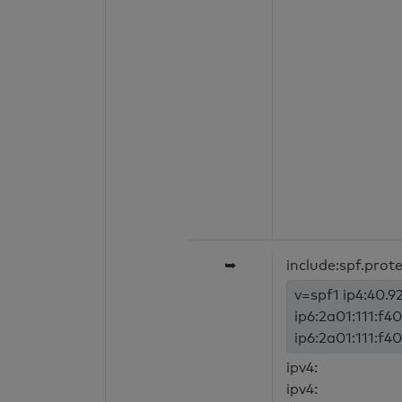
➥
include:spf.prot
v=spf1 ip4:40.92
ip6:2a01:111:f40
ip6:2a01:111:f40
ipv4:
ipv4: