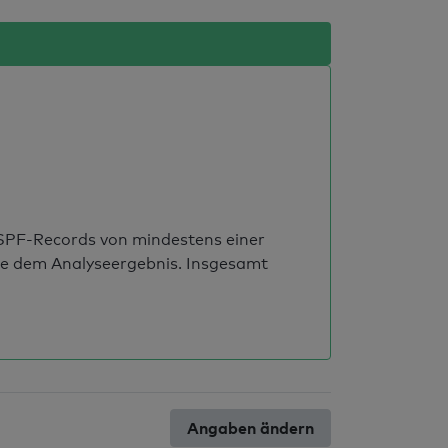
s SPF-Records von mindestens einer
ie dem Analyseergebnis. Insgesamt
Angaben ändern