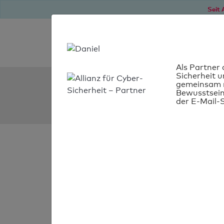
Seit 
Als Partner 
Sicherheit u
SPF Check:
gemeinsam m
Bewusstsein
miller-meier.de
der E-Mail-S
SPF-Check
bestanden
Ihr SPF-Record