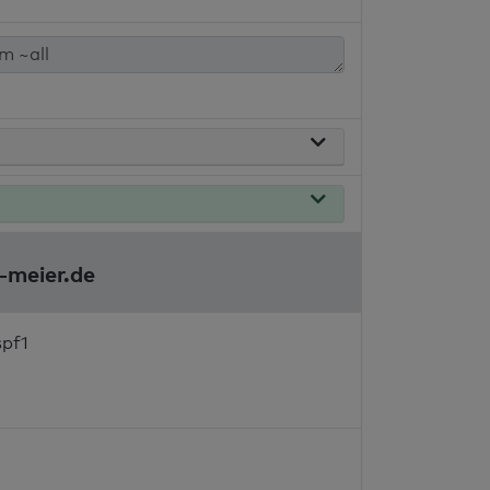
-meier.de
spf1