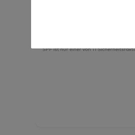
Prüfergebnis
Deine Domainsicherheit insges
SPF ist nur einer von 11 Sicherheitsfak