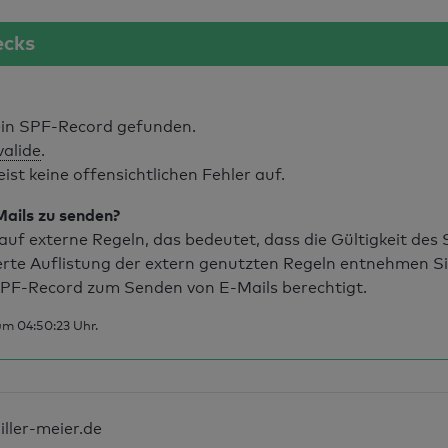
ecks
in SPF-Record gefunden.
valide
.
t keine offensichtlichen Fehler auf.
Mails zu senden?
uf externe Regeln, das bedeutet, dass die Gültigkeit de
erte Auflistung der extern genutzten Regeln entnehmen S
PF-Record zum Senden von E-Mails berechtigt.
um 04:50:23 Uhr.
iller-meier.de