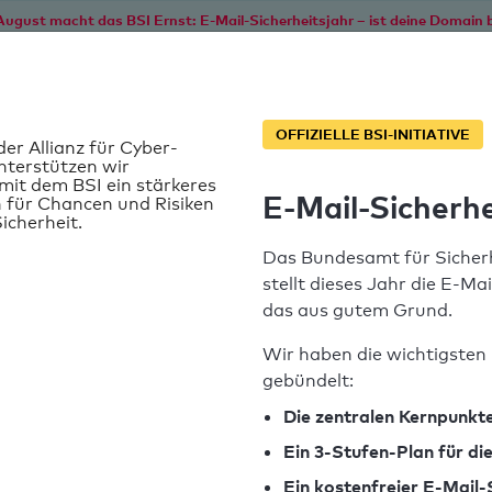
August macht das BSI Ernst: E-Mail-Sicherheitsjahr – ist deine Domain b
Start
Service
Informationen
SPF T
OFFIZIELLE BSI-INITIATIVE
der Allianz für Cyber-
nterstützen wir
it dem BSI ein stärkeres
E-Mail-Sicherhe
 für Chancen und Risiken
icherheit.
Das Bundesamt für Sicherh
stellt dieses Jahr die E-Ma
das aus gutem Grund.
Wir haben die wichtigsten 
gebündelt:
SPF-Record gefunden
Die zentralen Kernpunkte
Ein 3-Stufen-Plan für d
Syntaxprüfung: 0 Fehler
Ein kostenfreier E-Mail-