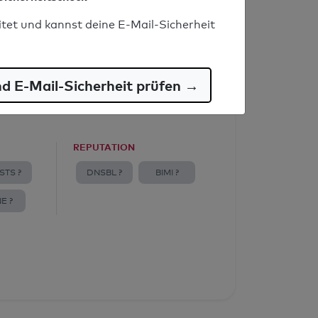
itet und kannst deine E-Mail-Sicherheit
nd E-Mail-Sicherheit prüfen →
REPUTATION
STS ?
DNSBL ?
BIMI ?
E ?