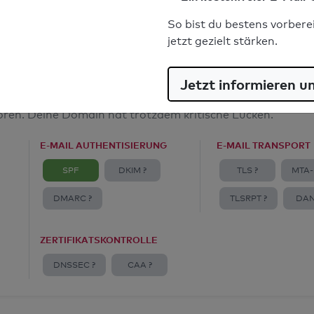
E-Mail-Spoofingschutz: Gut
So bist du bestens vorbere
jetzt gezielt stärken.
Jetzt informieren u
amt
toren. Deine Domain hat trotzdem kritische Lücken.
E-MAIL AUTHENTISIERUNG
E-MAIL TRANSPORT
SPF
DKIM ?
TLS ?
MTA-
DMARC ?
TLSRPT ?
DAN
ZERTIFIKATSKONTROLLE
DNSSEC ?
CAA ?