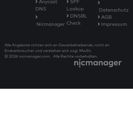
Anycast
SPF
DNS
Lookup
Datenschutz
DNSBL
AGB
Check
Nicmanager
Impressum
Alle Angebote richten sich an Gewerbetreibende, nicht an
Endverbraucher und verstehen sich zzgl. MwSt.
© 2026 nicmanager.com. Alle Rechte vorbehalten.