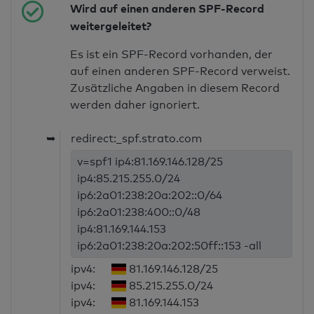
Wird auf einen anderen SPF-Record
weitergeleitet?
Es ist ein SPF-Record vorhanden, der
auf einen anderen SPF-Record verweist.
Zusätzliche Angaben in diesem Record
werden daher ignoriert.
➥
redirect:_spf.strato.com
v=spf1 ip4:81.169.146.128/25
ip4:85.215.255.0/24
ip6:2a01:238:20a:202::0/64
ip6:2a01:238:400::0/48
ip4:81.169.144.153
ip6:2a01:238:20a:202:50ff::153 -all
ipv4:
81.169.146.128/25
ipv4:
85.215.255.0/24
ipv4:
81.169.144.153