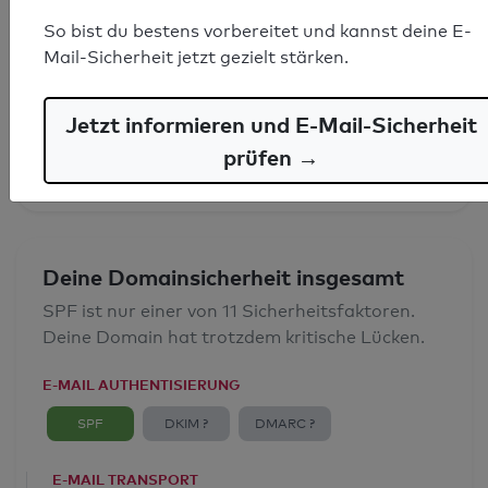
So bist du bestens vorbereitet und kannst deine E-
SPF-Record gefunden
Mail-Sicherheit jetzt gezielt stärken.
Syntaxprüfung: 0 Fehler
Jetzt informieren und E-Mail-Sicherheit
E-Mail-Spoofingschutz: Gut
prüfen →
Deine Domainsicherheit insgesamt
SPF ist nur einer von 11 Sicherheitsfaktoren.
Deine Domain hat trotzdem kritische Lücken.
E-MAIL AUTHENTISIERUNG
SPF
DKIM ?
DMARC ?
E-MAIL TRANSPORT