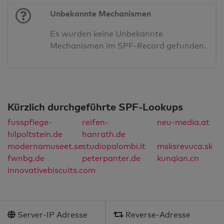
Unbekannte Mechanismen
Es wurden keine Unbekannte
Mechanismen im SPF-Record gefunden.
Kürzlich durchgeführte SPF-Lookups
fusspflege-
reifen-
neu-media.at
hilpoltstein.de
hanrath.de
modernamuseet.se
studiopalombi.it
msksrevuca.sk
fwnbg.de
peterpanter.de
kunqian.cn
innovativebiscuits.com
Server-IP Adresse
Reverse-Adresse