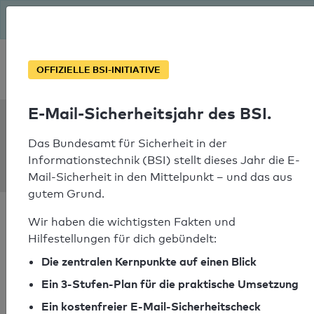
Seit August macht das BSI Ernst: E-Mail-Sicherheitsjahr – ist
deine Domain bereit?
Soforthilfe bei Notfällen
OFFIZIELLE BSI-INITIATIVE
E-Mail-Sicherheitsjahr des BSI.
SPF Check:
microresist-
Das Bundesamt für Sicherheit in der
Informationstechnik (BSI) stellt dieses Jahr die E-
test.de
Mail-Sicherheit in den Mittelpunkt – und das aus
gutem Grund.
Wir haben die wichtigsten Fakten und
Hilfestellungen für dich gebündelt:
Die zentralen Kernpunkte auf einen Blick
SPF-Check bestanden
Ein 3-Stufen-Plan für die praktische Umsetzung
Ihr SPF-Record Prüfergebnis
Ein kostenfreier E-Mail-Sicherheitscheck