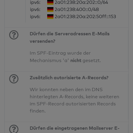
ipv6:
2a01:238:20a:202::0/64
ipv6:
2a01:238:400::0/48
ipv6:
2a01:238:20a:202:50ff::153
Dürfen die Serveradressen E-Mails
versenden?
Im SPF-Eintrag wurde der
nicht
Mechanismus 'a'
gesetzt.
Zusätzlich autorisierte A-Records?
Wir konnten neben den im DNS
hinterlegten A-Records, keine weiteren
im SPF-Record autorisierten Records
finden.
Dürfen die eingetragenen Mailserver E-