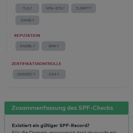
TLS ?
MTA-STS ?
TLSRPT ?
DANE ?
REPUTATION
DNSBL ?
BIMI ?
ZERTIFIKATSKONTROLLE
DNSSEC ?
CAA ?
Zusammenfassung des SPF-Checks
Existiert ein gültiger SPF-Record?
Für die Domain
microresist-test.de
wurde ein