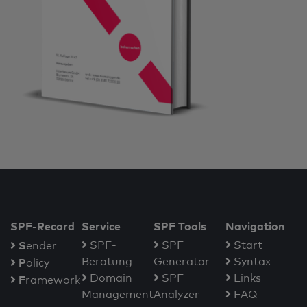
SPF-Record
Service
SPF Tools
Navigation
S
SPF-
SPF
Start
ender
Beratung
Generator
Syntax
P
olicy
Domain
SPF
Links
F
ramework
Management
Analyzer
FAQ