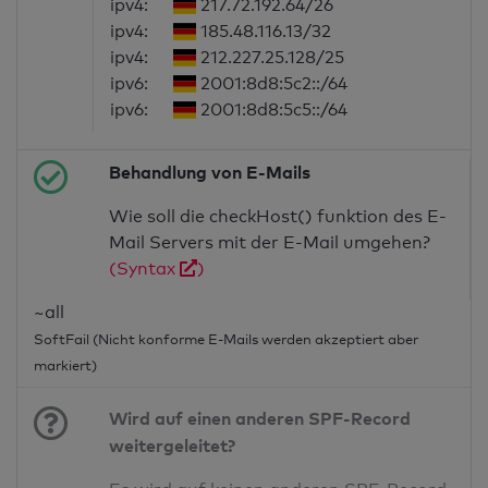
ipv4:
217.72.192.64/26
ipv4:
185.48.116.13/32
ipv4:
212.227.25.128/25
ipv6:
2001:8d8:5c2::/64
ipv6:
2001:8d8:5c5::/64
Behandlung von E-Mails
Wie soll die checkHost() funktion des E-
Mail Servers mit der E-Mail umgehen?
(Syntax
)
~all
SoftFail (Nicht konforme E-Mails werden akzeptiert aber
markiert)
Wird auf einen anderen SPF-Record
weitergeleitet?