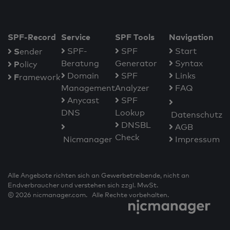
SPF-Record
Service
SPF Tools
Navigation
S
SPF-
SPF
Start
ender
Beratung
Generator
Syntax
P
olicy
Domain
SPF
Links
F
ramework
Management
Analyzer
FAQ
Anycast
SPF
DNS
Lookup
Datenschutz
DNSBL
AGB
Check
Nicmanager
Impressum
Alle Angebote richten sich an Gewerbetreibende, nicht an
Endverbraucher und verstehen sich zzgl. MwSt.
© 2026 nicmanager.com. Alle Rechte vorbehalten.