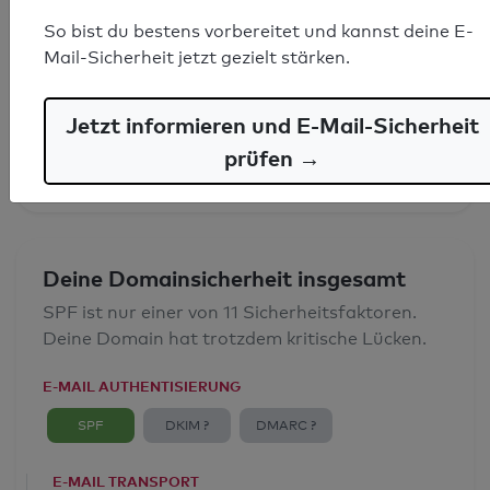
So bist du bestens vorbereitet und kannst deine E-
SPF-Record gefunden
Mail-Sicherheit jetzt gezielt stärken.
Syntaxprüfung: 0 Fehler
Jetzt informieren und E-Mail-Sicherheit
E-Mail-Spoofingschutz: Gut
prüfen →
Deine Domainsicherheit insgesamt
SPF ist nur einer von 11 Sicherheitsfaktoren.
Deine Domain hat trotzdem kritische Lücken.
E-MAIL AUTHENTISIERUNG
SPF
DKIM ?
DMARC ?
E-MAIL TRANSPORT