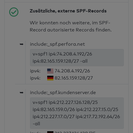
Zusätzliche, externe SPF-Records
Wir konnten noch weitere, im SPF-
Record autorisierte Records finden.
➥
include:_spf.perfora.net
v=spf1 ip4:74.208.4.192/26
ip4:82.165.159.128/27 -all
ipv4:
74.208.4.192/26
ipv4:
82.165.159.128/27
➥
include:_spf.kundenserver.de
v=spf1 ip4:212.227.126.128/25
ip4:82.165.159.0/26 ip4:212.227.15.0/25
ip4:212.227.17.0/27 ip4:217.72.192.64/26
-all