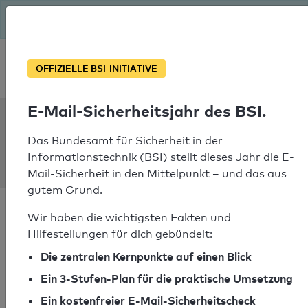
Seit August macht das BSI Ernst: E-Mail-Sicherheitsjahr – ist
deine Domain bereit?
Soforthilfe bei Notfällen
OFFIZIELLE BSI-INITIATIVE
E-Mail-Sicherheitsjahr des BSI.
SPF Check:
metallgestaltung-
Das Bundesamt für Sicherheit in der
Informationstechnik (BSI) stellt dieses Jahr die E-
weilnau.de
Mail-Sicherheit in den Mittelpunkt – und das aus
gutem Grund.
Wir haben die wichtigsten Fakten und
Hilfestellungen für dich gebündelt:
Die zentralen Kernpunkte auf einen Blick
SPF-Check bestanden
Ein 3-Stufen-Plan für die praktische Umsetzung
Ihr SPF-Record Prüfergebnis
Ein kostenfreier E-Mail-Sicherheitscheck