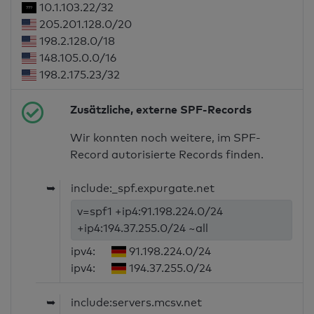
10.1.103.22/32
205.201.128.0/20
198.2.128.0/18
148.105.0.0/16
198.2.175.23/32
Zusätzliche, externe SPF-Records
Wir konnten noch weitere, im SPF-
Record autorisierte Records finden.
➥
include:_spf.expurgate.net
v=spf1 +ip4:91.198.224.0/24
+ip4:194.37.255.0/24 ~all
ipv4:
91.198.224.0/24
ipv4:
194.37.255.0/24
➥
include:servers.mcsv.net