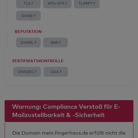
TLS ?
MTA-STS ?
TLSRPT ?
DANE ?
REPUTATION
DNSBL ?
BIMI ?
ZERTIFIKATSKONTROLLE
DNSSEC ?
CAA ?
Warnung: Compliance Verstoß für E-
Mailzustellbarkeit & -Sicherheit
Die Domain mein.fingerhaus.de erfüllt nicht die