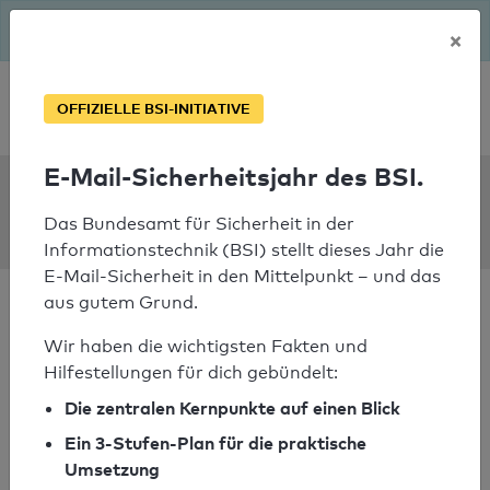
Seit August macht das BSI Ernst: E-Mail-Sicherheitsjahr – ist
×
deine Domain bereit?
Soforthilfe bei Notfällen
OFFIZIELLE BSI-INITIATIVE
E-Mail-Sicherheitsjahr des BSI.
SPF Check:
mein.fingerhaus.de
Das Bundesamt für Sicherheit in der
Informationstechnik (BSI) stellt dieses Jahr die
E-Mail-Sicherheit in den Mittelpunkt – und das
aus gutem Grund.
Wir haben die wichtigsten Fakten und
Hilfestellungen für dich gebündelt:
SPF-Check nicht
Die zentralen Kernpunkte auf einen Blick
bestanden
Ein 3-Stufen-Plan für die praktische
Ihr SPF-Record Prüfergebnis
Umsetzung