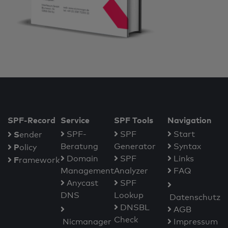
SPF-Record
Service
SPF Tools
Navigation
S
SPF-
SPF
Start
ender
Beratung
Generator
Syntax
P
olicy
Domain
SPF
Links
F
ramework
Management
Analyzer
FAQ
Anycast
SPF
DNS
Lookup
Datenschutz
DNSBL
AGB
Check
Nicmanager
Impressum