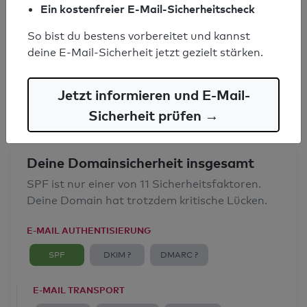
Ein kostenfreier E-Mail-Sicherheitscheck
SPF-Record gefunden
So bist du bestens vorbereitet und kannst
Syntaxprüfung: 1 Fehler
deine E-Mail-Sicherheit jetzt gezielt stärken.
E-Mail-Spoofingschutz: Mangelhaft
Jetzt informieren und E-Mail-
Sicherheit prüfen →
Deine Domainsicherheit insgesamt
SPF ist nur einer von 11 Sicherheitsfaktoren.
Deine Domain hat trotzdem kritische Lücken.
E-MAIL AUTHENTISIERUNG
SPF
DKIM ?
DMARC ?
E-MAIL TRANSPORT